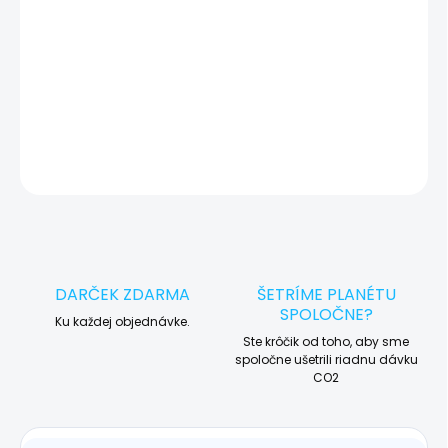
🛠️ Pre objednávku servisu na diaľku pridajte tento produkt do
košíka a dokončite objednávku. Následne vás obratom
kontaktujeme ohľadom vyzdvihnutia vášho zariadenia.
DETAILNÉ INFORMÁCIE
OPÝTAŤ SA
STRÁŽIŤ
DARČEK ZDARMA
ŠETRÍME PLANÉTU
SPOLOČNE?
Ku každej objednávke.
Ste krôčik od toho, aby sme
spoločne ušetrili riadnu dávku
CO2