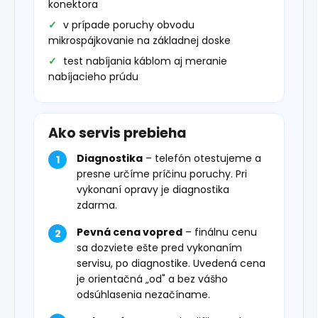
konektora
v prípade poruchy obvodu
mikrospájkovanie na základnej doske
test nabíjania káblom aj meranie
nabíjacieho prúdu
Ako servis prebieha
Diagnostika
– telefón otestujeme a
presne určíme príčinu poruchy. Pri
vykonaní opravy je diagnostika
zdarma.
Pevná cena vopred
– finálnu cenu
sa dozviete ešte pred vykonaním
servisu, po diagnostike. Uvedená cena
je orientačná „od" a bez vášho
odsúhlasenia nezačíname.