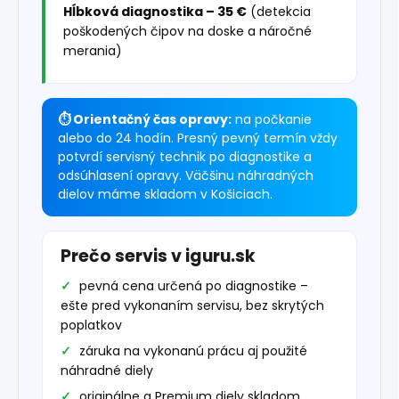
Hĺbková diagnostika – 35 €
(detekcia
poškodených čipov na doske a náročné
merania)
⏱ Orientačný čas opravy:
na počkanie
alebo do 24 hodín. Presný pevný termín vždy
potvrdí servisný technik po diagnostike a
odsúhlasení opravy. Väčšinu náhradných
dielov máme skladom v Košiciach.
Prečo servis v iguru.sk
pevná cena určená po diagnostike –
ešte pred vykonaním servisu, bez skrytých
poplatkov
záruka na vykonanú prácu aj použité
náhradné diely
originálne a Premium diely skladom,