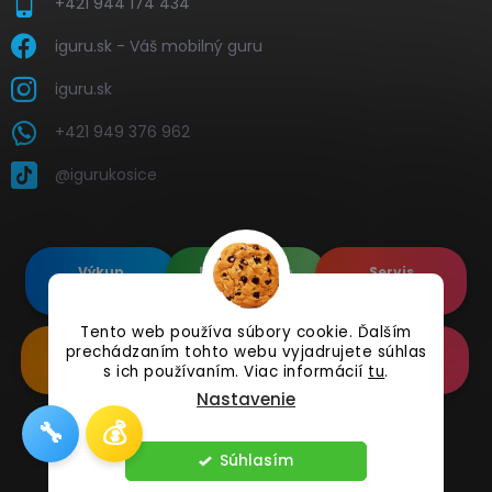
+421 944 174 434
iguru.sk - Váš mobilný guru
iguru.sk
+421 949 376 962
@igurukosice
Výkup
Renovované
Servis
elektroniky
Apple's
elektroniky
Tento web používa súbory cookie. Ďalším
prechádzaním tohto webu vyjadrujete súhlas
Renovované
Doplnkové
Online
Samsung's
Príslušenstvo
Reklamácia
s ich používaním. Viac informácií
tu
.
Nastavenie
🔧
💰
Copyright 2026
iguru.sk
. Všetky práva vyhradené.
Súhlasím