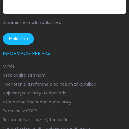
Vložením e-mailu súhlasíte s
podmienkami ochrany
osobných údajov
Prihlásiť sa
INFORMÁCIE PRE VÁS
O nás
Vzdelávajte sa s nami
Hodnotenia a referencie od našich zákazníkov
Najčastejšie otázky a odpovede
Všeobecné obchodné podmienky
Podmienky GDPR
Reklamačný a servisný formulár
Nechajte si naceniť servis svojho zariadenia