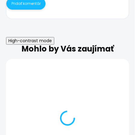
Pridať komentár
High-contrast mode
Mohlo by Vás zaujímať
Nefunkčné tlačidlá
Nefunkčné vibr
hlasitosti | Samsung
Samsung Galax