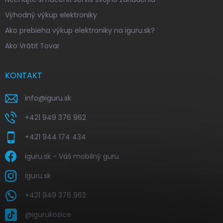
Výhodný výkup elektroniky
Ako prebieha výkup elektroniky na iguru.sk?
Ako Vrátiť Tovar
KONTAKT
info
@
iguru.sk
+421 949 376 962
+421 944 174 434
iguru.sk - Váš mobilný guru
iguru.sk
+421 949 376 962
@igurukosice