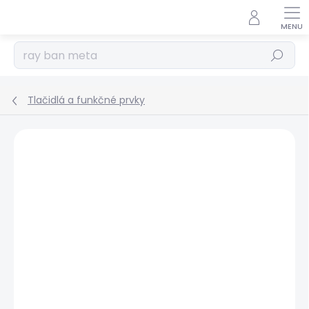
Prejsť
na
obsah
Hľadať
Tlačidlá a funkčné prvky
Podrobnosti hodnotenia
Neohodnotené