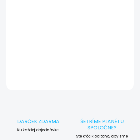
🔍 Pred každým servisným úkonom vykonávame diagnostiku
zariadenia, vďaka ktorej môžeme eliminovať iné možné príčiny
vady zariadenia a preto vás vždy pred tým, než vykonáme servis,
okamžite po diagnostike kontaktujeme s potvrdením.
🛠️ Pre objednávku servisu na diaľku pridajte tento produkt do
košíka a dokončite objednávku. Následne vás obratom
kontaktujeme ohľadom vyzdvihnutia vášho zariadenia.
DETAILNÉ INFORMÁCIE
OPÝTAŤ SA
STRÁŽIŤ
DARČEK ZDARMA
ŠETRÍME PLANÉTU
SPOLOČNE?
Ku každej objednávke.
Ste krôčik od toho, aby sme