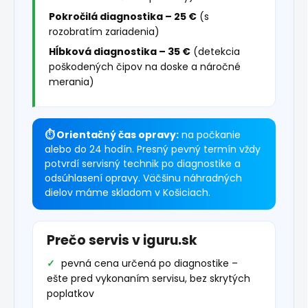
Pokročilá diagnostika – 25 €
(s
rozobratím zariadenia)
Hĺbková diagnostika – 35 €
(detekcia
poškodených čipov na doske a náročné
merania)
⏱ Orientačný čas opravy:
na počkanie
alebo do 24 hodín. Presný pevný termín vždy
potvrdí servisný technik po diagnostike a
odsúhlasení opravy. Väčšinu náhradných
dielov máme skladom v Košiciach.
Prečo servis v iguru.sk
pevná cena určená po diagnostike –
ešte pred vykonaním servisu, bez skrytých
poplatkov