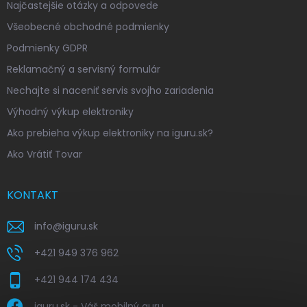
Najčastejšie otázky a odpovede
Všeobecné obchodné podmienky
Podmienky GDPR
Reklamačný a servisný formulár
Nechajte si naceniť servis svojho zariadenia
Výhodný výkup elektroniky
Ako prebieha výkup elektroniky na iguru.sk?
Ako Vrátiť Tovar
KONTAKT
info
@
iguru.sk
+421 949 376 962
+421 944 174 434
iguru.sk - Váš mobilný guru