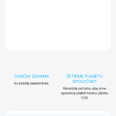
🛠️ Pre objednávku servisu na diaľku pridajte tento produkt do
košíka a dokončite objednávku. Následne vás obratom
kontaktujeme ohľadom vyzdvihnutia vášho zariadenia.
DETAILNÉ INFORMÁCIE
OPÝTAŤ SA
STRÁŽIŤ
DARČEK ZDARMA
ŠETRÍME PLANÉTU
SPOLOČNE?
Ku každej objednávke.
Ste krôčik od toho, aby sme
spoločne ušetrili riadnu dávku
CO2