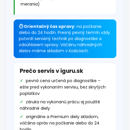
merania)
⏱ Orientačný čas opravy:
na počkanie
alebo do 24 hodín. Presný pevný termín vždy
potvrdí servisný technik po diagnostike a
odsúhlasení opravy. Väčšinu náhradných
dielov máme skladom v Košiciach.
Prečo servis v iguru.sk
pevná cena určená po diagnostike –
ešte pred vykonaním servisu, bez skrytých
poplatkov
záruka na vykonanú prácu aj použité
náhradné diely
originálne a Premium diely skladom,
väčšina opráv na počkanie alebo do 24
hodín