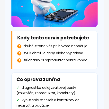
Kedy tento servis potrebujete
druhá strana vás pri hovore nepočuje
zvuk chrčí, je tichý alebo vypadáva
slúchadlo či reproduktor nehrá vôbec
Čo oprava zahŕňa
diagnostiku celej zvukovej cesty
(mikrofón, reproduktor, konektory)
vyčistenie mriežok a kontaktov od
nečistôt a oxidácie