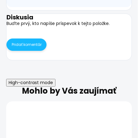
Diskusia
Buďte prvý, kto napíše príspevok k tejto položke.
Pridať komentár
High-contrast mode
Mohlo by Vás zaujímať
Nefunkčný mik
Oppo Find X2 P