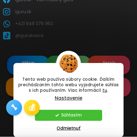
iguru.sk
+421 949 376 962
@igurukosice
Výkup
Renovované
Servis
elektroniky
Apple's
elektroniky
Tento web používa súbory cookie. Ďalším
prechádzaním tohto webu vyjadrujete súhlas
Renovované
Doplnkové
Online
Samsung's
Príslušenstvo
Reklamácia
s ich používaním. Viac informácií
tu
.
Nastavenie
🔧
💰
Copyright 2026
iguru.sk
. Všetky práva vyhradené.
Súhlasím
Odmietnuť
Vytvoril Shoptet