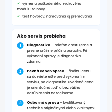
výmenu poškodeného zvukového
modulu za nový
test hovorov, nahrávania aj prehrávania
Ako servis prebieha
Diagnostika
– telefón otestujeme a
presne určíme príčinu poruchy. Pri
vykonaní opravy je diagnostika
zdarma.
Pevná cena vopred
– finálnu cenu
sa dozviete ešte pred vykonaním
servisu, po diagnostike. Uvedená cena
je orientačná „od" a bez vášho
odsúhlasenia nezačíname.
Odborná oprava
– kvalifikovaný
technik s originálnymi alebo kvalitnými