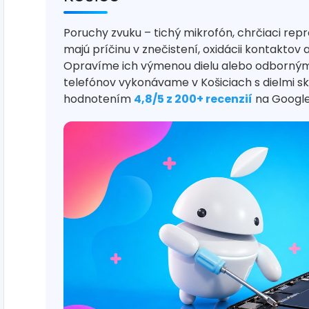
Poruchy zvuku – tichý mikrofón, chrčiaci rep
majú príčinu v znečistení, oxidácii kontakt
Opravíme ich výmenou dielu alebo odborným 
telefónov vykonávame v Košiciach s dielmi s
hodnotením
4,8/5 z 200+ recenzií
na Google