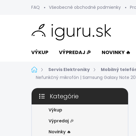
Prejsť
FAQ
Všeobecné obchodné podmienky
Pr
na
obsah
VÝKUP
VÝPREDAJ 🎉
NOVINKY 🔥
Domov
Servis Elektroniky
Mobilný telefó
Nefunkčný mikrofón | Samsung Galaxy Note 20
B
Kategórie
o
Preskočiť
č
kategórie
n
Výkup
ý
Výpredaj 🎉
p
a
Novinky 🔥