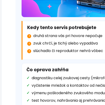
Kedy tento servis potrebujete
druhá strana vás pri hovore nepočuje
zvuk chrčí, je tichý alebo vypadáva
slúchadlo či reproduktor nehrá vôbec
Čo oprava zahŕňa
diagnostiku celej zvukovej cesty (mikro
vyčistenie mriežok a kontaktov od nečis
výmenu poškodeného zvukového modul
test hovorov, nahrávania aj prehrávani