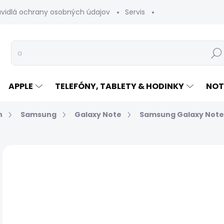
avidlá ochrany osobných údajov
Servis
Vrátenie tovaru
Hľad
APPLE
TELEFÓNY, TABLETY & HODINKY
NOT
n
Samsung
Galaxy Note
Samsung Galaxy Note
Neohodnotené
Podrobnosti hodnotenia
€
Jed
EXP
cen
MÔŽ