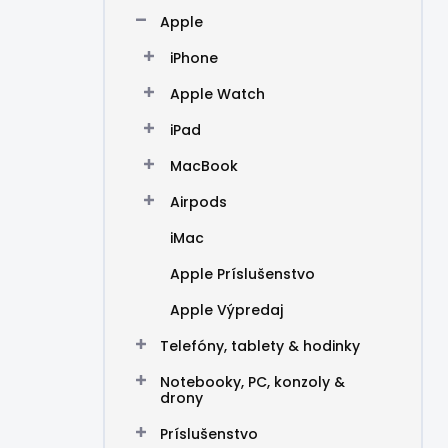
n
Apple
e
l
iPhone
Apple Watch
iPad
MacBook
Airpods
iMac
Apple Príslušenstvo
Apple Výpredaj
Telefóny, tablety & hodinky
Notebooky, PC, konzoly &
drony
Príslušenstvo