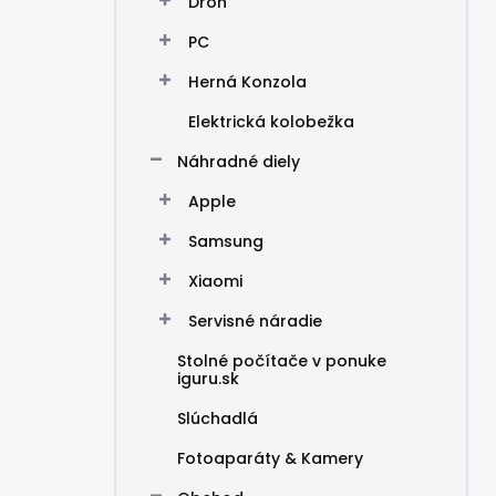
Dron
PC
Herná Konzola
Elektrická kolobežka
Náhradné diely
Apple
Samsung
Xiaomi
Servisné náradie
Stolné počítače v ponuke
iguru.sk
Slúchadlá
Fotoaparáty & Kamery