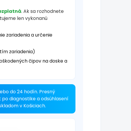
ezplatná
. Ak sa rozhodnete
čtujeme len vykonanú
ie zariadenia a určenie
tím zariadenia)
oškodených čipov na doske a
ebo do 24 hodín. Presný
k po diagnostike a odsúhlasení
kladom v Košiciach.