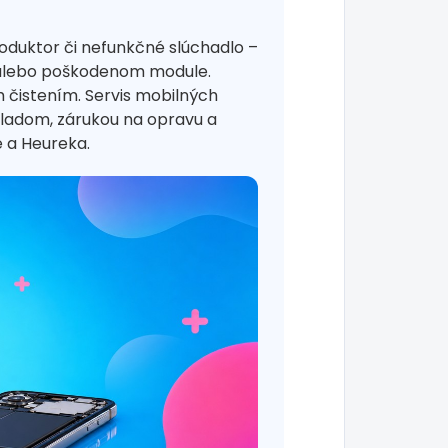
roduktor či nefunkčné slúchadlo –
ov alebo poškodenom module.
čistením. Servis mobilných
kladom, zárukou na opravu a
 a Heureka.