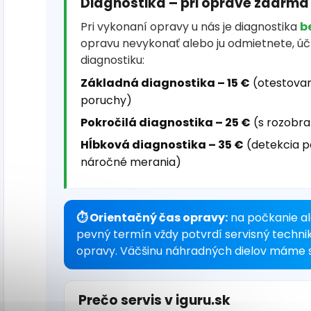
Diagnostika – pri oprave zdarma
Pri vykonaní opravy u nás je diagnostika
b
opravu nevykonať alebo ju odmietnete, ú
diagnostiku:
Základná diagnostika – 15 €
(otestovan
poruchy)
Pokročilá diagnostika – 25 €
(s rozobra
Hĺbková diagnostika – 35 €
(detekcia p
náročné merania)
⏱ Orientačný čas opravy:
na počkanie al
pevný termín vždy potvrdí servisný techni
opravy. Väčšinu náhradných dielov máme s
Prečo servis v iguru.sk