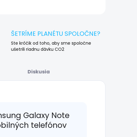
OPÝTAŤ SA
STRÁŽIŤ
ŠETRÍME PLANÉTU SPOLOČNE?
Ste krôčik od toho, aby sme spoločne
ušetrili riadnu dávku CO2
Diskusia
msung Galaxy Note
obilných telefónov