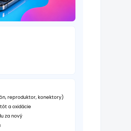
fón, reproduktor, konektory)
tôt a oxidácie
u za nový
a