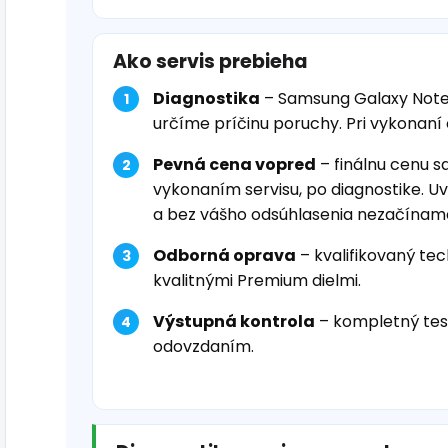
Ako servis prebieha
Diagnostika
– Samsung Galaxy Note
určíme príčinu poruchy. Pri vykonaní
Pevná cena vopred
– finálnu cenu s
vykonaním servisu, po diagnostike. U
a bez vášho odsúhlasenia nezačínam
Odborná oprava
– kvalifikovaný tec
kvalitnými Premium dielmi.
Výstupná kontrola
– kompletný tes
odovzdaním.