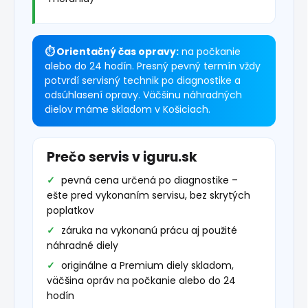
⏱ Orientačný čas opravy:
na počkanie
alebo do 24 hodín. Presný pevný termín vždy
potvrdí servisný technik po diagnostike a
odsúhlasení opravy. Väčšinu náhradných
dielov máme skladom v Košiciach.
Prečo servis v iguru.sk
pevná cena určená po diagnostike –
ešte pred vykonaním servisu, bez skrytých
poplatkov
záruka na vykonanú prácu aj použité
náhradné diely
originálne a Premium diely skladom,
väčšina opráv na počkanie alebo do 24
hodín