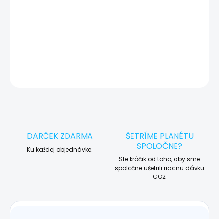
🛠️ Pre objednávku servisu na diaľku pridajte tento produkt do
košíka a dokončite objednávku. Následne vás obratom
kontaktujeme ohľadom vyzdvihnutia vášho zariadenia.
DETAILNÉ INFORMÁCIE
OPÝTAŤ SA
STRÁŽIŤ
DARČEK ZDARMA
ŠETRÍME PLANÉTU
SPOLOČNE?
Ku každej objednávke.
Ste krôčik od toho, aby sme
spoločne ušetrili riadnu dávku
CO2