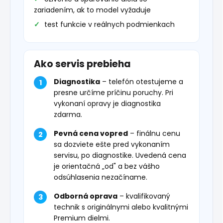
zariadením, ak to model vyžaduje
test funkcie v reálnych podmienkach
Ako servis prebieha
Diagnostika
– telefón otestujeme a
presne určíme príčinu poruchy. Pri
vykonaní opravy je diagnostika
zdarma.
Pevná cena vopred
– finálnu cenu
sa dozviete ešte pred vykonaním
servisu, po diagnostike. Uvedená cena
je orientačná „od" a bez vášho
odsúhlasenia nezačíname.
Odborná oprava
– kvalifikovaný
technik s originálnymi alebo kvalitnými
Premium dielmi.