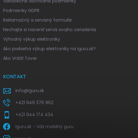
Všeobecné obchodné podmienky
Podmienky GDPR
Reklamačný a servisný formulár
Nechajte si naceniť servis svojho zariadenia
Výhodný výkup elektroniky
Ako prebieha výkup elektroniky na iguru.sk?
Ako Vrátiť Tovar
KONTAKT
info
@
iguru.sk
+421 949 376 962
+421 944 174 434
iguru.sk - Váš mobilný guru