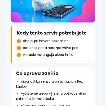
Kedy tento servis potrebujete
displej pri hovore nezhasína
odtlačok prsta nerozpoznáva prst
vibrácie nefungujú alebo hrčia
Čo oprava zahŕňa
diagnostiku senzora a súvisiacich flex
káblov
vyčistenie alebo výmenu poškodeného
snímača či motorčeka
oživenie a spárovanie dielu so