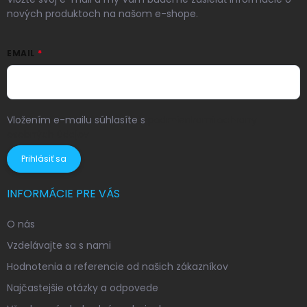
nových produktoch na našom e-shope.
EMAIL
Vložením e-mailu súhlasíte s
podmienkami ochrany
osobných údajov
Prihlásiť sa
INFORMÁCIE PRE VÁS
O nás
Vzdelávajte sa s nami
Hodnotenia a referencie od našich zákazníkov
Najčastejšie otázky a odpovede