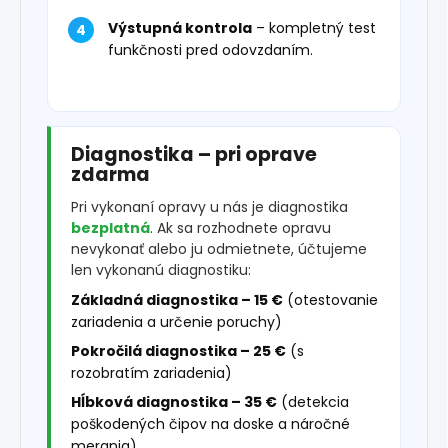
Výstupná kontrola
– kompletný test
funkčnosti pred odovzdaním.
Diagnostika – pri oprave
zdarma
Pri vykonaní opravy u nás je diagnostika
bezplatná
. Ak sa rozhodnete opravu
nevykonať alebo ju odmietnete, účtujeme
len vykonanú diagnostiku:
Základná diagnostika – 15 €
(otestovanie
zariadenia a určenie poruchy)
Pokročilá diagnostika – 25 €
(s
rozobratím zariadenia)
Hĺbková diagnostika – 35 €
(detekcia
poškodených čipov na doske a náročné
merania)