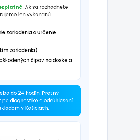
ezplatná
. Ak sa rozhodnete
čtujeme len vykonanú
ie zariadenia a určenie
tím zariadenia)
oškodených čipov na doske a
ebo do 24 hodín. Presný
k po diagnostike a odsúhlasení
kladom v Košiciach.