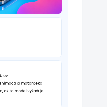
áblov
 snímača či motorčeka
ím, ak to model vyžaduje