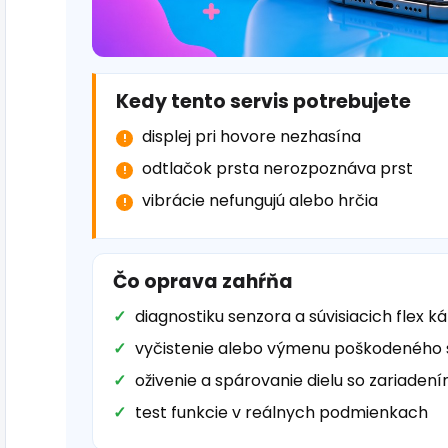
Kedy tento servis potrebujete
displej pri hovore nezhasína
odtlačok prsta nerozpoznáva prst
vibrácie nefungujú alebo hrčia
Čo oprava zahŕňa
diagnostiku senzora a súvisiacich flex k
vyčistenie alebo výmenu poškodeného
oživenie a spárovanie dielu so zariaden
test funkcie v reálnych podmienkach