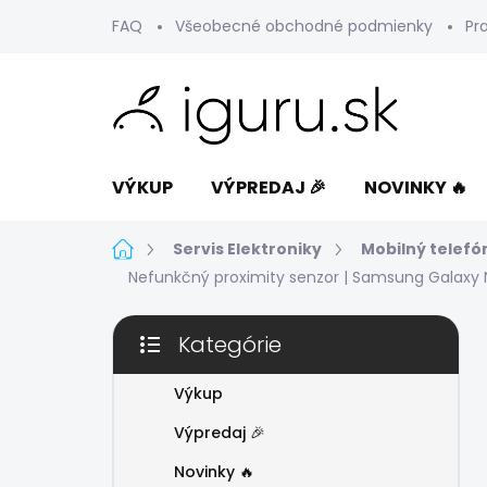
Prejsť
FAQ
Všeobecné obchodné podmienky
Pr
na
obsah
VÝKUP
VÝPREDAJ 🎉
NOVINKY 🔥
Domov
Servis Elektroniky
Mobilný telefó
Nefunkčný proximity senzor | Samsung Galaxy 
B
Kategórie
o
Preskočiť
č
kategórie
n
Výkup
ý
Výpredaj 🎉
p
a
Novinky 🔥