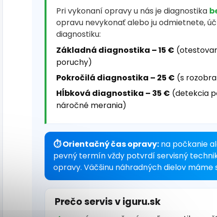
Pri vykonaní opravy u nás je diagnostika
b
opravu nevykonať alebo ju odmietnete, ú
diagnostiku:
Základná diagnostika – 15 €
(otestovan
poruchy)
Pokročilá diagnostika – 25 €
(s rozobra
Hĺbková diagnostika – 35 €
(detekcia p
náročné merania)
⏱ Orientačný čas opravy:
na počkanie al
pevný termín vždy potvrdí servisný techni
opravy. Väčšinu náhradných dielov máme s
Prečo servis v iguru.sk