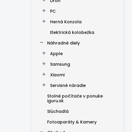
Dron
PC
Herná Konzola
Elektrická kolobežka
Náhradné diely
Apple
Samsung
Xiaomi
Servisné náradie
Stolné počítače v ponuke
iguru.sk
Slúchadlá
Fotoaparáty & Kamery