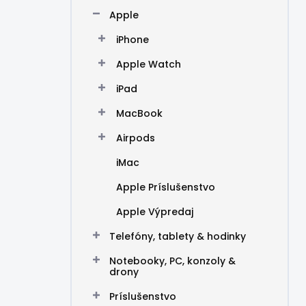
n
Apple
e
l
iPhone
Apple Watch
iPad
MacBook
Airpods
iMac
Apple Príslušenstvo
Apple Výpredaj
Telefóny, tablety & hodinky
Notebooky, PC, konzoly &
drony
Príslušenstvo