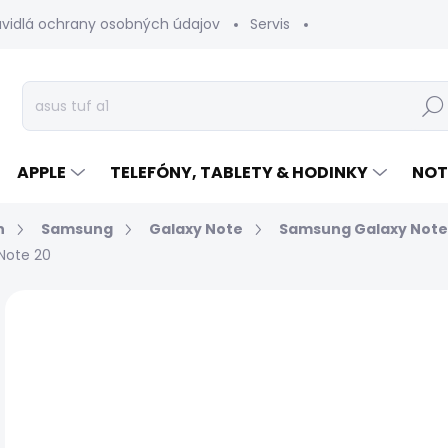
avidlá ochrany osobných údajov
Servis
Vrátenie tovaru
Hľad
APPLE
TELEFÓNY, TABLETY & HODINKY
NOT
n
Samsung
Galaxy Note
Samsung Galaxy Note
Note 20
Neohodnotené
Podrobnosti hodnotenia
€
Jed
EXP
cen
MÔŽ