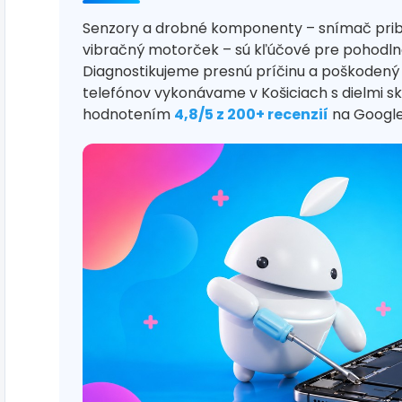
Senzory a drobné komponenty – snímač priblíž
vibračný motorček – sú kľúčové pre pohodlné
Diagnostikujeme presnú príčinu a poškodený
telefónov vykonávame v Košiciach s dielmi s
hodnotením
4,8/5 z 200+ recenzií
na Google