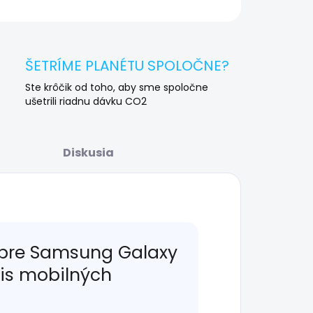
OPÝTAŤ SA
STRÁŽIŤ
ŠETRÍME PLANÉTU SPOLOČNE?
Ste krôčik od toho, aby sme spoločne
ušetrili riadnu dávku CO2
Diskusia
 pre Samsung Galaxy
vis mobilných