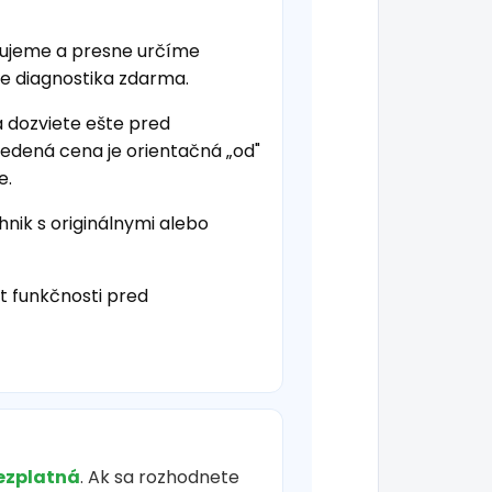
tujeme a presne určíme
je diagnostika zdarma.
a dozviete ešte pred
vedená cena je orientačná „od"
e.
hnik s originálnymi alebo
t funkčnosti pred
ezplatná
. Ak sa rozhodnete