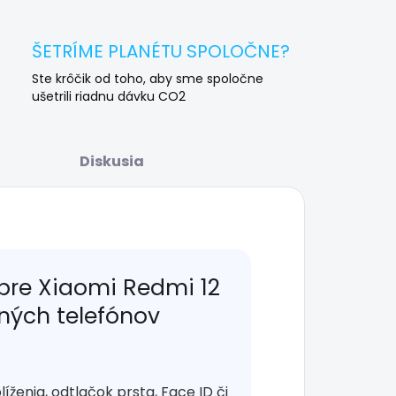
ŠETRÍME PLANÉTU SPOLOČNE?
Ste krôčik od toho, aby sme spoločne
ušetrili riadnu dávku CO2
Diskusia
pre Xiaomi Redmi 12
lných telefónov
enia, odtlačok prsta, Face ID či