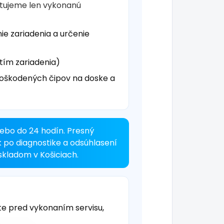
čtujeme len vykonanú
ie zariadenia a určenie
tím zariadenia)
oškodených čipov na doske a
ebo do 24 hodín. Presný
k po diagnostike a odsúhlasení
kladom v Košiciach.
te pred vykonaním servisu,