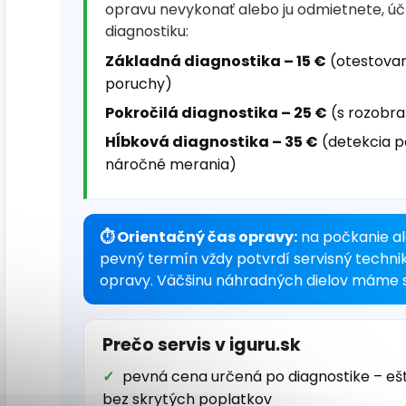
opravu nevykonať alebo ju odmietnete, ú
diagnostiku:
Základná diagnostika – 15 €
(otestovan
poruchy)
Pokročilá diagnostika – 25 €
(s rozobra
Hĺbková diagnostika – 35 €
(detekcia p
náročné merania)
⏱ Orientačný čas opravy:
na počkanie al
pevný termín vždy potvrdí servisný techni
opravy. Väčšinu náhradných dielov máme s
Prečo servis v iguru.sk
pevná cena určená po diagnostike – eš
bez skrytých poplatkov