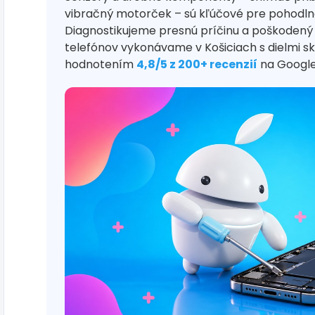
vibračný motorček – sú kľúčové pre pohodlné
Diagnostikujeme presnú príčinu a poškodený
telefónov vykonávame v Košiciach s dielmi s
hodnotením
4,8/5 z 200+ recenzií
na Google