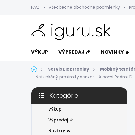
Prejsť
FAQ
Všeobecné obchodné podmienky
Pr
na
obsah
VÝKUP
VÝPREDAJ 🎉
NOVINKY 🔥
Domov
Servis Elektroniky
Mobilný telefó
Nefunkčný proximity senzor - Xiaomi Redmi 12
B
Kategórie
o
Preskočiť
č
kategórie
n
Výkup
ý
Výpredaj 🎉
p
a
Novinky 🔥