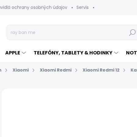
avidlá ochrany osobných údajov
Servis
Vrátenie tovaru
Hľad
APPLE
TELEFÓNY, TABLETY & HODINKY
NOT
n
Xiaomi
Xiaomi Redmi
Xiaomi Redmi 12
Ka
Neohodnotené
Podrobnosti hodnotenia
€
Jed
EXP
cen
MÔŽ