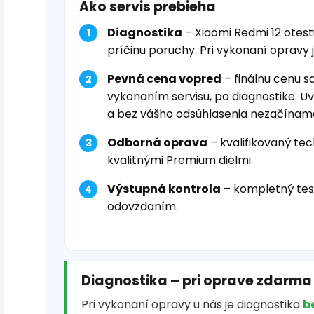
Ako servis prebieha
Diagnostika
– Xiaomi Redmi 12 otes
príčinu poruchy. Pri vykonaní opravy 
Pevná cena vopred
– finálnu cenu s
vykonaním servisu, po diagnostike. U
a bez vášho odsúhlasenia nezačínam
Odborná oprava
– kvalifikovaný tec
kvalitnými Premium dielmi.
Výstupná kontrola
– kompletný tes
odovzdaním.
Diagnostika – pri oprave zdarma
Pri vykonaní opravy u nás je diagnostika
b