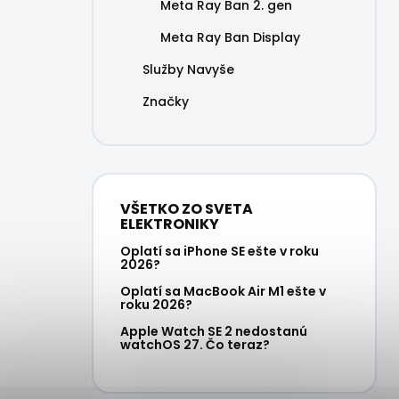
Meta Ray Ban 2. gen
Meta Ray Ban Display
Služby Navyše
Značky
VŠETKO ZO SVETA
ELEKTRONIKY
Oplatí sa iPhone SE ešte v roku
2026?
Oplatí sa MacBook Air M1 ešte v
roku 2026?
Apple Watch SE 2 nedostanú
watchOS 27. Čo teraz?