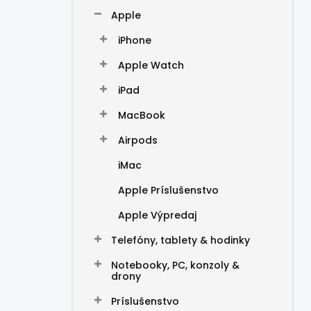
n
Apple
e
l
iPhone
Apple Watch
iPad
MacBook
Airpods
iMac
Apple Príslušenstvo
Apple Výpredaj
Telefóny, tablety & hodinky
Notebooky, PC, konzoly &
drony
Príslušenstvo