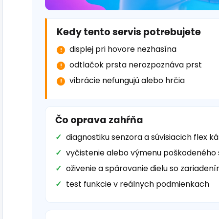
Kedy tento servis potrebujete
displej pri hovore nezhasína
odtlačok prsta nerozpoznáva prst
vibrácie nefungujú alebo hrčia
Čo oprava zahŕňa
diagnostiku senzora a súvisiacich flex k
vyčistenie alebo výmenu poškodeného
oživenie a spárovanie dielu so zariaden
test funkcie v reálnych podmienkach