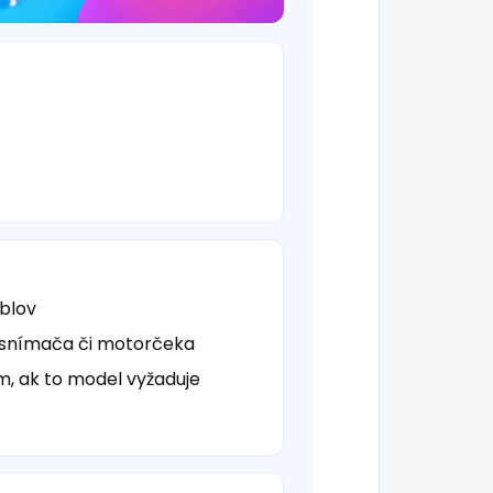
áblov
 snímača či motorčeka
ím, ak to model vyžaduje