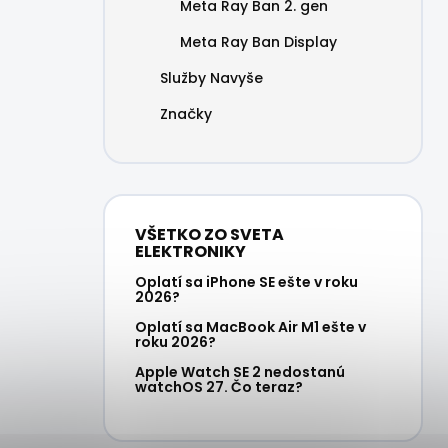
Meta Ray Ban 2. gen
Meta Ray Ban Display
Služby Navyše
Značky
VŠETKO ZO SVETA
ELEKTRONIKY
Oplatí sa iPhone SE ešte v roku
2026?
Oplatí sa MacBook Air M1 ešte v
roku 2026?
Apple Watch SE 2 nedostanú
watchOS 27. Čo teraz?