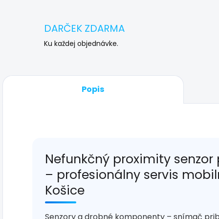
DARČEK ZDARMA
Ku každej objednávke.
Popis
Nefunkčný proximity senzor
– profesionálny servis mobi
Košice
Senzory a drobné komponenty – snímač priblíž