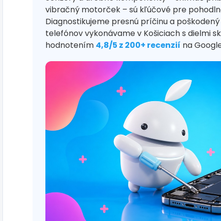
vibračný motorček – sú kľúčové pre pohodlné
Diagnostikujeme presnú príčinu a poškodený
telefónov vykonávame v Košiciach s dielmi s
hodnotením
4,8/5 z 200+ recenzií
na Google