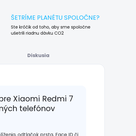
ŠETRÍME PLANÉTU SPOLOČNE?
Ste krôčik od toho, aby sme spoločne
ušetrili riadnu dávku CO2
Diskusia
 pre Xiaomi Redmi 7
lných telefónov
enia, odtlačok prsta, Face ID či