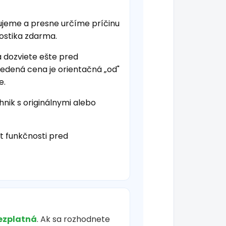
ujeme a presne určíme príčinu
nostika zdarma.
a dozviete ešte pred
vedená cena je orientačná „od"
e.
hnik s originálnymi alebo
t funkčnosti pred
ezplatná
. Ak sa rozhodnete