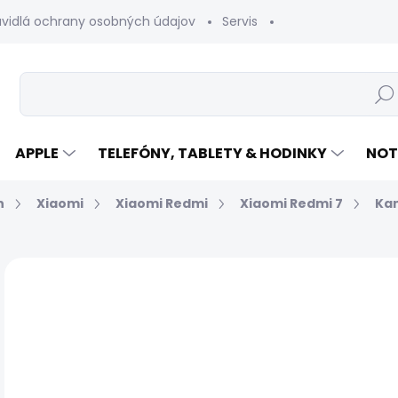
avidlá ochrany osobných údajov
Servis
Vrátenie tovaru
Hľad
APPLE
TELEFÓNY, TABLETY & HODINKY
NOT
n
Xiaomi
Xiaomi Redmi
Xiaomi Redmi 7
Ka
Neohodnotené
Podrobnosti hodnotenia
€
Jed
EXP
cen
MÔŽ