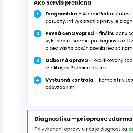
Ako servis prebieha
Diagnostika
– Xiaomi Redmi 7 otest
poruchy. Pri vykonaní opravy je diag
Pevná cena vopred
– finálnu cenu s
vykonaním servisu, po diagnostike. U
a bez vášho odsúhlasenia nezačínam
Odborná oprava
– kvalifikovaný tec
kvalitnými Premium dielmi.
Výstupná kontrola
– kompletný tes
odovzdaním.
Diagnostika – pri oprave zdarma
Pri vykonaní opravy u nás je diagnostika
b