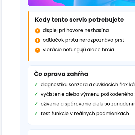
Kedy tento servis potrebujete
displej pri hovore nezhasína
odtlačok prsta nerozpoznáva prst
vibrácie nefungujú alebo hrčia
Čo oprava zahŕňa
diagnostiku senzora a súvisiacich flex k
vyčistenie alebo výmenu poškodeného
oživenie a spárovanie dielu so zariaden
test funkcie v reálnych podmienkach