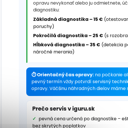
opravu nevykonať alebo ju odmietnete, ú
diagnostiku:
Základná diagnostika – 15 €
(otestovan
poruchy)
Pokročilá diagnostika – 25 €
(s rozobra
Hĺbková diagnostika – 35 €
(detekcia p
náročné merania)
⏱ Orientačný čas opravy:
na počkanie al
pevný termín vždy potvrdí servisný techni
opravy. Väčšinu náhradných dielov máme s
Prečo servis v iguru.sk
pevná cena určená po diagnostike – eš
bez skrytých poplatkov