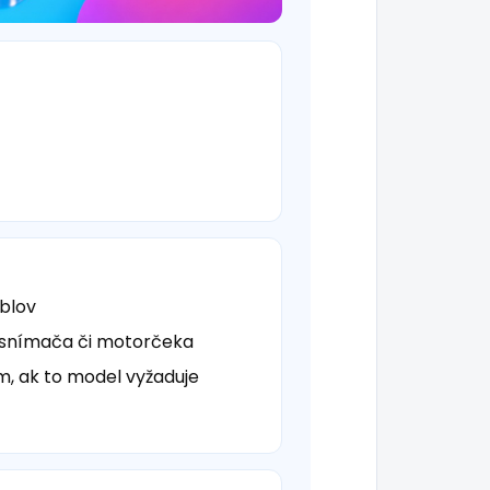
áblov
 snímača či motorčeka
ím, ak to model vyžaduje