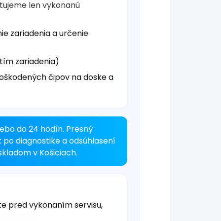
čtujeme len vykonanú
ie zariadenia a určenie
tím zariadenia)
oškodených čipov na doske a
ebo do 24 hodín. Presný
k po diagnostike a odsúhlasení
kladom v Košiciach.
te pred vykonaním servisu,