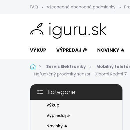
Prejsť
FAQ
Všeobecné obchodné podmienky
Pr
na
obsah
VÝKUP
VÝPREDAJ 🎉
NOVINKY 🔥
Domov
Servis Elektroniky
Mobilný telefó
Nefunkčný proximity senzor - Xiaomi Redmi 7
B
Kategórie
o
Preskočiť
č
kategórie
n
Výkup
ý
Výpredaj 🎉
p
a
Novinky 🔥