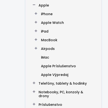
n
Apple
e
l
iPhone
Apple Watch
iPad
MacBook
Airpods
iMac
Apple Príslušenstvo
Apple Výpredaj
Telefóny, tablety & hodinky
Notebooky, PC, konzoly &
drony
Príslušenstvo