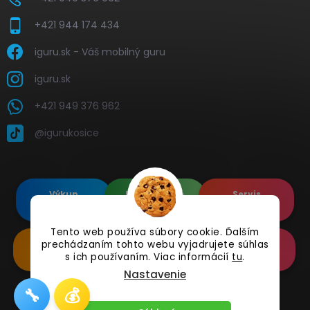
+421 944 174 434
iguru.sk - Váš mobilný guru
iguru.sk
+421 949 376 962
@igurukosice
Výkup
Renovované
Servis
elektroniky
Apple's
elektroniky
Tento web používa súbory cookie. Ďalším
prechádzaním tohto webu vyjadrujete súhlas
Renovované
Doplnkové
Online
Samsung's
Príslušenstvo
Reklamácia
s ich používaním. Viac informácií
tu
.
Nastavenie
🔧
💰
Copyright 2026
iguru.sk
. Všetky práva vyhradené.