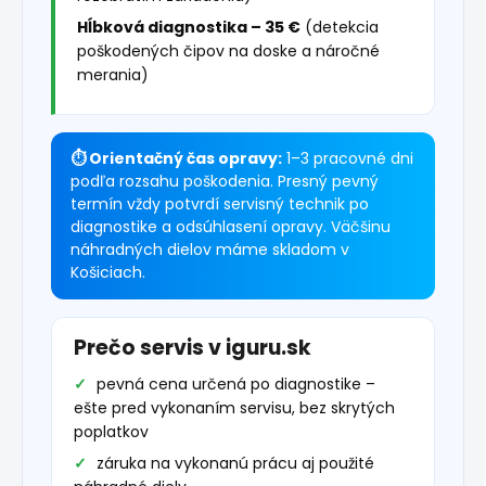
Hĺbková diagnostika – 35 €
(detekcia
poškodených čipov na doske a náročné
merania)
⏱ Orientačný čas opravy:
1–3 pracovné dni
podľa rozsahu poškodenia. Presný pevný
termín vždy potvrdí servisný technik po
diagnostike a odsúhlasení opravy. Väčšinu
náhradných dielov máme skladom v
Košiciach.
Prečo servis v iguru.sk
pevná cena určená po diagnostike –
ešte pred vykonaním servisu, bez skrytých
poplatkov
záruka na vykonanú prácu aj použité