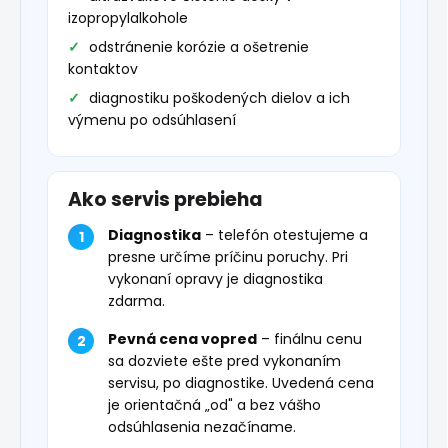
izopropylalkohole
odstránenie korózie a ošetrenie
kontaktov
diagnostiku poškodených dielov a ich
výmenu po odsúhlasení
Ako servis prebieha
Diagnostika
– telefón otestujeme a
presne určíme príčinu poruchy. Pri
vykonaní opravy je diagnostika
zdarma.
Pevná cena vopred
– finálnu cenu
sa dozviete ešte pred vykonaním
servisu, po diagnostike. Uvedená cena
je orientačná „od" a bez vášho
odsúhlasenia nezačíname.