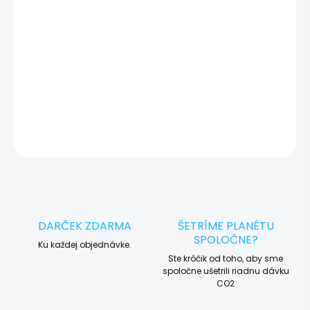
okamžite po diagnostike kontaktujeme s potvrdením.
🛠️ Pre objednávku servisu na diaľku pridajte tento produkt do
košíka a dokončite objednávku. Následne vás obratom
kontaktujeme ohľadom vyzdvihnutia vášho zariadenia.
DETAILNÉ INFORMÁCIE
OPÝTAŤ SA
STRÁŽIŤ
DARČEK ZDARMA
ŠETRÍME PLANÉTU
SPOLOČNE?
Ku každej objednávke.
Ste krôčik od toho, aby sme
spoločne ušetrili riadnu dávku
CO2