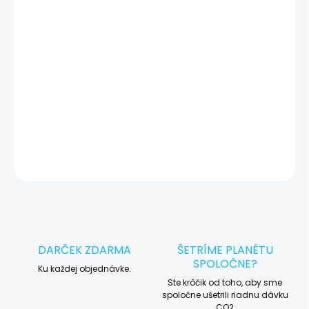
zariadenia, vďaka ktorej môžeme eliminovať iné možné príčiny
vady zariadenia a preto vás vždy pred tým, než vykonáme servis,
okamžite po diagnostike kontaktujeme s potvrdením.
🛠️ Pre objednávku servisu na diaľku pridajte tento produkt do
košíka a dokončite objednávku. Následne vás obratom
kontaktujeme ohľadom vyzdvihnutia vášho zariadenia.
DETAILNÉ INFORMÁCIE
OPÝTAŤ SA
STRÁŽIŤ
DARČEK ZDARMA
ŠETRÍME PLANÉTU
SPOLOČNE?
Ku každej objednávke.
Ste krôčik od toho, aby sme
spoločne ušetrili riadnu dávku
CO2