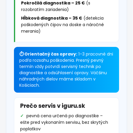
Pokročilá diagnostika – 25 €
(s
rozobratím zariadenia)
Hĺbková diagnostika – 35 €
(detekcia
poškodených čipov na doske a náročné
merania)
⏱ Orientačný čas opravy:
1–3 pracovné dni
podľa rozsahu poškodenia. Presný pevný
termín vždy potvrdí servisný technik po
diagnostike a odsúhlasení opravy. Väčšinu
náhradných dielov máme skladom v
Košiciach.
Prečo servis v iguru.sk
pevná cena určená po diagnostike –
ešte pred vykonaním servisu, bez skrytých
poplatkov