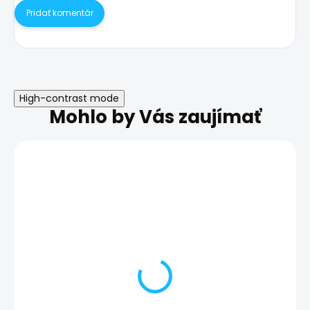
Pridať komentár
High-contrast mode
Mohlo by Vás zaujímať
Nefunkčné slúchadlo |
Zálohovanie te
Samsung Galaxy Note
Samsung Galax