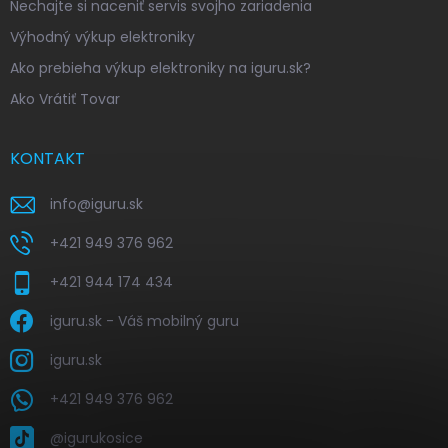
Nechajte si naceniť servis svojho zariadenia
Výhodný výkup elektroniky
Ako prebieha výkup elektroniky na iguru.sk?
Ako Vrátiť Tovar
KONTAKT
info
@
iguru.sk
+421 949 376 962
+421 944 174 434
iguru.sk - Váš mobilný guru
iguru.sk
+421 949 376 962
@igurukosice