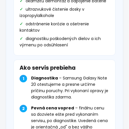
okamžitú demontáž a odpojenie batérie
ultrazvukové čistenie dosky v
izopropylalkohole
odstránenie korózie a ošetrenie
kontaktov
diagnostiku poškodených dielov a ich
výmenu po odsúhlasení
Ako servis prebieha
Diagnostika
– Samsung Galaxy Note
20 otestujeme a presne určíme
príčinu poruchy. Pri vykonaní opravy je
diagnostika zdarma.
Pevná cena vopred
– finálnu cenu
sa dozviete ešte pred vykonaním
servisu, po diagnostike. Uvedená cena
je orientačná „od" a bez vášho