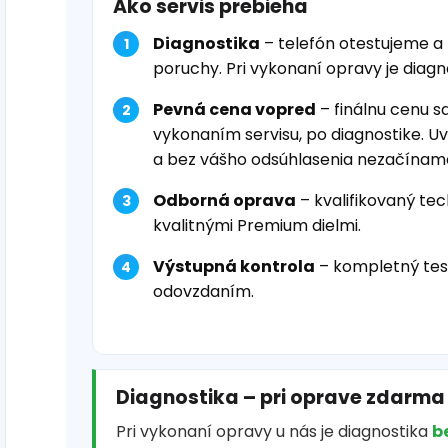
Ako servis prebieha
Diagnostika
– telefón otestujeme a
poruchy. Pri vykonaní opravy je diag
Pevná cena vopred
– finálnu cenu s
vykonaním servisu, po diagnostike. U
a bez vášho odsúhlasenia nezačínam
Odborná oprava
– kvalifikovaný tec
kvalitnými Premium dielmi.
Výstupná kontrola
– kompletný tes
odovzdaním.
Diagnostika – pri oprave zdarma
Pri vykonaní opravy u nás je diagnostika
b