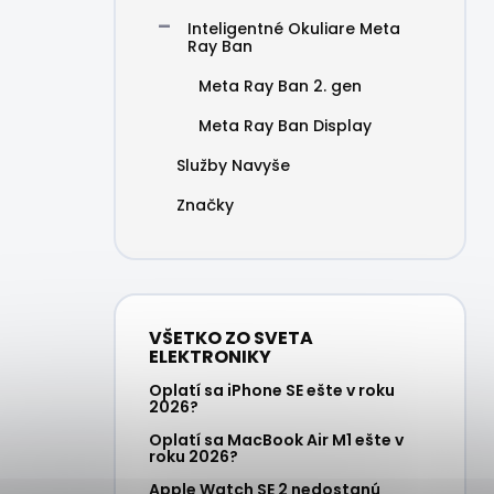
Inteligentné Okuliare Meta
Ray Ban
Meta Ray Ban 2. gen
Meta Ray Ban Display
Služby Navyše
Značky
VŠETKO ZO SVETA
ELEKTRONIKY
Oplatí sa iPhone SE ešte v roku
2026?
Oplatí sa MacBook Air M1 ešte v
roku 2026?
Apple Watch SE 2 nedostanú