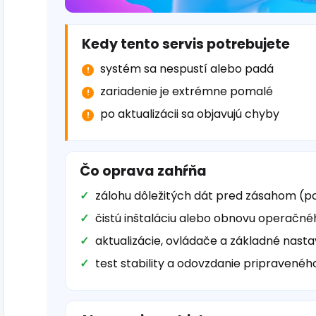
Kedy tento servis potrebujete
systém sa nespustí alebo padá
zariadenie je extrémne pomalé
po aktualizácii sa objavujú chyby
Čo oprava zahŕňa
zálohu dôležitých dát pred zásahom (p
čistú inštaláciu alebo obnovu operačn
aktualizácie, ovládače a základné nasta
test stability a odovzdanie pripravenéh