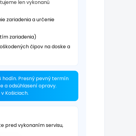
čtujeme len vykonanú
ie zariadenia a určenie
tím zariadenia)
oškodených čipov na doske a
4 hodín. Presný pevný termín
ke a odsúhlasení opravy.
v Košiciach.
te pred vykonaním servisu,