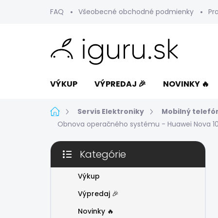
Prejsť
FAQ
Všeobecné obchodné podmienky
Pr
na
obsah
VÝKUP
VÝPREDAJ 🎉
NOVINKY 🔥
Domov
Servis Elektroniky
Mobilný telefó
Obnova operačného systému - Huawei Nova 1
B
Kategórie
o
Preskočiť
č
kategórie
n
Výkup
ý
Výpredaj 🎉
p
a
Novinky 🔥