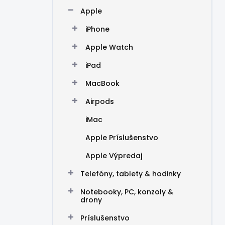
n
Apple
e
l
iPhone
Apple Watch
iPad
MacBook
Airpods
iMac
Apple Príslušenstvo
Apple Výpredaj
Telefóny, tablety & hodinky
Notebooky, PC, konzoly &
drony
Príslušenstvo