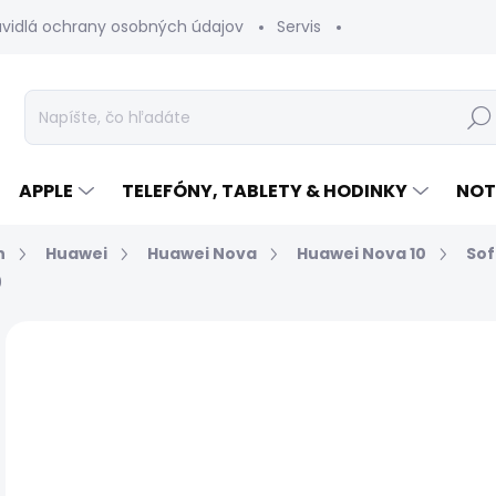
avidlá ochrany osobných údajov
Servis
Vrátenie tovaru
Hľad
APPLE
TELEFÓNY, TABLETY & HODINKY
NOT
n
Huawei
Huawei Nova
Huawei Nova 10
Sof
0
Neohodnotené
Podrobnosti hodnotenia
€
Jed
EXP
cen
MÔŽ