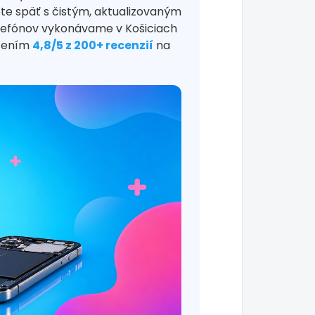
ete späť s čistým, aktualizovaným
lefónov vykonávame v Košiciach
otením
4,8/5 z 200+ recenzií
na