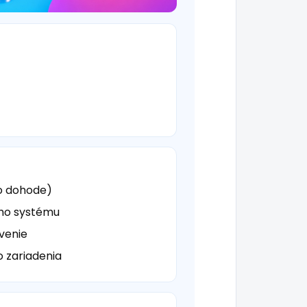
o dohode)
ého systému
venie
o zariadenia