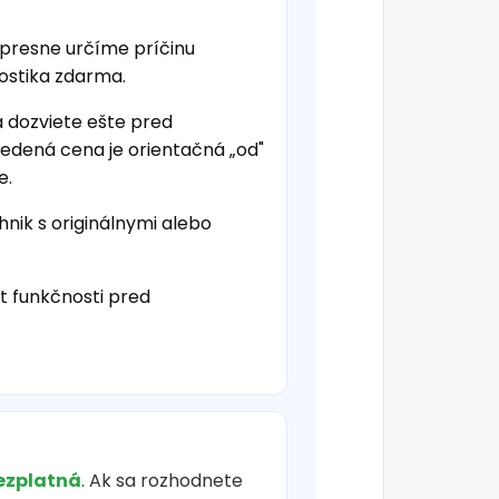
 presne určíme príčinu
nostika zdarma.
a dozviete ešte pred
vedená cena je orientačná „od"
e.
hnik s originálnymi alebo
t funkčnosti pred
ezplatná
. Ak sa rozhodnete