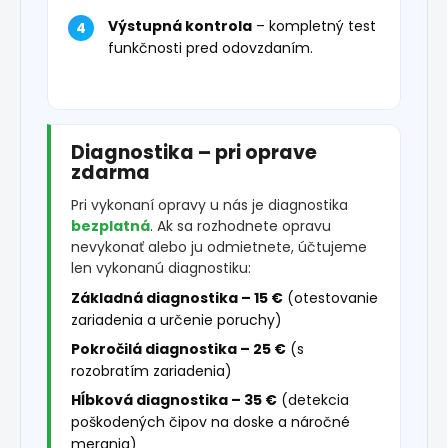
Výstupná kontrola
– kompletný test
funkčnosti pred odovzdaním.
Diagnostika – pri oprave
zdarma
Pri vykonaní opravy u nás je diagnostika
bezplatná
. Ak sa rozhodnete opravu
nevykonať alebo ju odmietnete, účtujeme
len vykonanú diagnostiku:
Základná diagnostika – 15 €
(otestovanie
zariadenia a určenie poruchy)
Pokročilá diagnostika – 25 €
(s
rozobratím zariadenia)
Hĺbková diagnostika – 35 €
(detekcia
poškodených čipov na doske a náročné
merania)