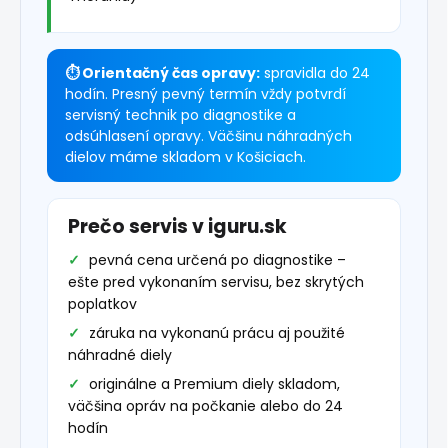
⏱ Orientačný čas opravy:
spravidla do 24
hodín. Presný pevný termín vždy potvrdí
servisný technik po diagnostike a
odsúhlasení opravy. Väčšinu náhradných
dielov máme skladom v Košiciach.
Prečo servis v iguru.sk
pevná cena určená po diagnostike –
ešte pred vykonaním servisu, bez skrytých
poplatkov
záruka na vykonanú prácu aj použité
náhradné diely
originálne a Premium diely skladom,
väčšina opráv na počkanie alebo do 24
hodín