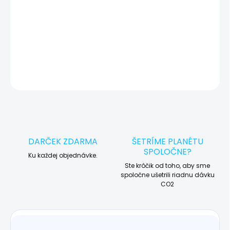
🛠️ Pre objednávku servisu na diaľku pridajte tento produkt do
košíka a dokončite objednávku. Následne vás obratom
kontaktujeme ohľadom vyzdvihnutia vášho zariadenia.
DETAILNÉ INFORMÁCIE
OPÝTAŤ SA
STRÁŽIŤ
DARČEK ZDARMA
ŠETRÍME PLANÉTU
SPOLOČNE?
Ku každej objednávke.
Ste krôčik od toho, aby sme
spoločne ušetrili riadnu dávku
CO2