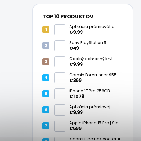
TOP 10 PRODUKTOV
Aplikácia prémiového
ochranného skla na
€9,99
displej
Sony PlayStation 5
DualSense bezdrôtový
€49
ovládač, White | Stav:
Vynikajúci – A
Odolný ochranný kryt
transparentný
€9,99
Garmin Forerunner 955
Black, multisport GPS
€369
hodinky, mapy, AMOLED,
batéria 15 dní, ECG,
iPhone 17 Pro 256GB
ClimbPro
Cosmic Orange | Stav:
€1 079
Ako nový – A+
Aplikácia prémiovej
tvrdenej fólie na displej
€9,99
Apple iPhone 15 Pro | Stav:
Vynikajúci – A
€599
Xiaomi Electric Scooter 4