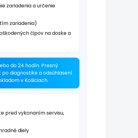
ie zariadenia a určenie
tím zariadenia)
oškodených čipov na doske a
ebo do 24 hodín. Presný
k po diagnostike a odsúhlasení
kladom v Košiciach.
te pred vykonaním servisu,
hradné diely