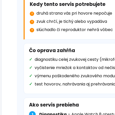
Kedy tento servis potrebujete
druhá strana vás pri hovore nepočuje
zvuk chrčí, je tichý alebo vypadáva
slúchadlo či reproduktor nehrá vôbec
Čo oprava zahŕňa
diagnostiku celej zvukovej cesty (mikro
vyčistenie mriežok a kontaktov od nečis
výmenu poškodeného zvukového modul
test hovorov, nahrávania aj prehrávani
Ako servis prebieha
Diagnostika
– Apple Watch 8 otestu