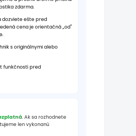
nostika zdarma.
a dozviete ešte pred
vedená cena je orientačná „od"
e.
hnik s originálnymi alebo
t funkčnosti pred
ezplatná
. Ak sa rozhodnete
čtujeme len vykonanú