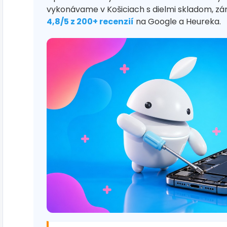
vykonávame v Košiciach s dielmi skladom, z
4,8/5 z 200+ recenzií
na Google a Heureka.