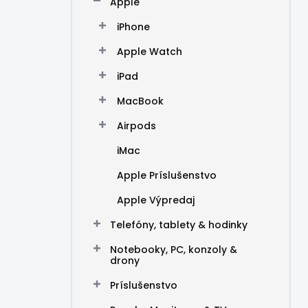
Apple
e
l
iPhone
Apple Watch
iPad
MacBook
Airpods
iMac
Apple Príslušenstvo
Apple Výpredaj
Telefóny, tablety & hodinky
Notebooky, PC, konzoly &
drony
Príslušenstvo