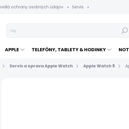
avidlá ochrany osobných údajov
Servis
Vrátenie tovaru
Hľad
APPLE
TELEFÓNY, TABLETY & HODINKY
NOT
Servis a oprava Apple Watch
Apple Watch 8
A
Neohodnotené
Podrobnosti hodnotenia
€
Jed
EXP
cen
MÔŽ
DO: