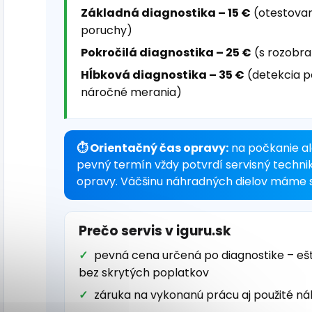
Základná diagnostika – 15 €
(otestovan
poruchy)
Pokročilá diagnostika – 25 €
(s rozobra
Hĺbková diagnostika – 35 €
(detekcia p
náročné merania)
⏱ Orientačný čas opravy:
na počkanie al
pevný termín vždy potvrdí servisný techni
opravy. Väčšinu náhradných dielov máme s
Prečo servis v iguru.sk
pevná cena určená po diagnostike – eš
bez skrytých poplatkov
záruka na vykonanú prácu aj použité ná