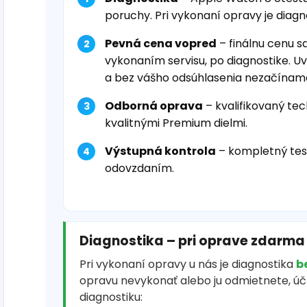
poruchy. Pri vykonaní opravy je diag
Pevná cena vopred
– finálnu cenu s
vykonaním servisu, po diagnostike. U
a bez vášho odsúhlasenia nezačínam
Odborná oprava
– kvalifikovaný tec
kvalitnými Premium dielmi.
Výstupná kontrola
– kompletný tes
odovzdaním.
Diagnostika – pri oprave zdarma
Pri vykonaní opravy u nás je diagnostika
b
opravu nevykonať alebo ju odmietnete, ú
diagnostiku: