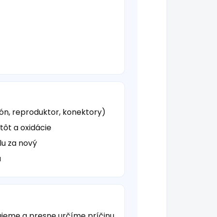
fón, reproduktor, konektory)
tôt a oxidácie
u za nový
a
jeme a presne určíme príčinu