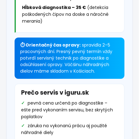
Hĺbková diagnostika – 35 €
(detekcia
poškodených čipov na doske a náročné
merania)
⏱ Orientačný čas opravy:
spravidla 2–5
pracovných dní. Presný pevný termín vždy
potvrdí servisný technik po diagnostike a
odsúhlasení opravy. Väčšinu náhradných
dielov máme skladom v Košiciach.
Prečo servis v iguru.sk
pevná cena určená po diagnostike –
ešte pred vykonaním servisu, bez skrytých
poplatkov
záruka na vykonanú prácu aj použité
náhradné diely