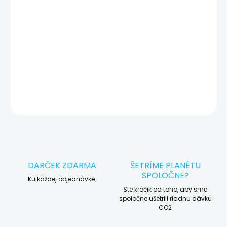
okamžite po diagnostike kontaktujeme s potvrdením.
🛠️ Pre objednávku servisu na diaľku pridajte tento produkt do
košíka a dokončite objednávku. Následne vás obratom
kontaktujeme ohľadom vyzdvihnutia vášho zariadenia.
DETAILNÉ INFORMÁCIE
OPÝTAŤ SA
STRÁŽIŤ
DARČEK ZDARMA
ŠETRÍME PLANÉTU
SPOLOČNE?
Ku každej objednávke.
Ste krôčik od toho, aby sme
spoločne ušetrili riadnu dávku
CO2