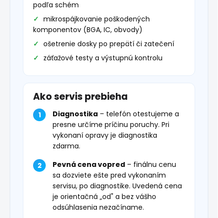
podľa schém
mikrospájkovanie poškodených
komponentov (BGA, IC, obvody)
ošetrenie dosky po prepätí či zatečení
záťažové testy a výstupnú kontrolu
Ako servis prebieha
Diagnostika
– telefón otestujeme a
presne určíme príčinu poruchy. Pri
vykonaní opravy je diagnostika
zdarma.
Pevná cena vopred
– finálnu cenu
sa dozviete ešte pred vykonaním
servisu, po diagnostike. Uvedená cena
je orientačná „od" a bez vášho
odsúhlasenia nezačíname.