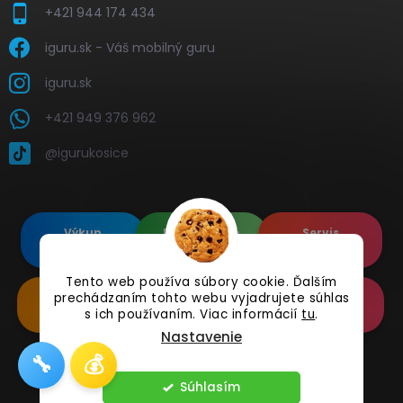
+421 944 174 434
iguru.sk - Váš mobilný guru
iguru.sk
+421 949 376 962
@igurukosice
Výkup
Renovované
Servis
elektroniky
Apple's
elektroniky
Tento web používa súbory cookie. Ďalším
prechádzaním tohto webu vyjadrujete súhlas
Renovované
Doplnkové
Online
Samsung's
Príslušenstvo
Reklamácia
s ich používaním. Viac informácií
tu
.
Nastavenie
🔧
💰
Copyright 2026
iguru.sk
. Všetky práva vyhradené.
Súhlasím