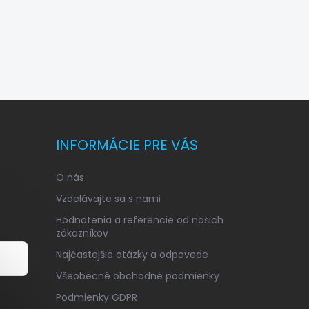
INFORMÁCIE PRE VÁS
O nás
Vzdelávajte sa s nami
Hodnotenia a referencie od našich
zákazníkov
Najčastejšie otázky a odpovede
Všeobecné obchodné podmienky
v
Podmienky GDPR