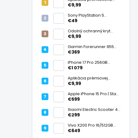
ochranného skla na
€9,99
displej
Sony PlayStation 5
DualSense bezdrôtový
€49
ovládač, White | Stav:
Vynikajúci – A
Odolný ochranný kryt
transparentný
€9,99
Garmin Forerunner 955
Black, multisport GPS
€369
hodinky, mapy, AMOLED,
batéria 15 dní, ECG,
iPhone 17 Pro 256GB
ClimbPro
Cosmic Orange | Stav:
€1 079
Ako nový – A+
Aplikácia prémiovej
tvrdenej fólie na displej
€9,99
Apple iPhone 15 Pro | Stav:
Vynikajúci – A
€599
Xiaomi Electric Scooter 4
Lite (2. generácia), motor
€299
300 W, dojazd 25 km, 25
km/h, kolesá 10", 16,2 kg |
Vivo X200 Pro 16/512GB
Stav: Nový – A++
Titanium Dual SIM,
€649
Dimensity 9400, ZEISS 200