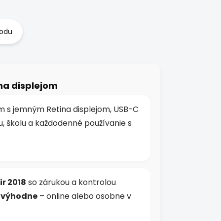
hodu
ina displejom
 s jemným Retina displejom, USB-C
 školu a každodenné používanie s
r 2018
so zárukou a kontrolou
a výhodne
– online alebo osobne v