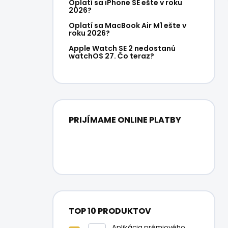
e
Oplatí sa iPhone SE ešte v roku
2026?
l
Oplatí sa MacBook Air M1 ešte v
roku 2026?
Apple Watch SE 2 nedostanú
watchOS 27. Čo teraz?
PRIJÍMAME ONLINE PLATBY
TOP 10 PRODUKTOV
Aplikácia prémiového