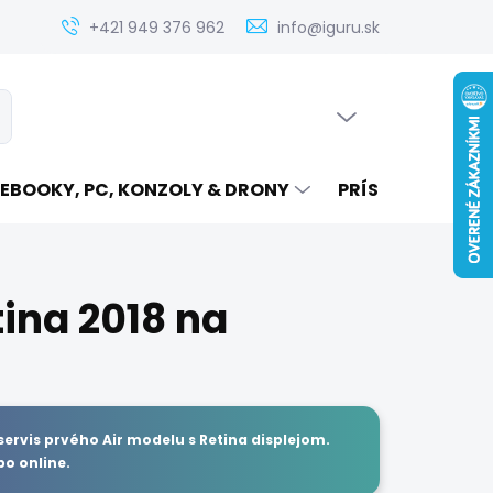
Zistenie ceny servisu elektroniky na iguru.sk
Kontakt
Ak
+421 949 376 962
info@iguru.sk
PRÁZDNY KOŠÍK
ať
NÁKUPNÝ
KOŠÍK
EBOOKY, PC, KONZOLY & DRONY
PRÍSLUŠENSTVO
ina 2018 na
servis prvého Air modelu s Retina displejom.
bo online.