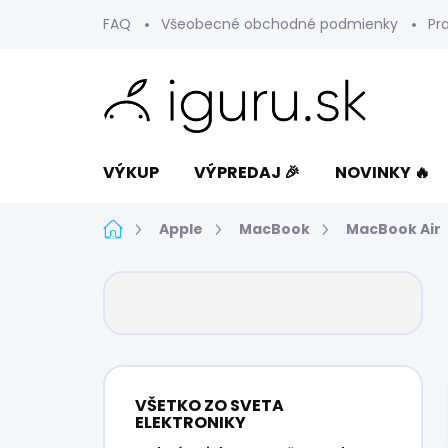
Prejsť
FAQ
Všeobecné obchodné podmienky
Pr
na
obsah
VÝKUP
VÝPREDAJ 🎉
NOVINKY 🔥
Domov
Apple
MacBook
MacBook Air
B
o
č
n
ý
p
VŠETKO ZO SVETA
a
ELEKTRONIKY
n