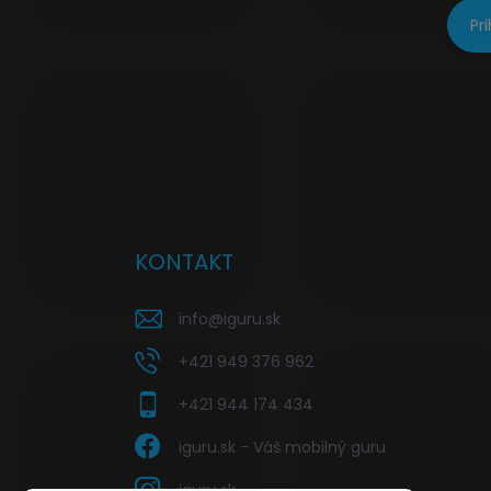
Pri
KONTAKT
info
@
iguru.sk
+421 949 376 962
+421 944 174 434
iguru.sk - Váš mobilný guru
iguru.sk