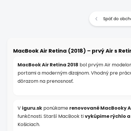
Späť do obc
MacBook Air Retina (2018) – prvý Air s Ret
MacBook Air Retina 2018
bol prvým Air modelom
portami a moderným dizajnom. Vhodný pre prácu,
dôrazom na prenosnosť.
V
iguru.sk
ponúkame
renovované MacBooky Ai
funkčnosti. Starší MacBook ti
vykúpime rýchlo 
Košiciach.