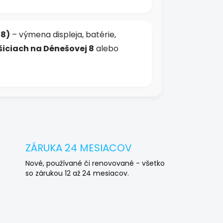
18)
– výmena displeja, batérie,
šiciach na Dénešovej 8
alebo
ZÁRUKA 24 MESIACOV
Nové, používané či renovované - všetko
so zárukou 12 až 24 mesiacov.