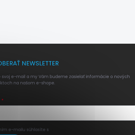
BERAŤ NEWSLETTER
e svoj e-mail a my Vám budeme zasielať informácie o nových
ktoch na našom e-shope.
L
ním e-mailu súhlasíte s
podmienkami ochrany osobných údajo