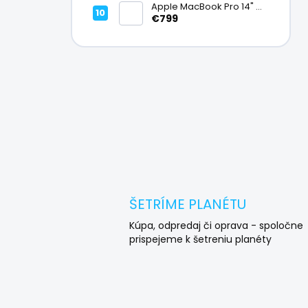
Mpx teleobjektív, 6,78"
Apple MacBook Pro 14" M1
LTPO AMOLED 120Hz | Stav:
Pro (2021), 8-jadrové CPU
€799
Vynikajúci – A
/ 14-jadrové GPU, 16 GB,
512 GB SSD, 14,2" Liquid
Retina XDR 120 Hz | Stav:
Vynikajúci – A
ŠETRÍME PLANÉTU
Kúpa, odpredaj či oprava - spoločne
prispejeme k šetreniu planéty