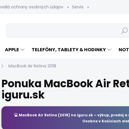
avidlá ochrany osobných údajov
Servis
Vrátenie tovaru
Hľad
APPLE
TELEFÓNY, TABLETY & HODINKY
NOT
MacBook Air Retina 2018
Ponuka MacBook Air Ret
iguru.sk
💻
MacBook Air Retina (2018)
na
iguru.sk
– výkup, predaj a 
Osobne v Košiciach ale