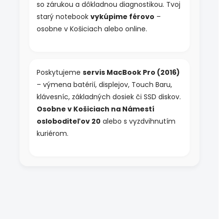
so zárukou a dôkladnou diagnostikou. Tvoj
starý notebook
vykúpime férovo
–
osobne v Košiciach alebo online.
Poskytujeme
servis MacBook Pro (2016)
– výmena batérií, displejov, Touch Baru,
klávesníc, základných dosiek či SSD diskov.
Osobne v Košiciach na Námestí
osloboditeľov 20
alebo s vyzdvihnutím
kuriérom.