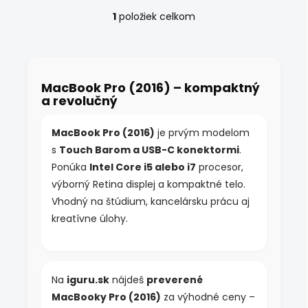
1
položiek celkom
O
v
l
á
d
MacBook Pro (2016) – kompaktný
a
a revolučný
c
i
e
MacBook Pro (2016)
je prvým modelom
p
s
Touch Barom a USB-C konektormi
.
r
v
Ponúka
Intel Core i5 alebo i7
procesor,
k
výborný Retina displej a kompaktné telo.
y
Vhodný na štúdium, kancelársku prácu aj
v
ý
kreatívne úlohy.
p
i
s
u
Na
iguru.sk
nájdeš
preverené
MacBooky Pro (2016)
za výhodné ceny –