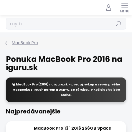
Prejsť
na
obsah
Hľadať
MacBook Pro
Ponuka MacBook Pro 2016 na
iguru.sk
💻
MacBook Pro (2016)
na
iguru.sk
– predaj, výkup a servis prvého
MacBooku s Touch Barom a USB-C. So zárukou. V Košiciach alebo
online.
Najpredávanejšie
MacBook Pro 13" 2016 256GB Space