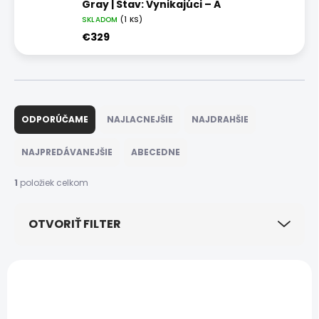
Gray | Stav: Vynikajúci – A
SKLADOM
(1 KS)
€329
R
a
ODPORÚČAME
NAJLACNEJŠIE
NAJDRAHŠIE
d
e
NAJPREDÁVANEJŠIE
ABECEDNE
n
i
1
položiek celkom
e
p
OTVORIŤ FILTER
r
o
d
V
u
ý
NOVINKA
k
p
DOPRAVA ZADARMO
t
i
ZÁRUKA 24