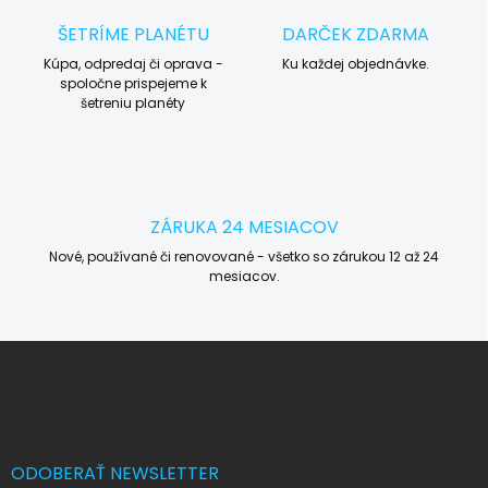
ŠETRÍME PLANÉTU
DARČEK ZDARMA
Kúpa, odpredaj či oprava -
Ku každej objednávke.
spoločne prispejeme k
šetreniu planéty
ZÁRUKA 24 MESIACOV
Nové, používané či renovované - všetko so zárukou 12 až 24
mesiacov.
Z
á
p
ä
t
i
ODOBERAŤ NEWSLETTER