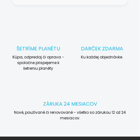
ŠETRÍME PLANÉTU
DARČEK ZDARMA
Kúpa, odpredaj či oprava -
Ku každej objednávke.
spoločne prispejeme k
šetreniu planéty
ZÁRUKA 24 MESIACOV
Nové, používané či renovované - všetko so zárukou 12 až 24
mesiacov.
Z