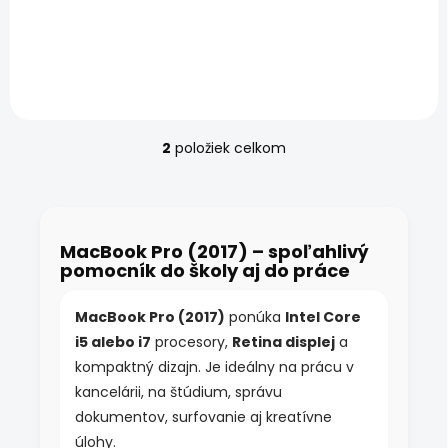
Certifikovaný Apple
Certifikovaný Apple
MacBook Pro 13" 2017 –
MacBook Pro 15″ 2017 16
Intel Core i5/i7, 13,3" Retina
GB/512 GB – Intel Core
displej, Touch Bar a
i5/i7, 13,3" Retina displej, 16
Thunderbolt 3. Osobné
GB úložisko,...
prevzatie...
2
položiek celkom
O
v
l
á
d
MacBook Pro (2017) – spoľahlivý
a
pomocník do školy aj do práce
c
i
e
MacBook Pro (2017)
ponúka
Intel Core
p
i5 alebo i7
procesory,
Retina displej
a
r
v
kompaktný dizajn. Je ideálny na prácu v
k
kancelárii, na štúdium, správu
y
dokumentov, surfovanie aj kreatívne
v
ý
úlohy.