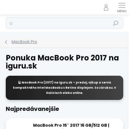
Prejsť
na
obsah
Hľadať
MacBook Pro
Ponuka MacBook Pro 2017 na
iguru.sk
💻
MacBook Pro (2017)
na
iguru.sk
– predaj, výkup a servis
kompaktného Intel MacBooku s Retina displejom. So zárukou. V
Košiciach alebo online.
Najpredávanejšie
MacBook Pro 15″ 2017 16 GB/512 GB |