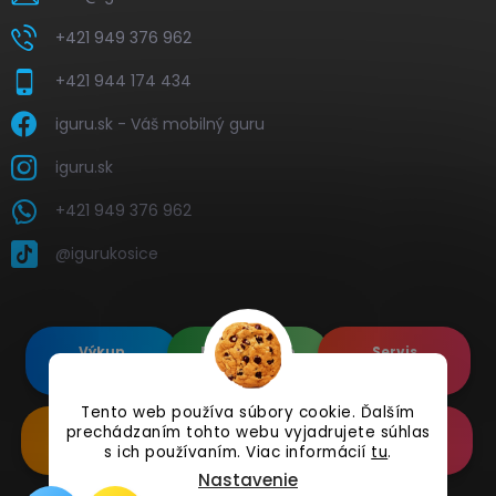
+421 949 376 962
+421 944 174 434
iguru.sk - Váš mobilný guru
iguru.sk
+421 949 376 962
@igurukosice
Výkup
Renovované
Servis
elektroniky
Apple's
elektroniky
Tento web používa súbory cookie. Ďalším
prechádzaním tohto webu vyjadrujete súhlas
Renovované
Doplnkové
Online
Samsung's
Príslušenstvo
Reklamácia
s ich používaním. Viac informácií
tu
.
Nastavenie