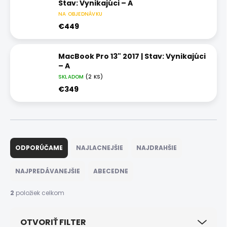
Stav: Vynikajúci – A
NA OBJEDNÁVKU
€449
MacBook Pro 13" 2017 | Stav: Vynikajúci
– A
SKLADOM
(2 KS)
€349
R
a
ODPORÚČAME
NAJLACNEJŠIE
NAJDRAHŠIE
d
e
NAJPREDÁVANEJŠIE
ABECEDNE
n
i
2
položiek celkom
e
p
OTVORIŤ FILTER
r