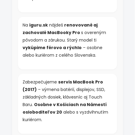
p
i
s
u
Na
iguru.sk
nájdeš
renovované aj
zachovalé MacBooky Pro
s overeným
pôvodom a zárukou. Starý model ti
vykúpime férovo a rýchlo
– osobne
alebo kuriérom z celého Slovenska.
Zabezpečujeme
servis MacBook Pro
(2017)
– výmena batérií, displejov, SSD,
základných dosiek, klávesníc aj Touch
Baru.
Osobne v Košiciach na Námestí
osloboditeľov 20
alebo s vyzdvihnutím
kuriérom.