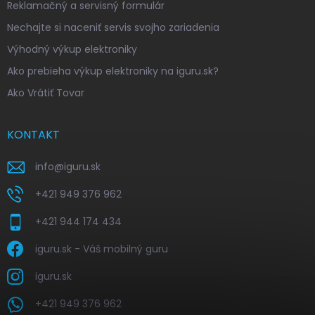
Reklamačný a servisný formulár
Nechajte si naceniť servis svojho zariadenia
Výhodný výkup elektroniky
Ako prebieha výkup elektroniky na iguru.sk?
Ako Vrátiť Tovar
KONTAKT
info
@
iguru.sk
+421 949 376 962
+421 944 174 434
iguru.sk - Váš mobilný guru
iguru.sk
+421 949 376 962