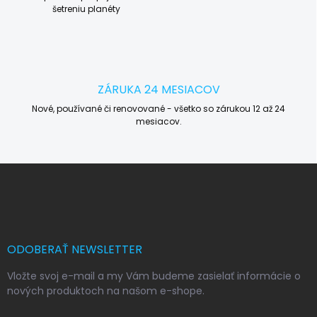
šetreniu planéty
ZÁRUKA 24 MESIACOV
Nové, používané či renovované - všetko so zárukou 12 až 24
mesiacov.
Z
á
p
ä
t
i
ODOBERAŤ NEWSLETTER
e
Vložte svoj e-mail a my Vám budeme zasielať informácie o
nových produktoch na našom e-shope.