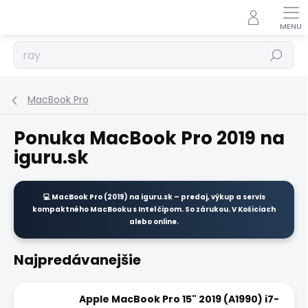
Prejsť
na
obsah
Hľadať
MacBook Pro
Ponuka MacBook Pro 2019 na
iguru.sk
💻
MacBook Pro (2019)
na
iguru.sk
– predaj, výkup a servis
kompaktného MacBooku s Intel čipom. So zárukou. V Košiciach
alebo online.
Najpredávanejšie
Apple MacBook Pro 15" 2019 (A1990) i7-