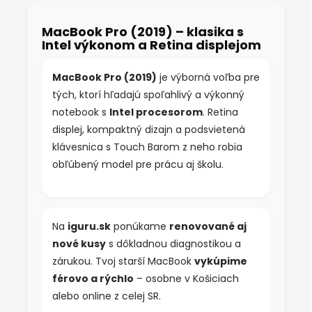
á
d
MacBook Pro (2019) – klasika s
a
Intel výkonom a Retina displejom
c
i
e
MacBook Pro (2019)
je výborná voľba pre
p
tých, ktorí hľadajú spoľahlivý a výkonný
r
v
notebook s
Intel procesorom
. Retina
k
displej, kompaktný dizajn a podsvietená
y
klávesnica s Touch Barom z neho robia
v
ý
obľúbený model pre prácu aj školu.
p
i
s
u
Na
iguru.sk
ponúkame
renovované aj
nové kusy
s dôkladnou diagnostikou a
zárukou. Tvoj starší MacBook
vykúpime
férovo a rýchlo
– osobne v Košiciach
alebo online z celej SR.