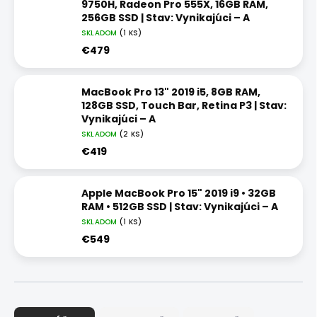
9750H, Radeon Pro 555X, 16GB RAM,
256GB SSD | Stav: Vynikajúci – A
SKLADOM
(1 KS)
€479
MacBook Pro 13" 2019 i5, 8GB RAM,
128GB SSD, Touch Bar, Retina P3 | Stav:
Vynikajúci – A
SKLADOM
(2 KS)
€419
Apple MacBook Pro 15" 2019 i9 • 32GB
RAM • 512GB SSD | Stav: Vynikajúci – A
SKLADOM
(1 KS)
€549
R