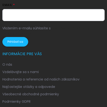
EMAIL
Vložením e-mailu súhlasíte s
podmienkami ochrany
osobných údajov
Prihlásiť sa
INFORMÁCIE PRE VÁS
O nás
Vzdelávajte sa s nami
Hodnotenia a referencie od našich zákazníkov
Najčastejšie otázky a odpovede
Všeobecné obchodné podmienky
Podmienky GDPR