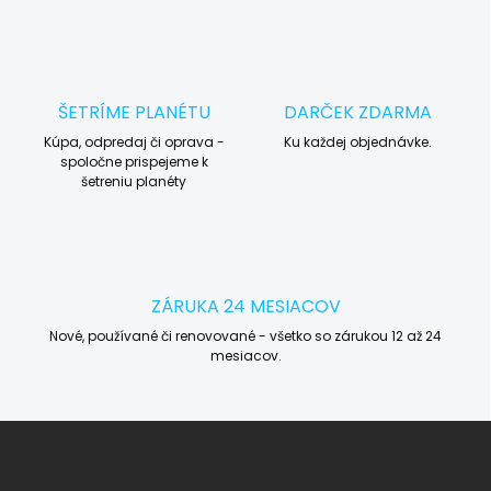
ŠETRÍME PLANÉTU
DARČEK ZDARMA
Kúpa, odpredaj či oprava -
Ku každej objednávke.
spoločne prispejeme k
šetreniu planéty
ZÁRUKA 24 MESIACOV
Nové, používané či renovované - všetko so zárukou 12 až 24
mesiacov.
Z
á
p