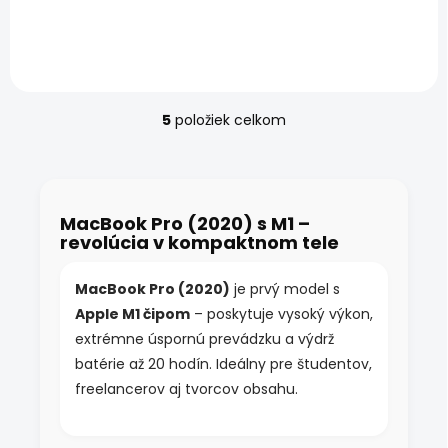
Certifikovaný Apple
MacBook Pro M1 Max 32GB
RAM – Intel Core, 13,3"
displej, 32GB úložisko,
hliníkové...
5
položiek celkom
O
v
l
á
d
MacBook Pro (2020) s M1 –
a
revolúcia v kompaktnom tele
c
i
e
MacBook Pro (2020)
je prvý model s
p
Apple M1 čipom
– poskytuje vysoký výkon,
r
v
extrémne úspornú prevádzku a výdrž
k
batérie až 20 hodín. Ideálny pre študentov,
y
freelancerov aj tvorcov obsahu.
v
ý
p