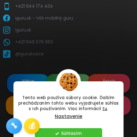
+421 944 174 434
iguru.sk - Váš mobilný guru
iguru.sk
+421 949 376 962
@igurukosice
Výkup
Renovované
Servis
elektroniky
Apple's
elektroniky
Tento web používa súbory cookie. Ďalším
prechádzaním tohto webu vyjadrujete súhlas
Renovované
Doplnkové
Online
Samsung's
Príslušenstvo
Reklamácia
s ich používaním. Viac informácií
tu
.
Nastavenie
🔧
💰
Copyright 2026
iguru.sk
. Všetky práva vyhradené.
Súhlasím