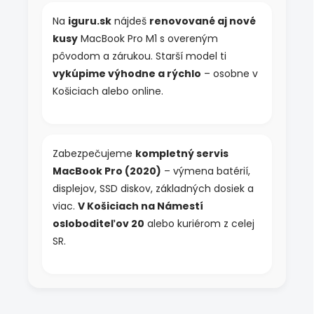
i
s
Na
iguru.sk
nájdeš
renovované aj nové
u
kusy
MacBook Pro M1 s overeným
pôvodom a zárukou. Starší model ti
vykúpime výhodne a rýchlo
– osobne v
Košiciach alebo online.
Zabezpečujeme
kompletný servis
MacBook Pro (2020)
– výmena batérií,
displejov, SSD diskov, základných dosiek a
viac.
V Košiciach na Námestí
osloboditeľov 20
alebo kuriérom z celej
SR.