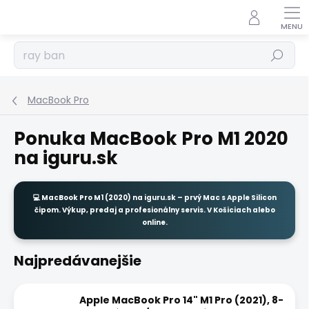
Prejsť
na
obsah
Hľadať
MacBook Pro
Ponuka MacBook Pro M1 2020
na iguru.sk
💻
MacBook Pro M1 (2020)
na
iguru.sk
– prvý Mac s Apple Silicon
čipom. Výkup, predaj a profesionálny servis. V Košiciach alebo
online.
Najpredávanejšie
Apple MacBook Pro 14" M1 Pro (2021), 8-