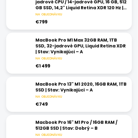
jadrové CPU / 14-jadrové GPU, 16 GB, 512
GB SSD, 14,2" Liquid Retina XDR 120 Hz |
Stav: Vynikajúci – A
NA OBJEDNÁVKU
€799
MacBook Pro M1 Max 32GB RAM, 1TB
SSD, 32-jadrové GPU, Liquid Retina XDR
| Stav: Vynikajúci – A
NA OBJEDNÁVKU
€1 499
MacBook Pro 13" M1 2020, 16GB RAM, 1TB
SSD | Stav: Vynikajúci – A
NA OBJEDNÁVKU
€749
Macbook Pro 16" M1 Pro / 16GB RAM /
512GB SSD | Stav: Dobrý – B
NA OBJEDNÁVKU