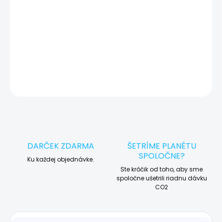
🛠️ Pre objednávku servisu na diaľku pridajte tento produkt do
košíka a dokončite objednávku. Následne vás obratom
kontaktujeme ohľadom vyzdvihnutia vášho zariadenia.
DETAILNÉ INFORMÁCIE
OPÝTAŤ SA
STRÁŽIŤ
DARČEK ZDARMA
ŠETRÍME PLANÉTU
SPOLOČNE?
Ku každej objednávke.
Ste krôčik od toho, aby sme
spoločne ušetrili riadnu dávku
CO2