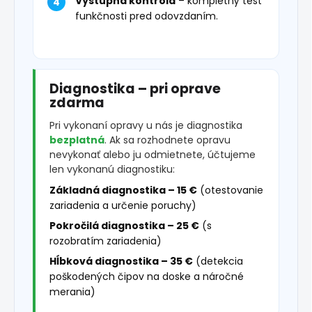
Výstupná kontrola
– kompletný test
funkčnosti pred odovzdaním.
Diagnostika – pri oprave
zdarma
Pri vykonaní opravy u nás je diagnostika
bezplatná
. Ak sa rozhodnete opravu
nevykonať alebo ju odmietnete, účtujeme
len vykonanú diagnostiku:
Základná diagnostika – 15 €
(otestovanie
zariadenia a určenie poruchy)
Pokročilá diagnostika – 25 €
(s
rozobratím zariadenia)
Hĺbková diagnostika – 35 €
(detekcia
poškodených čipov na doske a náročné
merania)