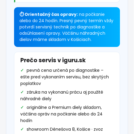
⏱ Orientačný čas opravy:
na počkanie
alebo do 24 hodín. Presný pevný termín vždy
potvrdí servisný technik po diagnostike a
odsúhlasení opravy. Väčšinu náhradných
dielov máme skladom v Košiciach.
Prečo servis v iguru.sk
pevná cena určená po diagnostike –
ešte pred vykonaním servisu, bez skrytých
poplatkov
záruka na vykonanú prácu aj použité
náhradné diely
originálne a Premium diely skladom,
väčšina opráv na počkanie alebo do 24
hodín
showroom Dénešova 8, Košice · zvoz