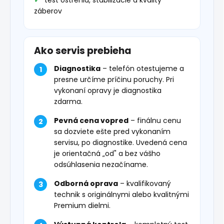
test ostrenia, stabilizácie a kvality
záberov
Ako servis prebieha
Diagnostika
– telefón otestujeme a
presne určíme príčinu poruchy. Pri
vykonaní opravy je diagnostika
zdarma.
Pevná cena vopred
– finálnu cenu
sa dozviete ešte pred vykonaním
servisu, po diagnostike. Uvedená cena
je orientačná „od" a bez vášho
odsúhlasenia nezačíname.
Odborná oprava
– kvalifikovaný
technik s originálnymi alebo kvalitnými
Premium dielmi.