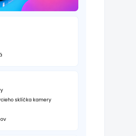
á
ky
cieho sklíčka kamery
rov