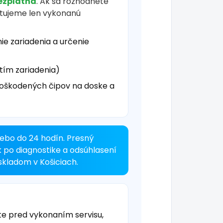
ezplatná
. Ak sa rozhodnete
čtujeme len vykonanú
ie zariadenia a určenie
tím zariadenia)
oškodených čipov na doske a
ebo do 24 hodín. Presný
k po diagnostike a odsúhlasení
kladom v Košiciach.
te pred vykonaním servisu,