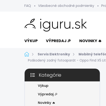
Prejsť
FAQ
Všeobecné obchodné podmienky
Pr
na
obsah
VÝKUP
VÝPREDAJ 🎉
NOVINKY 🔥
Domov
Servis Elektroniky
Mobilný telefó
Poškodený zadný fotoaparát - Oppo Find X5 Li
B
Kategórie
o
Preskočiť
č
kategórie
n
Výkup
ý
Výpredaj 🎉
p
a
Novinky 🔥