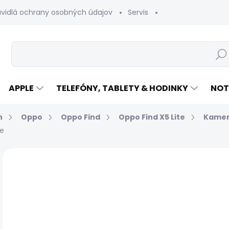
avidlá ochrany osobných údajov
Servis
Vrátenie tovaru
Hľad
APPLE
TELEFÓNY, TABLETY & HODINKY
NOT
n
Oppo
Oppo Find
Oppo Find X5 Lite
Kamer
te
Neohodnotené
Podrobnosti hodnotenia
€
Jed
EXP
cen
MÔŽ