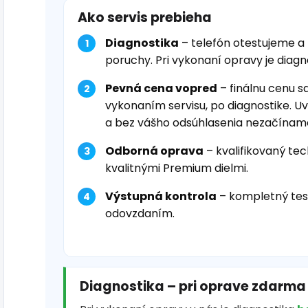
Ako servis prebieha
Diagnostika
– telefón otestujeme a
poruchy. Pri vykonaní opravy je diag
Pevná cena vopred
– finálnu cenu s
vykonaním servisu, po diagnostike. U
a bez vášho odsúhlasenia nezačínam
Odborná oprava
– kvalifikovaný tec
kvalitnými Premium dielmi.
Výstupná kontrola
– kompletný tes
odovzdaním.
Diagnostika – pri oprave zdarma