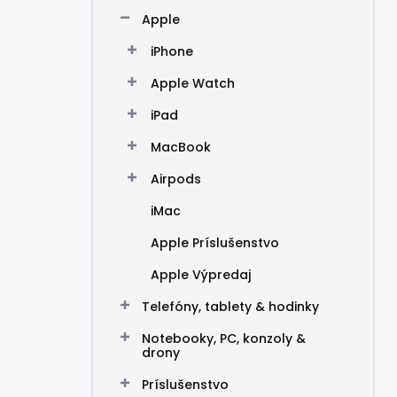
n
Apple
e
l
iPhone
Apple Watch
iPad
MacBook
Airpods
iMac
Apple Príslušenstvo
Apple Výpredaj
Telefóny, tablety & hodinky
Notebooky, PC, konzoly &
drony
Príslušenstvo