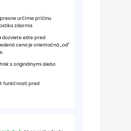
 presne určíme príčinu
nostika zdarma.
a dozviete ešte pred
vedená cena je orientačná „od"
e.
hnik s originálnymi alebo
t funkčnosti pred