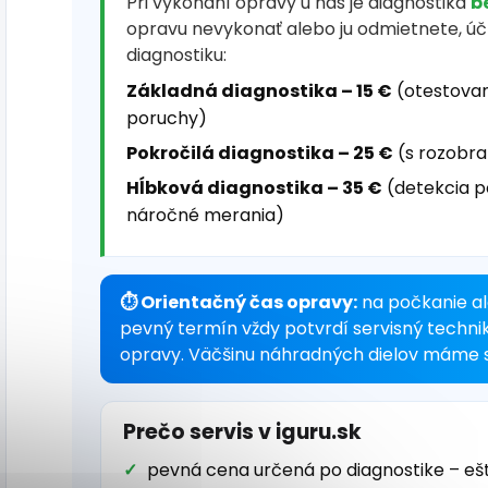
Pri vykonaní opravy u nás je diagnostika
b
opravu nevykonať alebo ju odmietnete, ú
diagnostiku:
Základná diagnostika – 15 €
(otestovan
poruchy)
Pokročilá diagnostika – 25 €
(s rozobra
Hĺbková diagnostika – 35 €
(detekcia p
náročné merania)
⏱ Orientačný čas opravy:
na počkanie al
pevný termín vždy potvrdí servisný techni
opravy. Väčšinu náhradných dielov máme s
Prečo servis v iguru.sk
pevná cena určená po diagnostike – eš