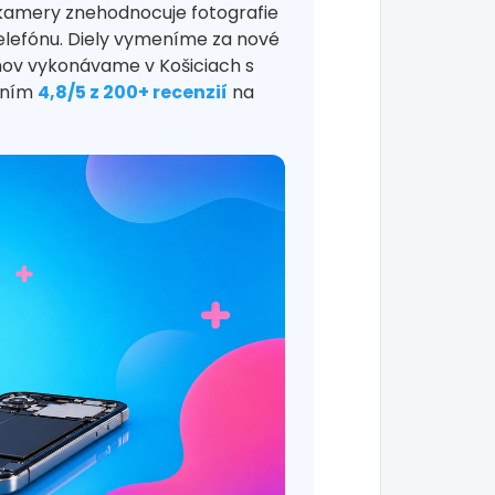
kamery znehodnocuje fotografie
elefónu. Diely vymeníme za nové
ónov vykonávame v Košiciach s
tením
4,8/5 z 200+ recenzií
na