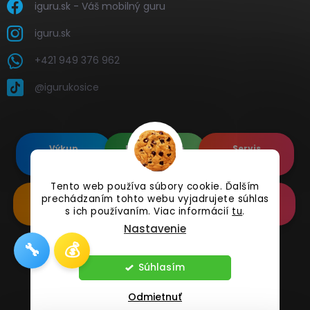
iguru.sk - Váš mobilný guru
iguru.sk
+421 949 376 962
@igurukosice
Výkup
Renovované
Servis
elektroniky
Apple's
elektroniky
Tento web používa súbory cookie. Ďalším
prechádzaním tohto webu vyjadrujete súhlas
Renovované
Doplnkové
Online
Samsung's
Príslušenstvo
Reklamácia
s ich používaním. Viac informácií
tu
.
Nastavenie
🔧
💰
Copyright 2026
iguru.sk
. Všetky práva vyhradené.
Súhlasím
Odmietnuť
Vytvoril Shoptet