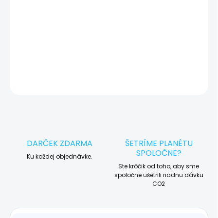
🛠️ Pre objednávku servisu na diaľku pridajte tento produkt do
košíka a dokončite objednávku. Následne vás obratom
kontaktujeme ohľadom vyzdvihnutia vášho zariadenia.
DETAILNÉ INFORMÁCIE
OPÝTAŤ SA
STRÁŽIŤ
DARČEK ZDARMA
ŠETRÍME PLANÉTU
SPOLOČNE?
Ku každej objednávke.
Ste krôčik od toho, aby sme
spoločne ušetrili riadnu dávku
CO2