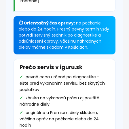
merania)
⏱ Orientačný čas opravy:
na počkanie
alebo do 24 hodín. Presný pevný termín vždy
potvrdí servisný technik po diagnostike a
odsúhlasení opravy. Väčšinu náhradných
dielov máme skladom v Košiciach.
Prečo servis v iguru.sk
pevná cena určená po diagnostike –
ešte pred vykonaním servisu, bez skrytých
poplatkov
záruka na vykonanú prácu aj použité
náhradné diely
originálne a Premium diely skladom,
väčšina opráv na počkanie alebo do 24
hodín