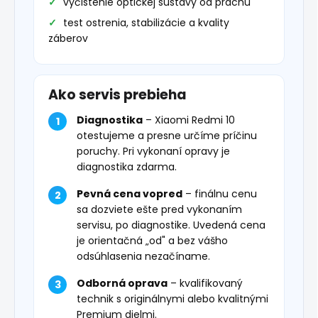
vyčistenie optickej sústavy od prachu
test ostrenia, stabilizácie a kvality
záberov
Ako servis prebieha
Diagnostika
– Xiaomi Redmi 10
otestujeme a presne určíme príčinu
poruchy. Pri vykonaní opravy je
diagnostika zdarma.
Pevná cena vopred
– finálnu cenu
sa dozviete ešte pred vykonaním
servisu, po diagnostike. Uvedená cena
je orientačná „od" a bez vášho
odsúhlasenia nezačíname.
Odborná oprava
– kvalifikovaný
technik s originálnymi alebo kvalitnými
Premium dielmi.