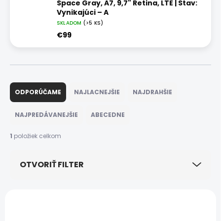
Space Gray, A7, 9,7" Retina, LTE | Stav:
Vynikajúci – A
SKLADOM
(>5 KS)
€99
R
a
ODPORÚČAME
NAJLACNEJŠIE
NAJDRAHŠIE
d
e
NAJPREDÁVANEJŠIE
ABECEDNE
n
i
1
položiek celkom
e
p
OTVORIŤ FILTER
r
o
d
V
u
ý
NOVINKA
k
p
AKCIA
t