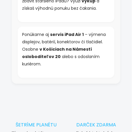
zbaviť staršieho iPadu? Využi
výkup
a
získaš výhodnú ponuku bez čakania.
Ponúkame aj
servis iPad Air 1
– výmena
displejov, batérií, konektorov či tlačidiel.
Osobne
v Košiciach na Námestí
osloboditeľov 20
alebo s odoslaním
kuriérom.
ŠETRÍME PLANÉTU
DARČEK ZDARMA