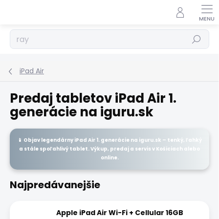
Prejsť
na
obsah
Hľadať
iPad Air
Predaj tabletov iPad Air 1.
generácie na iguru.sk
📱 Objav legendárny
iPad Air 1. generácie
na
iguru.sk
– tenký, ľahký
a stále spoľahlivý tablet. Výkup, predaj a servis v Košiciach alebo
online.
Najpredávanejšie
Apple iPad Air Wi-Fi + Cellular 16GB