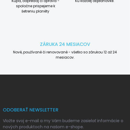
Kúpa, odpredaj či oprava -
Ku každej objednávke.
spoločne prispejeme k
šetreniu planéty
ZÁRUKA 24 MESIACOV
Nové, používané či renovované - všetko so zárukou 12 až 24
mesiacov.
Z
á
p
ä
t
i
ODOBERAŤ NEWSLETTER
e
Vložte svoj e-mail a my Vám budeme zasielať informácie o
nových produktoch na našom e-shope.