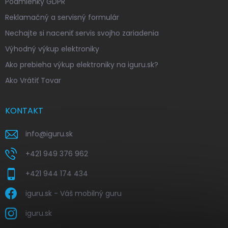
Podmienky GDPR
Reklamačný a servisný formulár
Nechajte si naceniť servis svojho zariadenia
Výhodný výkup elektroniky
Ako prebieha výkup elektroniky na iguru.sk?
Ako Vrátiť Tovar
KONTAKT
info
@
iguru.sk
+421 949 376 962
+421 944 174 434
iguru.sk - Váš mobilný guru
iguru.sk