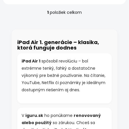
1
položiek celkom
O
v
l
á
d
iPad Air 1. generácie – klasika,
a
ktorá funguje dodnes
c
i
e
iPad Air 1
spôsobil revolúciu – bol
p
extrémne tenký, ľahký a dostatočne
r
v
výkonný pre bežné používanie. Na čítanie,
k
YouTube, Netflix či poznámky je ideálnym
y
dostupným riešením aj dnes.
v
ý
p
i
s
V
iguru.sk
ho ponúkame
renovovaný
u
alebo použitý
so zárukou. Chceš sa