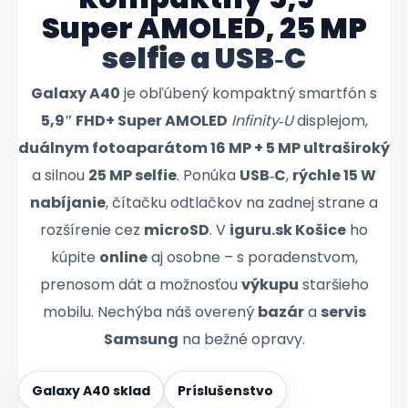
Super AMOLED, 25 MP
selfie a USB‑C
Galaxy A40
je obľúbený kompaktný smartfón s
5,9″ FHD+ Super AMOLED
Infinity‑U
displejom,
duálnym fotoaparátom 16 MP + 5 MP ultraširoký
a silnou
25 MP selfie
. Ponúka
USB‑C
,
rýchle 15 W
nabíjanie
, čítačku odtlačkov na zadnej strane a
rozšírenie cez
microSD
. V
iguru.sk Košice
ho
kúpite
online
aj osobne – s poradenstvom,
prenosom dát a možnosťou
výkupu
staršieho
mobilu. Nechýba náš overený
bazár
a
servis
Samsung
na bežné opravy.
Galaxy A40 sklad
Príslušenstvo