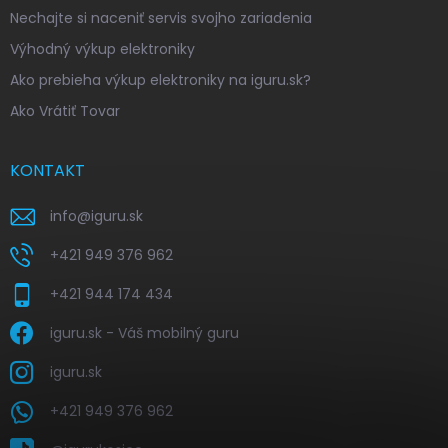
Nechajte si naceniť servis svojho zariadenia
Výhodný výkup elektroniky
Ako prebieha výkup elektroniky na iguru.sk?
Ako Vrátiť Tovar
KONTAKT
info
@
iguru.sk
+421 949 376 962
+421 944 174 434
iguru.sk - Váš mobilný guru
iguru.sk
+421 949 376 962