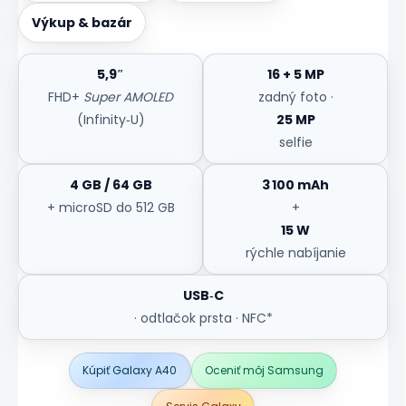
Výkup & bazár
5,9″
16 + 5 MP
FHD+
Super AMOLED
zadný foto ·
(Infinity‑U)
25 MP
selfie
4 GB / 64 GB
3 100 mAh
+ microSD do 512 GB
+
15 W
rýchle nabíjanie
USB‑C
· odtlačok prsta · NFC*
Kúpiť Galaxy A40
Oceniť môj Samsung