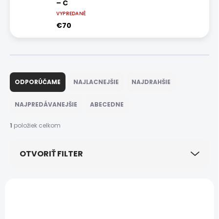
– C
VYPREDANÉ
€70
R
a
ODPORÚČAME
NAJLACNEJŠIE
NAJDRAHŠIE
d
e
NAJPREDÁVANEJŠIE
ABECEDNE
n
i
1
položiek celkom
e
p
OTVORIŤ FILTER
r
o
d
V
u
ý
DOPRAVA ZADARMO
k
p
t
i