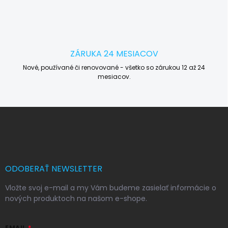
ZÁRUKA 24 MESIACOV
Nové, používané či renovované - všetko so zárukou 12 až 24
mesiacov.
Z
á
p
ä
t
i
ODOBERAŤ NEWSLETTER
e
Vložte svoj e-mail a my Vám budeme zasielať informácie o
nových produktoch na našom e-shope.
EMAIL