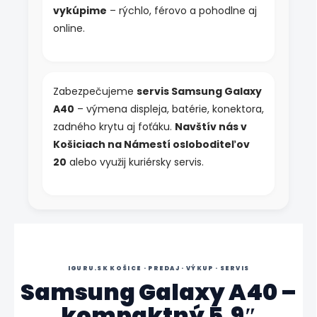
vykúpime
– rýchlo, férovo a pohodlne aj
online.
Zabezpečujeme
servis Samsung Galaxy
A40
– výmena displeja, batérie, konektora,
zadného krytu aj foťáku.
Navštív nás v
Košiciach na Námestí osloboditeľov
20
alebo využij kuriérsky servis.
IGURU.SK KOŠICE · PREDAJ · VÝKUP · SERVIS
Samsung Galaxy A40 –
kompaktný 5,9″