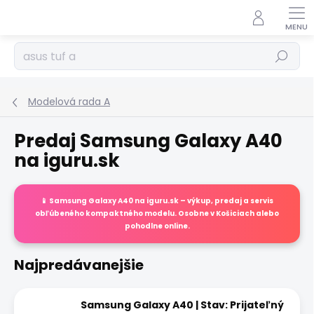
Prejsť
na
obsah
Hľadať
Modelová rada A
Predaj Samsung Galaxy A40
na iguru.sk
📱
Samsung Galaxy A40
na
iguru.sk
– výkup, predaj a servis
obľúbeného kompaktného modelu. Osobne v Košiciach alebo
pohodlne online.
Najpredávanejšie
Samsung Galaxy A40 | Stav: Prijateľný