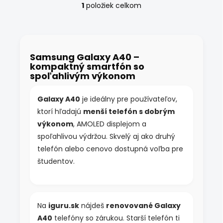
1
položiek celkom
O
v
l
á
d
Samsung Galaxy A40 –
a
kompaktný smartfón so
c
spoľahlivým výkonom
i
e
p
Galaxy A40
je ideálny pre používateľov,
r
ktorí hľadajú
menší telefón s dobrým
v
k
výkonom
, AMOLED displejom a
y
spoľahlivou výdržou. Skvelý aj ako druhý
v
telefón alebo cenovo dostupná voľba pre
ý
p
študentov.
i
s
u
Na
iguru.sk
nájdeš
renovované Galaxy
A40
telefóny so zárukou. Starší telefón ti