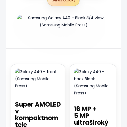
Servis Galaxy
Super AMOLED
16 MP +
v
5 MP
kompaktnom
ultraširoký
tele