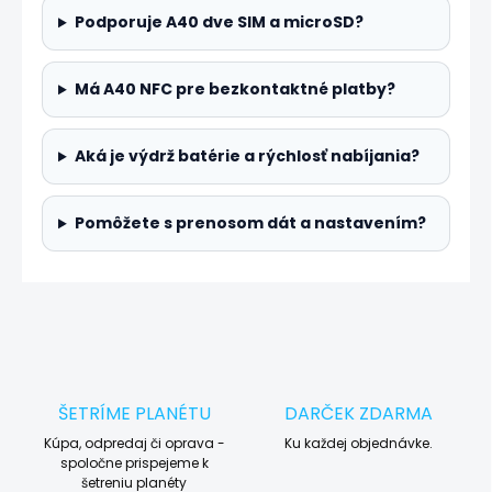
Podporuje A40 dve SIM a microSD?
Má A40 NFC pre bezkontaktné platby?
Aká je výdrž batérie a rýchlosť nabíjania?
Pomôžete s prenosom dát a nastavením?
ŠETRÍME PLANÉTU
DARČEK ZDARMA
Kúpa, odpredaj či oprava -
Ku každej objednávke.
spoločne prispejeme k
šetreniu planéty