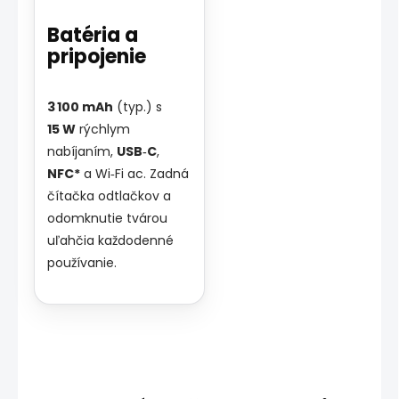
Batéria a
pripojenie
3 100 mAh
(typ.) s
15 W
rýchlym
nabíjaním,
USB‑C
,
NFC*
a Wi‑Fi ac. Zadná
čítačka odtlačkov a
odomknutie tvárou
uľahčia každodenné
používanie.