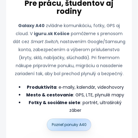
Pre prácu, študentov aj
rodiny
Galaxy A40
zvládne komunikáciu, fotky, GPS aj
cloud. V
iguru.sk Košice
pomôžeme s prenosom
dát cez
Smart Switch
, nastavením Google/Samsung
konta, zabezpečením a výberom príslušenstva
(kryty, sklá, nabíjačky, slúchadlá). Pri firemnom
nákupe pripravíme ponuku, migráciu a nasadenie
zariadení tak, aby bol prechod plynulý a bezpečný.
Produktivita
: e‑maily, kalendár, videohovory
Mesto & cestovanie
: GPS, LTE, plynulé mapy
Fotky & sociálne siete
: portrét, ultraširoký
záber
Pozrieť ponuky A40