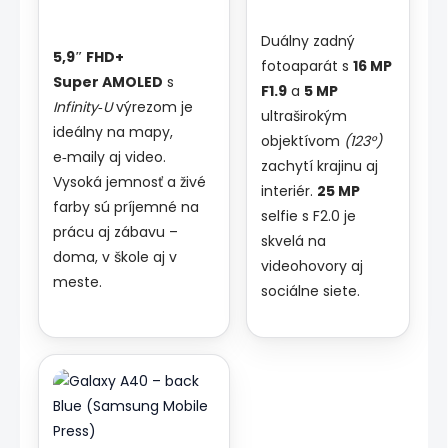
Duálny zadný
5,9″ FHD+
fotoaparát s
16 MP
Super AMOLED
s
F1.9
a
5 MP
Infinity‑U
výrezom je
ultraširokým
ideálny na mapy,
objektívom
(123°)
e‑maily aj video.
zachytí krajinu aj
Vysoká jemnosť a živé
interiér.
25 MP
farby sú príjemné na
selfie s F2.0 je
prácu aj zábavu –
skvelá na
doma, v škole aj v
videohovory aj
meste.
sociálne siete.