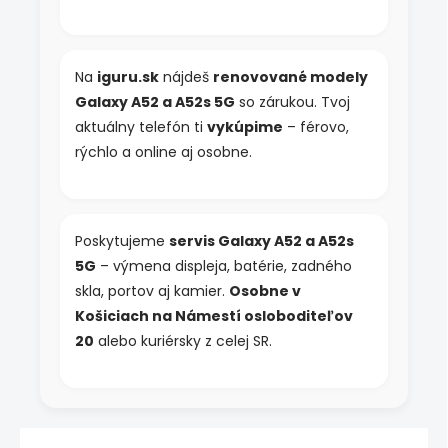
p
i
s
u
Na
iguru.sk
nájdeš
renovované modely
Galaxy A52 a A52s 5G
so zárukou. Tvoj
aktuálny telefón ti
vykúpime
– férovo,
rýchlo a online aj osobne.
Poskytujeme
servis Galaxy A52 a A52s
5G
– výmena displeja, batérie, zadného
skla, portov aj kamier.
Osobne v
Košiciach na Námestí osloboditeľov
20
alebo kuriérsky z celej SR.