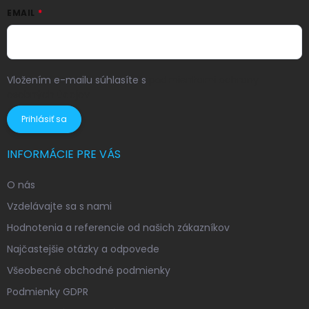
EMAIL
Vložením e-mailu súhlasíte s
podmienkami ochrany
osobných údajov
Prihlásiť sa
INFORMÁCIE PRE VÁS
O nás
Vzdelávajte sa s nami
Hodnotenia a referencie od našich zákazníkov
Najčastejšie otázky a odpovede
Všeobecné obchodné podmienky
Podmienky GDPR