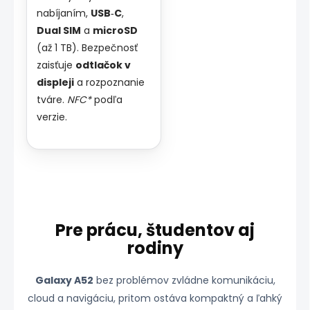
nabíjaním,
USB‑C
,
Dual SIM
a
microSD
(až 1 TB). Bezpečnosť
zaisťuje
odtlačok v
displeji
a rozpoznanie
tváre.
NFC*
podľa
verzie.
Pre prácu, študentov aj
rodiny
Galaxy A52
bez problémov zvládne komunikáciu,
cloud a navigáciu, pritom ostáva kompaktný a ľahký