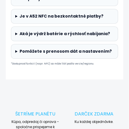
Je v A52 NFC na bezkontaktné platby?
Aká je výdrž batérie a rýchlosť nabíjania?
Pomôžete s prenosom dát a nastavením?
*Dostupnosť funkcií (napr. NFC) sa môže líšiť podľa verzie/regionu.
ŠETRÍME PLANÉTU
DARČEK ZDARMA
Kúpa, odpredaj či oprava -
Ku každej objednávke.
spoločne prispejeme k