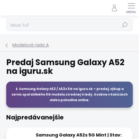
Prejsť
na
obsah
Hľadať
Modelová rada A
Predaj Samsung Galaxy A52
na iguru.sk
📱
Samsung Galaxy A52 / A52s 5G
na
iguru.sk
– predaj, výkup a
servis spoľahlivého 5G modelu strednej triedy. Osobne v Košiciach
alebo pohodlne online.
Najpredávanejšie
Samsung Galaxy A52s 5G Mint | Stav: