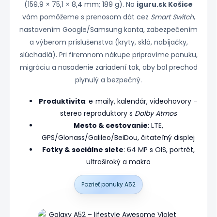
(159,9 × 75,1 × 8,4 mm; 189 g). Na
iguru.sk Košice
vám pomôžeme s prenosom dát cez
Smart Switch
,
nastavením Google/Samsung konta, zabezpečením
a výberom príslušenstva (kryty, sklá, nabíjačky,
slúchadlá). Pri firemnom nákupe pripravíme ponuku,
migráciu a nasadenie zariadení tak, aby bol prechod
plynulý a bezpečný.
Produktivita
: e‑maily, kalendár, videohovory –
stereo reproduktory s
Dolby Atmos
Mesto & cestovanie
: LTE,
GPS/Glonass/Galileo/BeiDou, čitateľný displej
Fotky & sociálne siete
: 64 MP s OIS, portrét,
ultraširoký a makro
Pozrieť ponuky A52