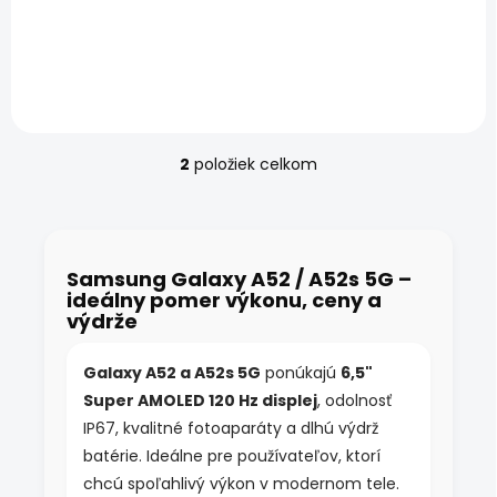
120 Hz Certifikovaný
12 mesiacov Certifikovaný
Samsung Galaxy A52s
Samsung Galaxy A52s
5G – Snapdragon 778G,
5G Mint – Snapdragon
6,5" Super AMOLED 120 Hz,
778G, 6,5" Super AMOLED
64 Mpx kamera s OIS a
120 Hz, 64 Mpx...
IP67. Osobné prevzatie...
2
položiek celkom
O
v
l
á
d
Samsung Galaxy A52 / A52s 5G –
a
ideálny pomer výkonu, ceny a
c
výdrže
i
e
p
Galaxy A52 a A52s 5G
ponúkajú
6,5"
r
Super AMOLED 120 Hz displej
, odolnosť
v
k
IP67, kvalitné fotoaparáty a dlhú výdrž
y
batérie. Ideálne pre používateľov, ktorí
v
chcú spoľahlivý výkon v modernom tele.
ý