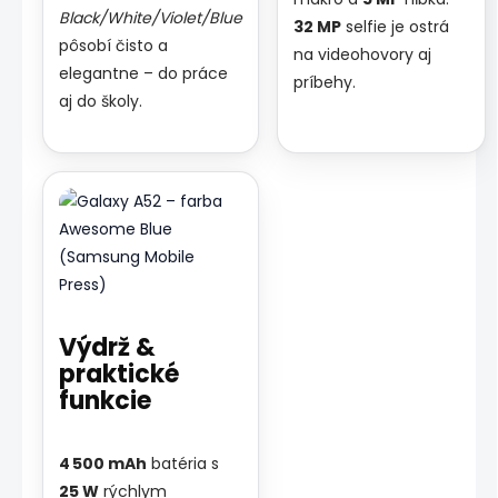
Black/White/Violet/Blue
32 MP
selfie je ostrá
pôsobí čisto a
na videohovory aj
elegantne – do práce
príbehy.
aj do školy.
Výdrž &
praktické
funkcie
4 500 mAh
batéria s
25 W
rýchlym