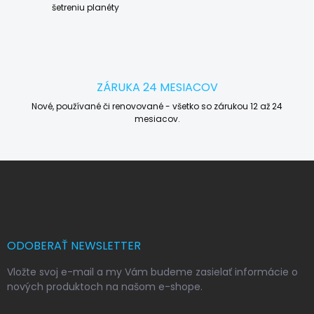
šetreniu planéty
ZÁRUKA 24 MESIACOV
Nové, používané či renovované - všetko so zárukou 12 až 24
mesiacov.
Z
á
p
ä
t
i
ODOBERAŤ NEWSLETTER
e
Vložte svoj e-mail a my Vám budeme zasielať informácie o
nových produktoch na našom e-shope.