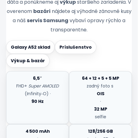
dáta a ponúkneme aj
výkup
staršieho zariadenia. V
overenom
bazári
nájdete aj výhodné zánovné kusy
a náš
servis Samsung
vybaví opravy rýchlo a
transparentne.
Galaxy A52 sklad
Príslušenstvo
Výkup & bazár
6,5″
64 + 12 + 5 + 5 MP
FHD+
Super AMOLED
zadný foto s
(Infinity‑O) ·
OIS
90 Hz
·
32 MP
selfie
4 500 mAh
128/256 GB