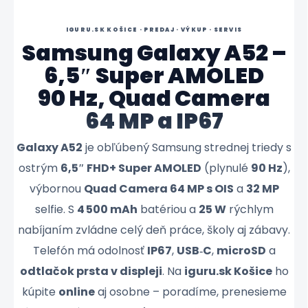
IGURU.SK KOŠICE · PREDAJ · VÝKUP · SERVIS
Samsung Galaxy A52 –
6,5″ Super AMOLED
90 Hz, Quad Camera
64 MP a IP67
Galaxy A52
je obľúbený Samsung strednej triedy s
ostrým
6,5″ FHD+ Super AMOLED
(plynulé
90 Hz
),
výbornou
Quad Camera 64 MP s OIS
a
32 MP
selfie. S
4 500 mAh
batériou a
25 W
rýchlym
nabíjaním zvládne celý deň práce, školy aj zábavy.
Telefón má odolnosť
IP67
,
USB‑C
,
microSD
a
odtlačok prsta v displeji
. Na
iguru.sk Košice
ho
kúpite
online
aj osobne – poradíme, prenesieme