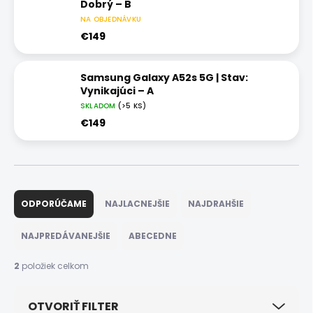
Dobrý – B
NA OBJEDNÁVKU
€149
Samsung Galaxy A52s 5G | Stav:
Vynikajúci – A
SKLADOM
(>5 KS)
€149
R
a
ODPORÚČAME
NAJLACNEJŠIE
NAJDRAHŠIE
d
e
NAJPREDÁVANEJŠIE
ABECEDNE
n
i
2
položiek celkom
e
p
OTVORIŤ FILTER
r