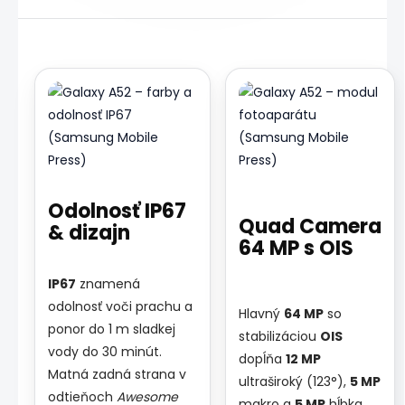
Odolnosť IP67
Quad Camera
& dizajn
64 MP s OIS
IP67
znamená
odolnosť voči prachu a
Hlavný
64 MP
so
ponor do 1 m sladkej
stabilizáciou
OIS
vody do 30 minút.
dopĺňa
12 MP
Matná zadná strana v
ultraširoký (123°),
5 MP
odtieňoch
Awesome
makro a
5 MP
hĺbka.