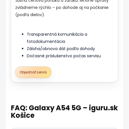
Jasná cenová ponuka a záruka. Mnohé opravy
zvládneme rýchlo – po dohode aj na počkanie
(podľa dielov).
Transparentná komunikácia a
fotodokumentácia
Záloha/obnova dát podľa dohody
Dočasné príslušenstvo počas servisu
Objednať servis
FAQ: Galaxy A54 5G – iguru.sk
Košice