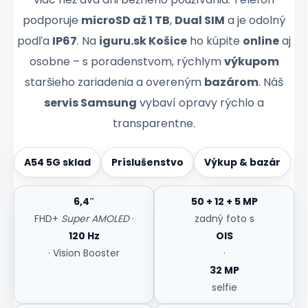
podporuje
microSD až 1 TB
,
Dual SIM
a je odolný
podľa
IP67
. Na
iguru.sk Košice
ho kúpite
online
aj
osobne – s poradenstvom, rýchlym
výkupom
staršieho zariadenia a overeným
bazárom
. Náš
servis Samsung
vybaví opravy rýchlo a
transparentne.
A54 5G sklad
Príslušenstvo
Výkup & bazár
6,4″
50 + 12 + 5 MP
FHD+
Super AMOLED
·
zadný foto s
120 Hz
OIS
· Vision Booster
·
32 MP
selfie