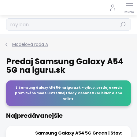
Prejsť
na
obsah
Hľadať
Modelová rada A
Predaj Samsung Galaxy A54
5G na iguru.sk
📱
Samsung Galaxy A54 5G
na
iguru.sk
– výkup, predaj a servis
prémiového modelu strednej triedy. Osobne v Košiciach alebo
online.
Najpredávanejšie
Samsung Galaxy A54 5G Green | Stav: