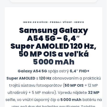
IGURU.SK KOŠICE · PREDAJ · VÝKUP · SERVIS
Samsung Galaxy
A54 5G – 6,4″
Super AMOLED 120 Hz,
50 MP OIS a veľká
5 000 mAh
Galaxy A54 5G
spája ostrý
6,4″ FHD+
Super AMOLED
s
120 Hz
obnovovaním a praktickú
trojitú sústavu fotoaparátov (
50 MP OIS
+ 12 MP
ultraširoký + 5 MP makro). Vpredu nájdete
32 MP
selfie, vo vnútri úsporný čip a
5 000 mAh
batériu na
viac než dva dni bežného používania. Telefón