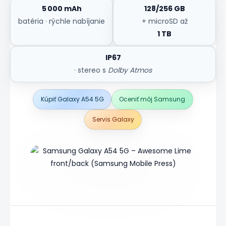
5 000 mAh
128/256 GB
batéria · rýchle nabíjanie
+ microSD až
1 TB
IP67
· stereo s
Dolby Atmos
Kúpiť Galaxy A54 5G
Oceniť môj Samsung
Servis Galaxy