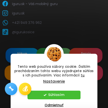
iguru.sk - Váš mobilný guru
iguru.sk
+421 949 376 962
@igurukosice
Výkup
Renovované
Servis
elektroniky
Apple's
elektroniky
Tento web používa súbory cookie. Ďalším
Renovované
Doplnkové
Online
prechádzaním tohto webu vyjadrujete súhlas
Samsung's
Príslušenstvo
Reklamácia
s ich používaním. Viac informácií
tu
.
Nastavenie
🔧
💰
Copyright 2026
iguru.sk
. Všetky práva vyhradené.
Súhlasím
Odmietnuť
Vytvoril Shoptet