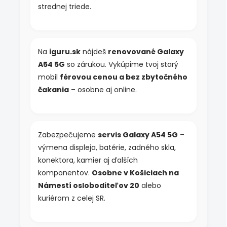
p
strednej triede.
i
s
u
Na
iguru.sk
nájdeš
renovované Galaxy
A54 5G
so zárukou. Vykúpime tvoj starý
mobil
férovou cenou a bez zbytočného
čakania
– osobne aj online.
Zabezpečujeme
servis Galaxy A54 5G
–
výmena displeja, batérie, zadného skla,
konektora, kamier aj ďalších
komponentov.
Osobne v Košiciach na
Námestí osloboditeľov 20
alebo
kuriérom z celej SR.