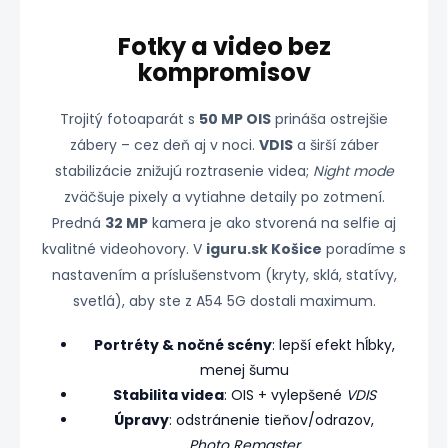
Fotky a video bez
kompromisov
Trojitý fotoaparát s
50 MP OIS
prináša ostrejšie
zábery – cez deň aj v noci.
VDIS
a širší záber
stabilizácie znižujú roztrasenie videa;
Night mode
zväčšuje pixely a vytiahne detaily po zotmení.
Predná
32 MP
kamera je ako stvorená na selfie aj
kvalitné videohovory. V
iguru.sk Košice
poradíme s
nastavením a príslušenstvom (kryty, sklá, statívy,
svetlá), aby ste z A54 5G dostali maximum.
Portréty & nočné scény
: lepší efekt hĺbky,
menej šumu
Stabilita videa
: OIS + vylepšené
VDIS
Úpravy
: odstránenie tieňov/odrazov,
Photo Remaster