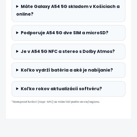
Máte Galaxy A54 5G skladom v Košiciach a
online?
Podporuje A54 5G dve SIM a microSD?
Je v A54 5G NFC a stereo s Dolby Atmos?
Koľko vydrží batéria a aké je nabíjanie?
Koľko rokov aktualizácií softvéru?
*Dostupnosť funkcií (napr. NFC) sa môže líšiť podľa verzie/regionu.