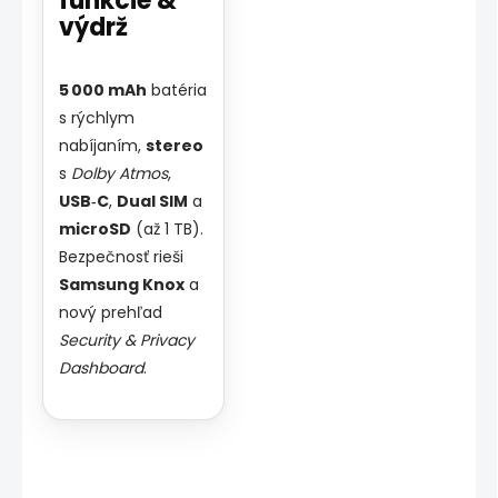
funkcie &
výdrž
5 000 mAh
batéria
s rýchlym
nabíjaním,
stereo
s
Dolby Atmos
,
USB‑C
,
Dual SIM
a
microSD
(až 1 TB).
Bezpečnosť rieši
Samsung Knox
a
nový prehľad
Security & Privacy
Dashboard
.