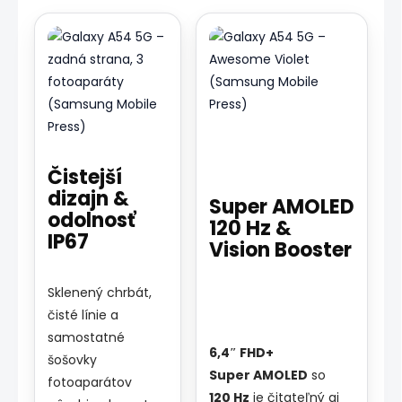
Čistejší
dizajn &
Super AMOLED
odolnosť
120 Hz &
IP67
Vision Booster
Sklenený chrbát,
čisté línie a
samostatné
6,4″ FHD+
šošovky
Super AMOLED
so
fotoaparátov
120 Hz
je čitateľný aj