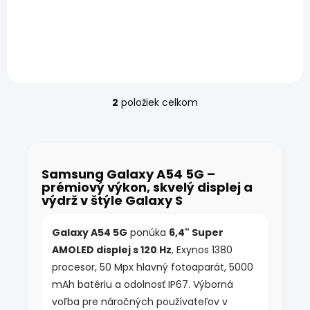
Certifikovaný Samsung
Samsung Galaxy A54 5G
Galaxy A54 5G – Exynos
Green – Exynos 1380, 6,4"
1380, 6,4" Super AMOLED
Super AMOLED 120 Hz, 50
120 Hz, 50 Mpx kamera s
Mpx kamera s OIS a IP67.
OIS a IP67. Osobné
Osobné...
prevzatie v...
2
položiek celkom
O
v
l
á
d
Samsung Galaxy A54 5G –
a
prémiový výkon, skvelý displej a
c
výdrž v štýle Galaxy S
i
e
p
Galaxy A54 5G
ponúka
6,4" Super
r
AMOLED displej s 120 Hz
, Exynos 1380
v
k
procesor, 50 Mpx hlavný fotoaparát, 5000
y
mAh batériu a odolnosť IP67. Výborná
v
voľba pre náročných používateľov v
ý