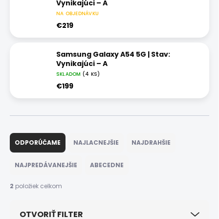
Vynikajúci – A
NA OBJEDNÁVKU
€219
Samsung Galaxy A54 5G | Stav:
Vynikajúci – A
SKLADOM
(4 KS)
€199
R
a
ODPORÚČAME
NAJLACNEJŠIE
NAJDRAHŠIE
d
e
NAJPREDÁVANEJŠIE
ABECEDNE
n
i
2
položiek celkom
e
p
OTVORIŤ FILTER
r