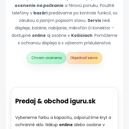
ocenenie na počkanie
a férovú ponuku. Použité
telefóny v
bazári
predávame po kontrole funkcií, so
zárukou a jasným popisom stavu.
Servis
rieši
displeje, batérie, nabíjanie, mikrofón či konektor –
dostupné
online
aj osobne v
Košiciach
. Pomôžeme
s ochranou displeja a s výberom príslušenstva.
Chcem ocenenie
Objednať servis
Predaj & obchod iguru.sk
Vyberieme farbu a kapacitu, odporučíme kryt a
ochranné sklo. Nákup
online
alebo osobne v