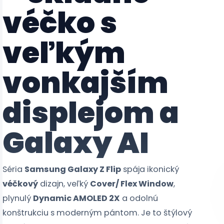
véčko s
veľkým
vonkajším
displejom a
Galaxy AI
Séria
Samsung Galaxy Z Flip
spája ikonický
véčkový
dizajn, veľký
Cover/ Flex Window
,
plynulý
Dynamic AMOLED 2X
a odolnú
konštrukciu s moderným pántom. Je to štýlový