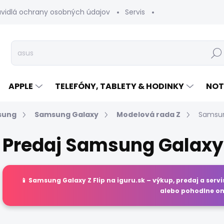
avidlá ochrany osobných údajov
Servis
Vrátenie tovaru
Hľad
APPLE
TELEFÓNY, TABLETY & HODINKY
NOT
sung
Samsung Galaxy
Modelová rada Z
Samsun
Predaj Samsung Galaxy Z
📱
Samsung Galaxy Z Flip
na
iguru.sk
– výkup, predaj a serv
alebo pohodlne on