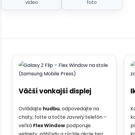
video
foto
Väčší vonkajší displej
I
Ovládajte
hudbu
, odpovedajte na
K
chaty, fotte a točte
zavretý
telefón –
k
veľká
Flex Window
podporuje
p
widgety, náhľady a rýchle akcie bez
k