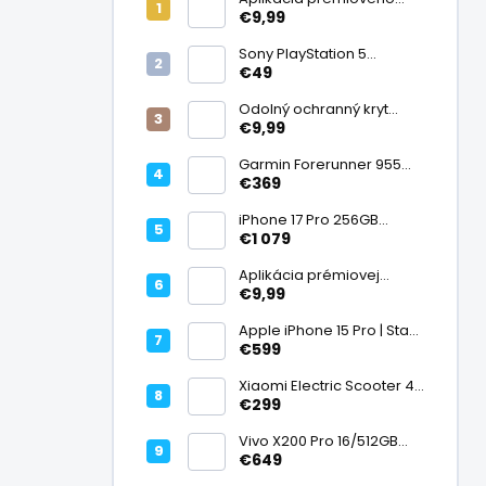
ochranného skla na
€9,99
displej
Sony PlayStation 5
DualSense bezdrôtový
€49
ovládač, White | Stav:
Vynikajúci – A
Odolný ochranný kryt
transparentný
€9,99
Garmin Forerunner 955
Black, multisport GPS
€369
hodinky, mapy, AMOLED,
batéria 15 dní, ECG,
iPhone 17 Pro 256GB
ClimbPro
Cosmic Orange | Stav:
€1 079
Ako nový – A+
Aplikácia prémiovej
tvrdenej fólie na displej
€9,99
Apple iPhone 15 Pro | Stav:
Vynikajúci – A
€599
Xiaomi Electric Scooter 4
Lite (2. generácia), motor
€299
300 W, dojazd 25 km, 25
km/h, kolesá 10", 16,2 kg |
Vivo X200 Pro 16/512GB
Stav: Nový – A++
Titanium Dual SIM,
€649
Dimensity 9400, ZEISS 200