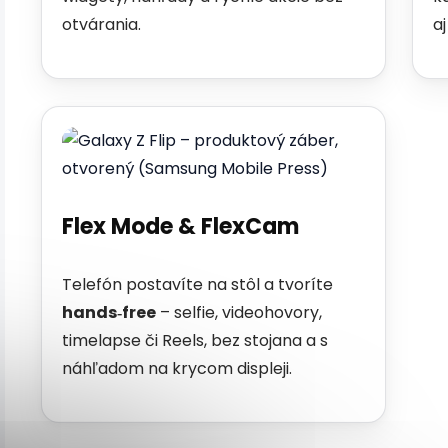
otvárania.
a
Flex Mode & FlexCam
Telefón postavíte na stôl a tvoríte
hands‑free
– selfie, videohovory,
timelapse či Reels, bez stojana a s
náhľadom na krycom displeji.