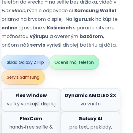
telefón do vrecka – na selfie bez držiaka, videá v
Flex Mode
, rýchle odpovede či
Samsung Wallet
priamo na krycom displeji. Na
iguru.sk
ho kúpite
online
aj osobne v
Košiciach
s poradenstvom,
možnosťou
výkupu
a overeným
bazárom
,
pričom náš
servis
vyrieši displej, batériu aj dáta.
Sklad Galaxy Z Flip
Oceniť môj telefón
Servis Samsung
Flex Window
Dynamic AMOLED 2X
veľký vonkajší displej
vo vnútri
FlexCam
Galaxy AI
hands‑free selfie &
pre text, preklady,