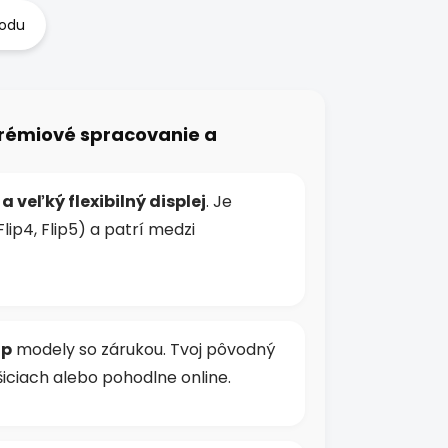
hodu
 prémiové spracovanie a
veľký flexibilný displej
. Je
lip4, Flip5) a patrí medzi
ip
modely so zárukou. Tvoj pôvodný
iciach alebo pohodlne online.