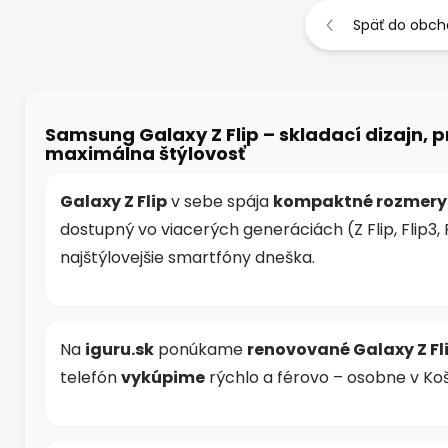
Späť do obc
Samsung Galaxy Z Flip – skladací dizajn,
maximálna štýlovosť
Galaxy Z Flip
v sebe spája
kompaktné rozmery a 
dostupný vo viacerých generáciách (Z Flip, Flip3, F
najštýlovejšie smartfóny dneška.
Na
iguru.sk
ponúkame
renovované Galaxy Z Fl
telefón
vykúpime
rýchlo a férovo – osobne v Koš