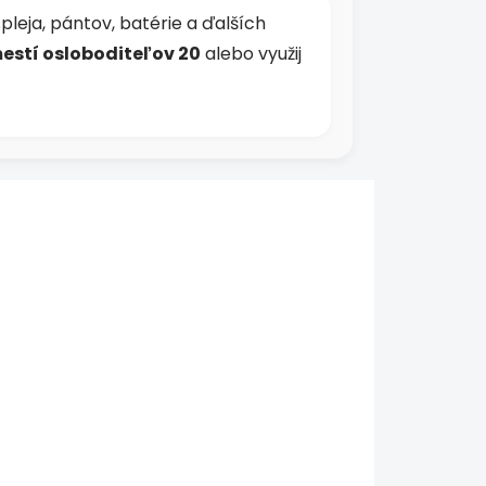
leja, pántov, batérie a ďalších
estí osloboditeľov 20
alebo využij