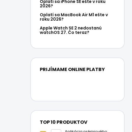
e
Oplatí sa iPhone SE ešte v roku
2026?
l
Oplatí sa MacBook Air M1 ešte v
roku 2026?
Apple Watch SE 2 nedostanú
watchOS 27. Čo teraz?
PRIJÍMAME ONLINE PLATBY
TOP 10 PRODUKTOV
Aplikácia prémiového