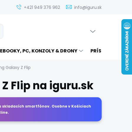
Zistenie ceny servisu elektroniky na iguru.sk
Kontakt
Ak
+421 949 376 962
info@iguru.sk
PRÁZDNY KOŠÍK
ať
NÁKUPNÝ
KOŠÍK
EBOOKY, PC, KONZOLY & DRONY
PRÍSLUŠENSTVO
g Galaxy Z Flip
 Flip na iguru.sk
is skladacích smartfónov. Osobne v Košiciach
line.