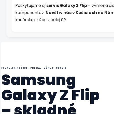
Poskytujeme aj
servis Galaxy Z Flip
– výmena disp
komponentov.
Navštív nás v Košiciach na Nám
kuriérsku službu z celej SR.
IGURU.SK KOŠICE · PREDAJ · VÝKUP · SERVIS
Samsung
Galaxy Z Flip
– skladné