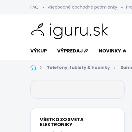
Prejsť
FAQ
Všeobecné obchodné podmienky
Pr
na
obsah
VÝKUP
VÝPREDAJ 🎉
NOVINKY 🔥
Domov
Telefóny, tablety & hodinky
Sam
B
o
č
n
ý
p
VŠETKO ZO SVETA
a
ELEKTRONIKY
n