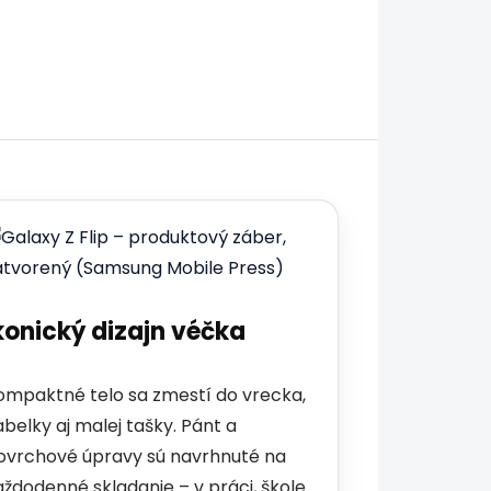
konický dizajn véčka
ompaktné telo sa zmestí do vrecka,
abelky aj malej tašky. Pánt a
ovrchové úpravy sú navrhnuté na
aždodenné skladanie – v práci, škole