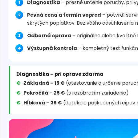
Diagnostika
– presné určenie poruchy, pri 
Pevná cena a termín vopred
– potvrdí servi
skrytých poplatkov. Bez vášho odsúhlasenia 
Odborná oprava
– originálne alebo kvalitné
Výstupná kontrola
– kompletný test funkčn
Diagnostika – pri oprave zdarma
Základná – 15 €
(otestovanie a určenie poruc
Pokročilá – 25 €
(s rozobratím zariadenia)
Hĺbková – 35 €
(detekcia poškodených čipov 