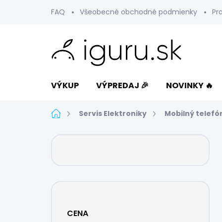
Prejsť
FAQ
Všeobecné obchodné podmienky
Pr
na
obsah
VÝKUP
VÝPREDAJ 🎉
NOVINKY 🔥
Domov
Servis Elektroniky
Mobilný telefó
B
o
č
n
ý
p
a
CENA
n