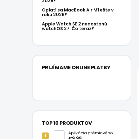
2026?
Oplatí sa MacBook Air M1 ešte v
roku 2026?
Apple Watch SE 2 nedostanú
watchOS 27. Čo teraz?
PRIJÍMAME ONLINE PLATBY
TOP 10 PRODUKTOV
Aplikácia prémiového
ochranného skla na
€9,99