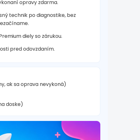
vykonaní opravy zdarma.
sný technik po diagnostike, bez
nezačíname.
 Premium diely so zárukou.
osti pred odovzdaním.
hy, ak sa oprava nevykoná)
na doske)