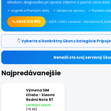
skladom, diagnostika pri oprave zdarma a pevná cena ešte 
✓
originál a Premium diely ·
✓
záruka na opravu ·
✓
Packeta zda
📞 0949 376 962
⭐ 4,8/5 z 200+ recenzií · Dénešova 8, Koš
👇
Vyberte si konkrétny úkon z kategórie Pripoje
Nenašli ste svoj servisný úko
Najpredávanejšie
Výmena SIM
čítača - Xiaomi
Redmi Note 8T
EXPRESNÝ SERVIS
(>5 KS)