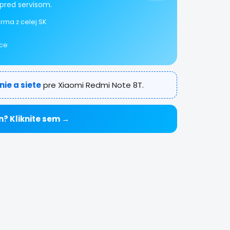
pred servisom.
rma z celej SK
ice
nie a siete
pre Xiaomi Redmi Note 8T.
n? Kliknite sem →