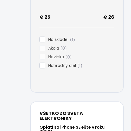
e
l
€
25
€
26
Na sklade
1
Akcia
0
Novinka
0
Náhradný diel
1
VŠETKO ZO SVETA
ELEKTRONIKY
Oplatí sa iPhone SE ešte v roku