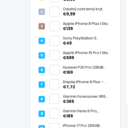
displej
Odolný ochranný kryt
transparentný
€9,99
Apple iPhone 8 Plus | Stav:
Vynikajúci – A
€139
Sony PlayStation 5
DualSense bezdrôtový
€49
ovládač, White | Stav:
Vynikajúci – A
Apple iPhone 15 Pro | Stav:
Vynikajúci – A
€599
Huawei P30 Pro 128GB
Black, Kirin 980, Leica 40
€169
Mpx + 5× optický zoom,
6,47" OLED, IP68 | Stav:
Displej iPhone 8 Plus –
Vynikajúci – A
PREMIUM (lcd)
€7,72
Garmin Forerunner 955
Black, multisport GPS
€369
hodinky, mapy, AMOLED,
batéria 15 dní, ECG,
Garmin Fenix 6 Pro,
ClimbPro
multisport GPS hodinky s
€189
mapami, Pulse Ox, hudba,
batéria až 14 dní, 100m WR
iPhone 17 Pro 256GB