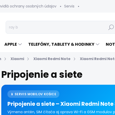
avidlá ochrany osobných údajov
Servis
Vrátenie tovaru
Hľad
APPLE
TELEFÓNY, TABLETY & HODINKY
NOT
n
Xiaomi
Xiaomi Redmi Note
Xiaomi Redmi Not
Pripojenie a siete
📱 SERVIS MOBILOV KOŠICE
Pripojenie a siete – Xiaomi Redmi Note
Výmena antén, SIM čítača aj oprava Wi-Fi a GSM modulov pr