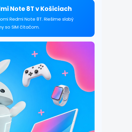
dmi Note 8T v Košiciach
aomi Redmi Note 8T. Riešime slabý
my so SIM čítačom.