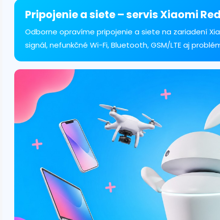
á
d
Pripojenie a siete – servis Xiaomi Re
a
c
Odborne opravíme pripojenie a siete na zariadení Xi
i
signál, nefunkčné Wi-Fi, Bluetooth, GSM/LTE aj problé
e
p
r
v
k
y
v
ý
p
i
s
u