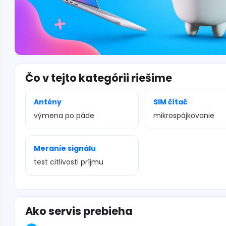
Čo v tejto kategórii riešime
Antény
SIM čítač
výmena po páde
mikrospájkovanie
Meranie signálu
test citlivosti príjmu
Ako servis prebieha