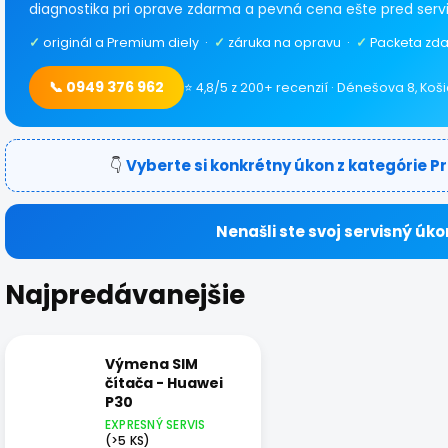
diagnostika pri oprave zdarma a pevná cena ešte pred serv
✓
originál a Premium diely ·
✓
záruka na opravu ·
✓
Packeta zda
📞 0949 376 962
⭐ 4,8/5 z 200+ recenzií · Dénešova 8, Koš
👇
Vyberte si konkrétny úkon z kategórie Pr
Nenašli ste svoj servisný úko
Najpredávanejšie
Výmena SIM
čítača - Huawei
P30
EXPRESNÝ SERVIS
(>5 KS)