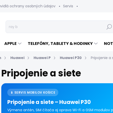
avidlá ochrany osobných údajov
Servis
Vrátenie tovaru
Hľad
APPLE
TELEFÓNY, TABLETY & HODINKY
NOT
n
Huawei
Huawei P
Huawei P30
Pripojenie a 
Pripojenie a siete
📱 SERVIS MOBILOV KOŠICE
Pripojenie a siete – Huawei P30
Výmena antén, SIM čítača aj oprava Wi-Fi a GSM modulov pr