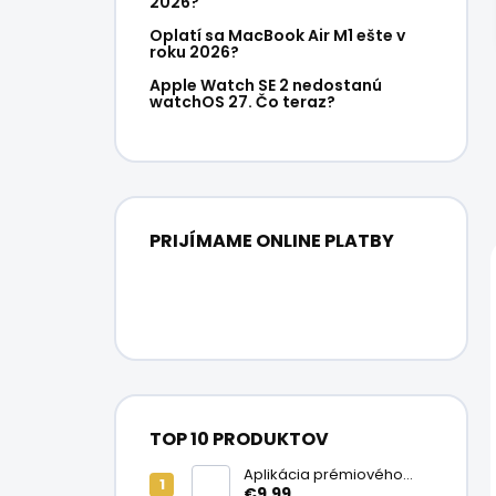
2026?
Oplatí sa MacBook Air M1 ešte v
roku 2026?
Apple Watch SE 2 nedostanú
watchOS 27. Čo teraz?
PRIJÍMAME ONLINE PLATBY
TOP 10 PRODUKTOV
Aplikácia prémiového
ochranného skla na
€9,99