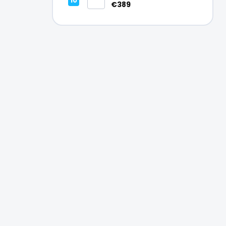
Vynikajúci – A
€389