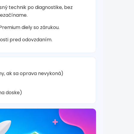
sný technik po diagnostike, bez
nezačíname.
 Premium diely so zárukou.
osti pred odovzdaním.
hy, ak sa oprava nevykoná)
na doske)