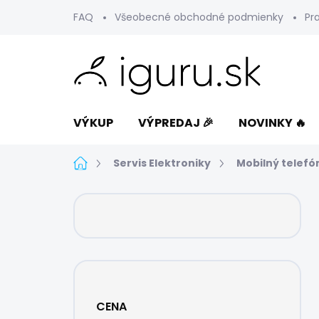
Prejsť
FAQ
Všeobecné obchodné podmienky
Pr
na
obsah
VÝKUP
VÝPREDAJ 🎉
NOVINKY 🔥
Domov
Servis Elektroniky
Mobilný telefó
B
o
č
n
ý
p
a
CENA
n