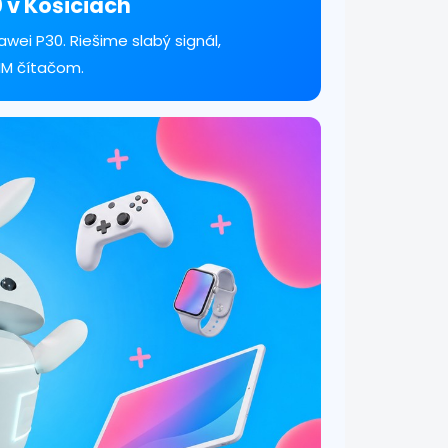
0 v Košiciach
wei P30. Riešime slabý signál,
SIM čítačom.