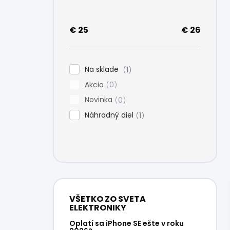
e
l
€
25
€
26
Na sklade
1
Akcia
0
Novinka
0
Náhradný diel
1
VŠETKO ZO SVETA
ELEKTRONIKY
Oplatí sa iPhone SE ešte v roku