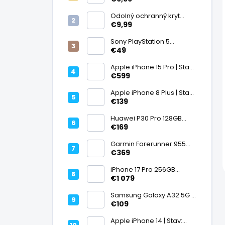
displej
Odolný ochranný kryt
transparentný
€9,99
Sony PlayStation 5
DualSense bezdrôtový
€49
ovládač, White | Stav:
Vynikajúci – A
Apple iPhone 15 Pro | Stav:
Vynikajúci – A
€599
Apple iPhone 8 Plus | Stav:
Vynikajúci – A
€139
Huawei P30 Pro 128GB
Black, Kirin 980, Leica 40
€169
Mpx + 5× optický zoom,
6,47" OLED, IP68 | Stav:
Garmin Forerunner 955
Vynikajúci – A
Black, multisport GPS
€369
hodinky, mapy, AMOLED,
batéria 15 dní, ECG,
iPhone 17 Pro 256GB
ClimbPro
Cosmic Orange | Stav:
€1 079
Ako nový – A+
Samsung Galaxy A32 5G |
Stav: Vynikajúci – A
€109
Apple iPhone 14 | Stav: