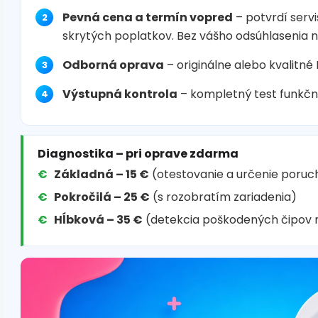
Pevná cena a termín vopred
– potvrdí servi
skrytých poplatkov. Bez vášho odsúhlasenia 
Odborná oprava
– originálne alebo kvalitné
Výstupná kontrola
– kompletný test funkčn
Diagnostika – pri oprave zdarma
Základná – 15 €
(otestovanie a určenie poruc
Pokročilá – 25 €
(s rozobratím zariadenia)
Hĺbková – 35 €
(detekcia poškodených čipov 