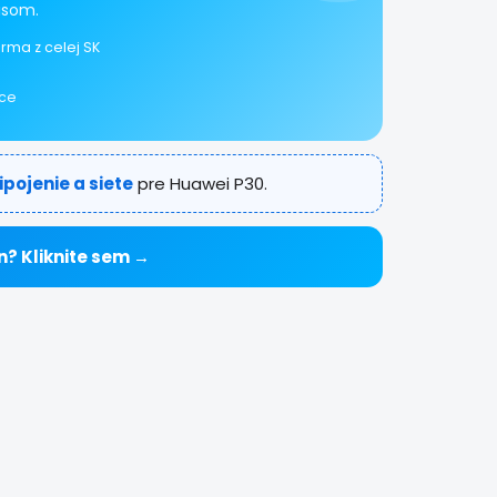
isom.
rma z celej SK
ice
ipojenie a siete
pre Huawei P30.
n? Kliknite sem →