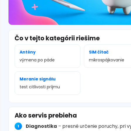
Čo v tejto kategórii riešime
Antény
SIM čítač
výmena po páde
mikrospájkovanie
Meranie signálu
test citlivosti príjmu
Ako servis prebieha
Diagnostika
– presné určenie poruchy, pri 