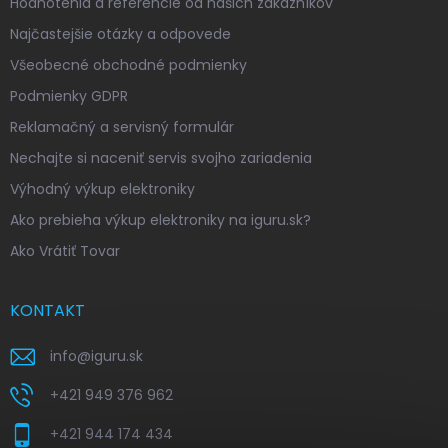
Hodnotenia a referencie od našich zákazníkov
Najčastejšie otázky a odpovede
Všeobecné obchodné podmienky
Podmienky GDPR
Reklamačný a servisný formulár
Nechajte si naceniť servis svojho zariadenia
Výhodný výkup elektroniky
Ako prebieha výkup elektroniky na iguru.sk?
Ako Vrátiť Tovar
KONTAKT
info
@
iguru.sk
+421 949 376 962
+421 944 174 434