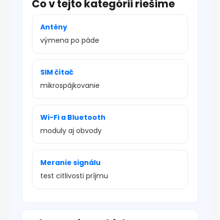
Čo v tejto kategórii riešime
Antény
výmena po páde
SIM čítač
mikrospájkovanie
Wi-Fi a Bluetooth
moduly aj obvody
Meranie signálu
test citlivosti príjmu