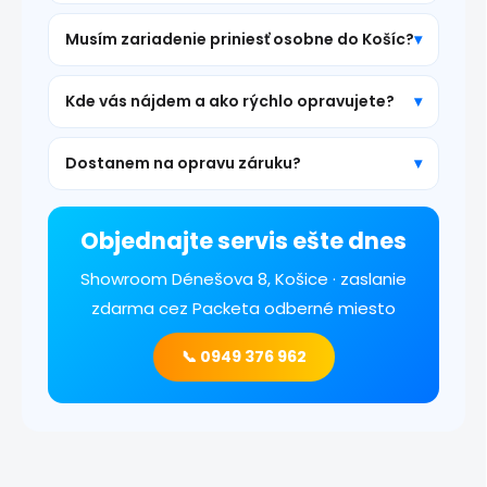
Musím zariadenie priniesť osobne do Košíc?
Kde vás nájdem a ako rýchlo opravujete?
Dostanem na opravu záruku?
Objednajte servis ešte dnes
Showroom Dénešova 8, Košice · zaslanie
zdarma cez Packeta odberné miesto
📞 0949 376 962