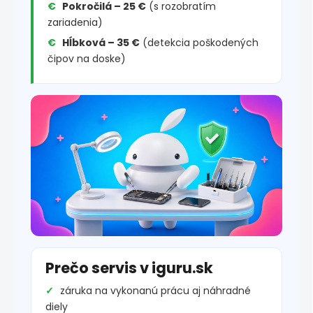
Pokročilá – 25 €
(s rozobratím
zariadenia)
Hĺbková – 35 €
(detekcia poškodených
čipov na doske)
Prečo servis v iguru.sk
záruka na vykonanú prácu aj náhradné
diely