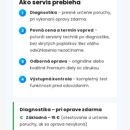
Ako servis prebieha
Diagnostika
– presné určenie poruchy,
pri vykonaní opravy zdarma.
Pevná cena a termín vopred
–
potvrdí servisný technik po diagnostike,
bez skrytých poplatkov. Bez vášho
odsúhlasenia nezačíname.
Odborná oprava
– originálne alebo
kvalitné Premium diely so zárukou.
Výstupná kontrola
– kompletný test
funkčnosti pred odovzdaním.
Diagnostika – pri oprave zdarma
Základná – 15 €
(otestovanie a určenie
poruchy, ak sa oprava nevykoná)