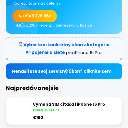
Packeta zdarma z celej SK
📞 0949 376 962
⭐ 4,8/5 z 200+ recenzií · Dénešova 8, Košice
👇
Vyberte si konkrétny úkon z kategórie
Pripojenie a siete
pre iPhone 16 Pro.
Nenašli ste svoj servisný úkon? Kliknite sem →
Najpredávanejšie
Výmena SIM čítača | iPhone 16 Pro
EXPRESNÝ SERVIS
€160