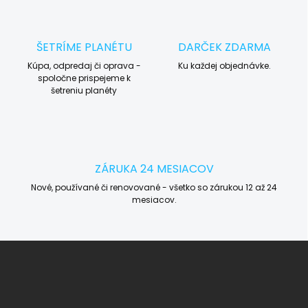
ŠETRÍME PLANÉTU
DARČEK ZDARMA
Kúpa, odpredaj či oprava -
Ku každej objednávke.
spoločne prispejeme k
šetreniu planéty
ZÁRUKA 24 MESIACOV
Nové, používané či renovované - všetko so zárukou 12 až 24
mesiacov.
Z
á
p
ä