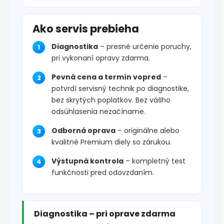
Ako servis prebieha
Diagnostika
– presné určenie poruchy,
pri vykonaní opravy zdarma.
Pevná cena a termín vopred
–
potvrdí servisný technik po diagnostike,
bez skrytých poplatkov. Bez vášho
odsúhlasenia nezačíname.
Odborná oprava
– originálne alebo
kvalitné Premium diely so zárukou.
Výstupná kontrola
– kompletný test
funkčnosti pred odovzdaním.
Diagnostika – pri oprave zdarma