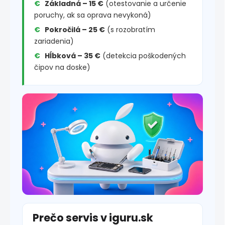
Základná – 15 €
(otestovanie a určenie
poruchy, ak sa oprava nevykoná)
Pokročilá – 25 €
(s rozobratím
zariadenia)
Hĺbková – 35 €
(detekcia poškodených
čipov na doske)
Prečo servis v iguru.sk