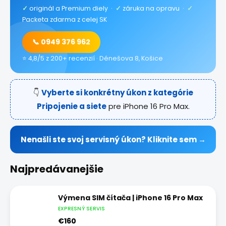
✓
originál a Premium diely ·
✓
záruka na opravu ·
✓
Packeta zdarma z celej SK
📞 0949 376 962
⭐ 4,8/5 z 200+ recenzií · Dénešova 8, Košice
👇
Vyberte si konkrétny úkon z kategórie
Pripojenie a siete
pre iPhone 16 Pro Max.
Nenašli ste svoj servisný úkon? Kliknite sem →
Najpredávanejšie
Výmena SIM čítača | iPhone 16 Pro Max
EXPRESNÝ SERVIS
€160