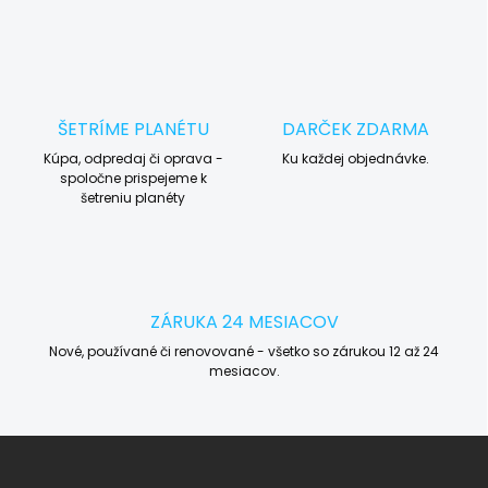
ŠETRÍME PLANÉTU
DARČEK ZDARMA
Kúpa, odpredaj či oprava -
Ku každej objednávke.
spoločne prispejeme k
šetreniu planéty
ZÁRUKA 24 MESIACOV
Nové, používané či renovované - všetko so zárukou 12 až 24
mesiacov.
Z
á