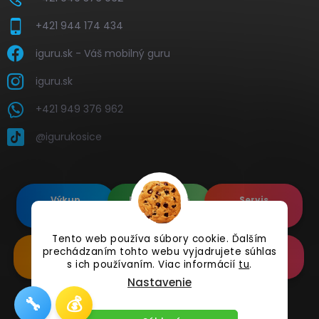
+421 944 174 434
iguru.sk - Váš mobilný guru
iguru.sk
+421 949 376 962
@igurukosice
Výkup
Renovované
Servis
elektroniky
Apple's
elektroniky
Tento web používa súbory cookie. Ďalším
prechádzaním tohto webu vyjadrujete súhlas
Renovované
Doplnkové
Online
Samsung's
Príslušenstvo
Reklamácia
s ich používaním. Viac informácií
tu
.
Nastavenie
🔧
💰
Copyright 2026
iguru.sk
. Všetky práva vyhradené.