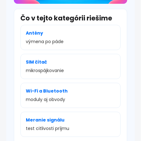
Čo v tejto kategórii riešime
Antény
výmena po páde
SIM čítač
mikrospájkovanie
Wi-Fi a Bluetooth
moduly aj obvody
Meranie signálu
test citlivosti príjmu