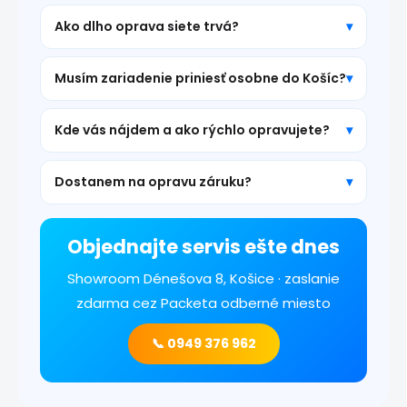
Ako dlho oprava siete trvá?
Musím zariadenie priniesť osobne do Košíc?
Kde vás nájdem a ako rýchlo opravujete?
Dostanem na opravu záruku?
Objednajte servis ešte dnes
Showroom Dénešova 8, Košice · zaslanie
zdarma cez Packeta odberné miesto
📞 0949 376 962