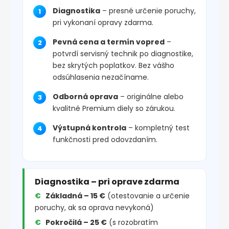
Diagnostika
– presné určenie poruchy,
pri vykonaní opravy zdarma.
Pevná cena a termín vopred
–
potvrdí servisný technik po diagnostike,
bez skrytých poplatkov. Bez vášho
odsúhlasenia nezačíname.
Odborná oprava
– originálne alebo
kvalitné Premium diely so zárukou.
Výstupná kontrola
– kompletný test
funkčnosti pred odovzdaním.
Diagnostika – pri oprave zdarma
Základná – 15 €
(otestovanie a určenie
poruchy, ak sa oprava nevykoná)
Pokročilá – 25 €
(s rozobratím