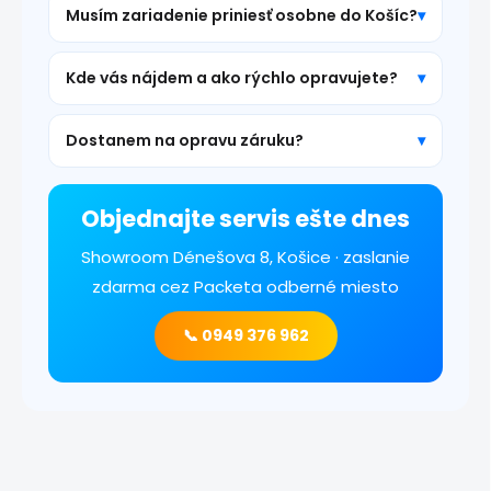
Musím zariadenie priniesť osobne do Košíc?
Kde vás nájdem a ako rýchlo opravujete?
Dostanem na opravu záruku?
Objednajte servis ešte dnes
Showroom Dénešova 8, Košice · zaslanie
zdarma cez Packeta odberné miesto
📞 0949 376 962