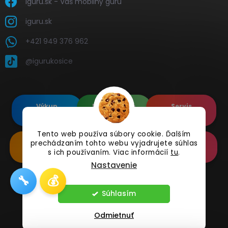
iguru.sk - Váš mobilný guru
iguru.sk
+421 949 376 962
@igurukosice
Výkup
Renovované
Servis
elektroniky
Apple's
elektroniky
Tento web používa súbory cookie. Ďalším
prechádzaním tohto webu vyjadrujete súhlas
Renovované
Doplnkové
Online
Samsung's
Príslušenstvo
Reklamácia
s ich používaním. Viac informácií
tu
.
Nastavenie
🔧
💰
Copyright 2026
iguru.sk
. Všetky práva vyhradené.
Súhlasím
Odmietnuť
Vytvoril Shoptet