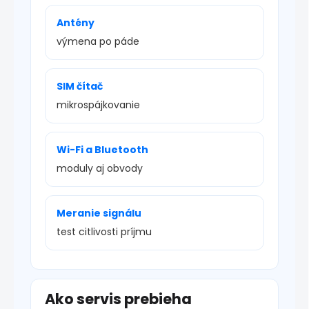
Antény
výmena po páde
SIM čítač
mikrospájkovanie
Wi-Fi a Bluetooth
moduly aj obvody
Meranie signálu
test citlivosti príjmu
Ako servis prebieha