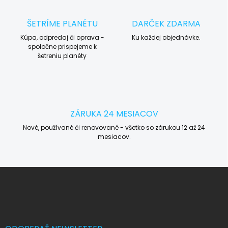
ŠETRÍME PLANÉTU
DARČEK ZDARMA
Kúpa, odpredaj či oprava -
Ku každej objednávke.
spoločne prispejeme k
šetreniu planéty
ZÁRUKA 24 MESIACOV
Nové, používané či renovované - všetko so zárukou 12 až 24
mesiacov.
Z
á
p
ä
t