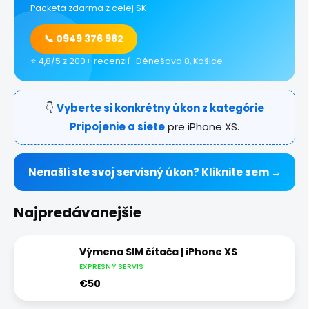
Packeta zdarma z celej SK
📞 0949 376 962
⭐ 4,8/5 z 200+ recenzií · Dénešova 8, Košice
👇
Vyberte si konkrétny úkon z kategórie
Pripojenie a siete
pre iPhone XS.
Nenašli ste svoj servisný úkon? Kliknite sem →
Najpredávanejšie
Výmena SIM čítača | iPhone XS
EXPRESNÝ SERVIS
€50