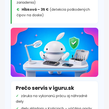
zariadenia)
Hĺbková – 35 €
(detekcia poškodených
čipov na doske)
Prečo servis v iguru.sk
záruka na vykonanú prácu aj náhradné
diely
diely skladom v Košiciach – väčšina opráv