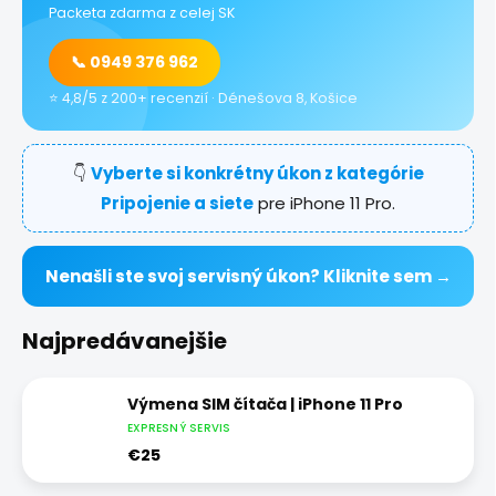
Packeta zdarma z celej SK
📞 0949 376 962
⭐ 4,8/5 z 200+ recenzií · Dénešova 8, Košice
👇
Vyberte si konkrétny úkon z kategórie
Pripojenie a siete
pre iPhone 11 Pro.
Nenašli ste svoj servisný úkon? Kliknite sem →
Najpredávanejšie
Výmena SIM čítača | iPhone 11 Pro
EXPRESNÝ SERVIS
€25