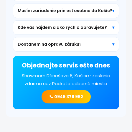
Musím zariadenie priniesť osobne do Košíc?
Kde vás nájdem a ako rýchlo opravujete?
Dostanem na opravu záruku?
Objednajte servis ešte dnes
Showroom Dénešova 8, Košice · zaslanie
zdarma cez Packeta odberné miesto
📞 0949 376 962