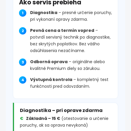
Ako servis prebieha
Diagnostika
– presné určenie poruchy,
pri vykonaní opravy zdarma.
Pevná cena a termín vopred
–
potvrdí servisný technik po diagnostike,
bez skrytých poplatkov. Bez vášho
odsúhlasenia nezačíname.
Odborná oprava
– originálne alebo
kvalitné Premium diely so zárukou.
Výstupná kontrola
– kompletný test
funkčnosti pred odovzdaním.
Diagnostika – pri oprave zdarma
Základná – 15 €
(otestovanie a určenie
poruchy, ak sa oprava nevykoná)