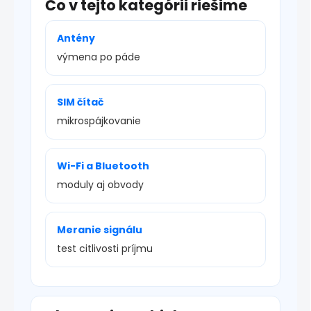
Čo v tejto kategórii riešime
Antény
výmena po páde
SIM čítač
mikrospájkovanie
Wi-Fi a Bluetooth
moduly aj obvody
Meranie signálu
test citlivosti príjmu