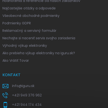
Hodnotenia a referencie od našich zákazníkov
Najčastejšie otázky a odpovede
Všeobecné obchodné podmienky
Podmienky GDPR
Reklamačný a servisný formulár
Nechajte si naceniť servis svojho zariadenia
Výhodný výkup elektroniky
Ako prebieha výkup elektroniky na iguru.sk?
Ako Vrátiť Tovar
KONTAKT
info
@
iguru.sk
+421 949 376 962
+421 944 174 434