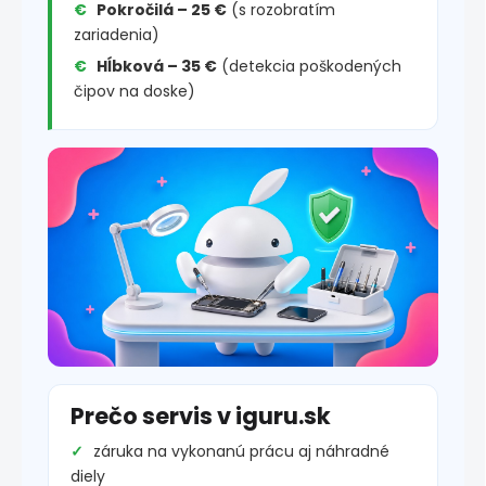
Pokročilá – 25 €
(s rozobratím
zariadenia)
Hĺbková – 35 €
(detekcia poškodených
čipov na doske)
Prečo servis v iguru.sk
záruka na vykonanú prácu aj náhradné
diely