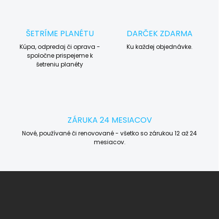
ŠETRÍME PLANÉTU
DARČEK ZDARMA
Kúpa, odpredaj či oprava -
Ku každej objednávke.
spoločne prispejeme k
šetreniu planéty
ZÁRUKA 24 MESIACOV
Nové, používané či renovované - všetko so zárukou 12 až 24
mesiacov.
Z
á
p
ä