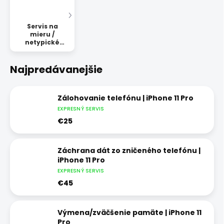
Servis na
mieru /
netypické
opravy
Najpredávanejšie
Zálohovanie telefónu | iPhone 11 Pro
EXPRESNÝ SERVIS
€25
Záchrana dát zo zničeného telefónu |
iPhone 11 Pro
EXPRESNÝ SERVIS
€45
Výmena/zväčšenie pamäte | iPhone 11
Pro