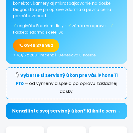
konektor, kamery aj mikrospájkovanie na doske.
Diagnostika je pri oprave zdarma a pevnú cenu
poznáte vopred.
✓
originál a Premium diely ·
✓
záruka na opravu ·
✓
Packeta zdarma z celej SK
📞 0949 376 962
⭐ 4,8/5 z 200+ recenzií · Dénešova 8, Košice
👇
Vyberte si servisný úkon pre váš iPhone 11
Pro
– od výmeny displeja po opravu základnej
dosky.
Nenašli ste svoj servisný úkon? Kliknite sem →