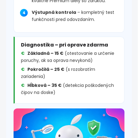
kvalitné Premium diely so zárukou.
Výstupná kontrola
– kompletný test
funkčnosti pred odovzdaním.
Diagnostika – pri oprave zdarma
Základná – 15 €
(otestovanie a určenie
poruchy, ak sa oprava nevykoná)
Pokročilá – 25 €
(s rozobratím
zariadenia)
Hĺbková – 35 €
(detekcia poškodených
čipov na doske)