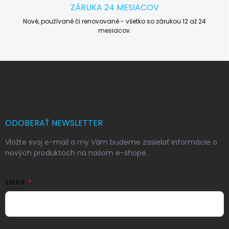
ZÁRUKA 24 MESIACOV
Nové, používané či renovované - všetko so zárukou 12 až 24
mesiacov.
Z
á
p
ä
t
i
ODOBERAŤ NEWSLETTER
e
Vložte svoj e-mail a my Vám budeme zasielať informácie o
nových produktoch na našom e-shope.
EMAIL