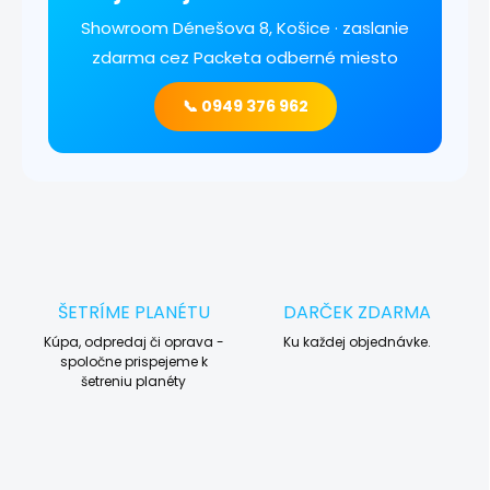
Showroom Dénešova 8, Košice · zaslanie
zdarma cez Packeta odberné miesto
📞 0949 376 962
ŠETRÍME PLANÉTU
DARČEK ZDARMA
Kúpa, odpredaj či oprava -
Ku každej objednávke.
spoločne prispejeme k
šetreniu planéty