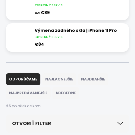
EXPRESNÝ SERVIS
€89
od
Výmena zadného skla | iPhone 11 Pro
EXPRESNÝ SERVIS
€84
R
a
ODPORÚČAME
NAJLACNEJŠIE
NAJDRAHŠIE
d
e
NAJPREDÁVANEJŠIE
ABECEDNE
n
i
25
položiek celkom
e
p
OTVORIŤ FILTER
r
o