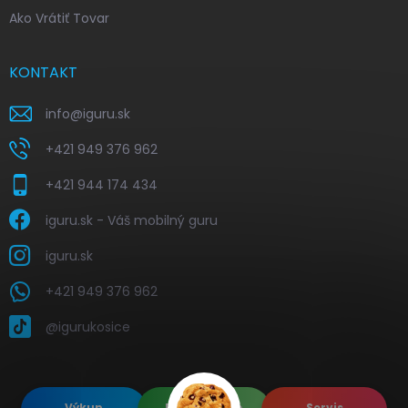
Ako Vrátiť Tovar
KONTAKT
info
@
iguru.sk
+421 949 376 962
+421 944 174 434
iguru.sk - Váš mobilný guru
iguru.sk
+421 949 376 962
@igurukosice
Výkup
Renovované
Servis