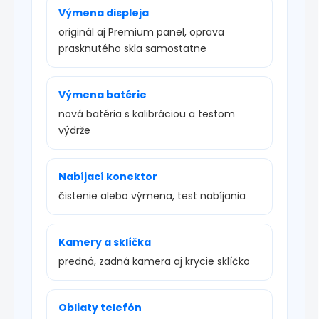
Výmena displeja
originál aj Premium panel, oprava
prasknutého skla samostatne
Výmena batérie
nová batéria s kalibráciou a testom
výdrže
Nabíjací konektor
čistenie alebo výmena, test nabíjania
Kamery a sklíčka
predná, zadná kamera aj krycie sklíčko
Obliaty telefón