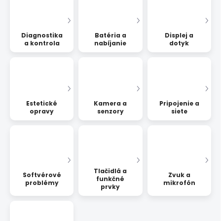
Diagnostika
Batéria a
Displej a
a kontrola
nabíjanie
dotyk
Estetické
Kamera a
Pripojenie a
opravy
senzory
siete
Tlačidlá a
Softvérové
Zvuk a
funkčné
problémy
mikrofón
prvky