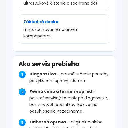
ultrazvukové čistenie a záchrana dát
Základná doska
mikrospájkovanie na úrovni
komponentov
Ako servis prebieha
Diagnostika
– presné určenie poruchy,
pri vykonaní opravy zdarma.
Pevná cena a termín vopred
–
potvrdí servisný technik po diagnostike,
bez skrytých poplatkov. Bez vášho
odsúhlasenia nezačíname.
Odborná oprava
– originálne alebo