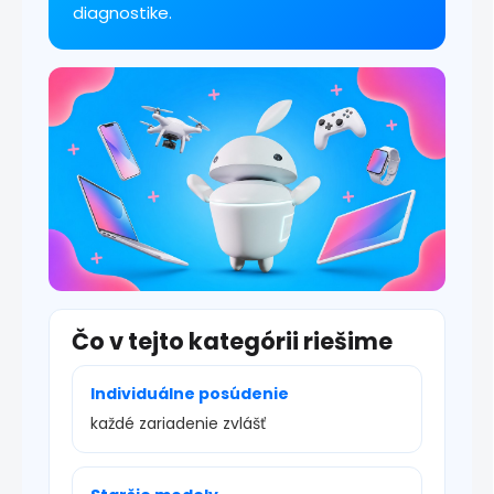
p
diagnostike.
i
s
u
Čo v tejto kategórii riešime
Individuálne posúdenie
každé zariadenie zvlášť