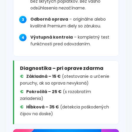
bez skrytých poplatkov. Bez vášho
odsúhlasenia nezačíname.
Odborná oprava
– originálne alebo
kvalitné Premium diely so zárukou.
Výstupná kontrola
– kompletný test
funkčnosti pred odovzdaním.
Diagnostika – pri oprave zdarma
Základná – 15 €
(otestovanie a určenie
poruchy, ak sa oprava nevykoná)
Pokročilá – 25 €
(s rozobratím
zariadenia)
Hĺbková – 35 €
(detekcia poškodených
čipov na doske)