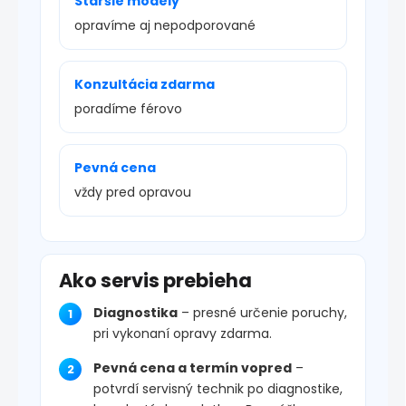
Staršie modely
opravíme aj nepodporované
Konzultácia zdarma
poradíme férovo
Pevná cena
vždy pred opravou
Ako servis prebieha
Diagnostika
– presné určenie poruchy,
pri vykonaní opravy zdarma.
Pevná cena a termín vopred
–
potvrdí servisný technik po diagnostike,