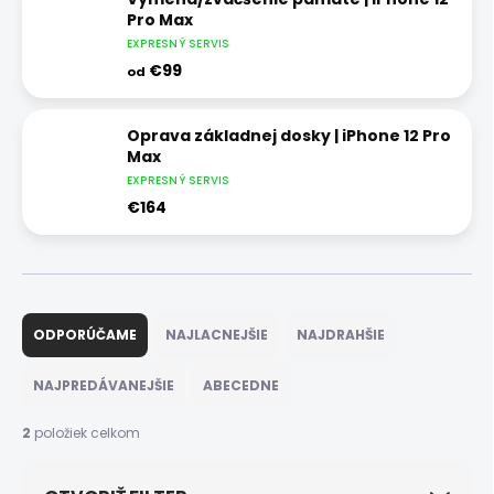
Pro Max
EXPRESNÝ SERVIS
€99
od
Oprava základnej dosky | iPhone 12 Pro
Max
EXPRESNÝ SERVIS
€164
R
a
ODPORÚČAME
NAJLACNEJŠIE
NAJDRAHŠIE
d
e
NAJPREDÁVANEJŠIE
ABECEDNE
n
i
2
položiek celkom
e
p