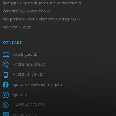
Nechajte si naceniť servis svojho zariadenia
Výhodný výkup elektroniky
Ako prebieha výkup elektroniky na iguru.sk?
Ako Vrátiť Tovar
KONTAKT
info
@
iguru.sk
+421 949 376 962
+421 944 174 434
iguru.sk - Váš mobilný guru
iguru.sk
+421 949 376 962
@igurukosice