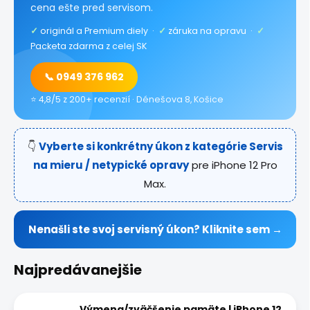
cena ešte pred servisom.
✓
originál a Premium diely ·
✓
záruka na opravu ·
✓
Packeta zdarma z celej SK
📞 0949 376 962
⭐ 4,8/5 z 200+ recenzií · Dénešova 8, Košice
👇
Vyberte si konkrétny úkon z kategórie Servis
na mieru / netypické opravy
pre iPhone 12 Pro
Max.
Nenašli ste svoj servisný úkon? Kliknite sem →
Najpredávanejšie
Výmena/zväčšenie pamäte | iPhone 12