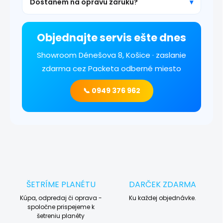
Dostanem na opravu záruku?
Objednajte servis ešte dnes
Showroom Dénešova 8, Košice · zaslanie
zdarma cez Packeta odberné miesto
📞 0949 376 962
ŠETRÍME PLANÉTU
DARČEK ZDARMA
Kúpa, odpredaj či oprava -
Ku každej objednávke.
spoločne prispejeme k
šetreniu planéty