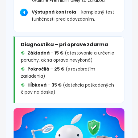
kvalitné Premium diely so zárukou.
Výstupná kontrola
– kompletný test
funkčnosti pred odovzdaním.
Diagnostika – pri oprave zdarma
Základná – 15 €
(otestovanie a určenie
poruchy, ak sa oprava nevykoná)
Pokročilá – 25 €
(s rozobratím
zariadenia)
Hĺbková – 35 €
(detekcia poškodených
čipov na doske)