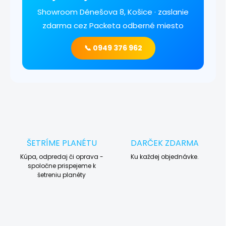
Showroom Dénešova 8, Košice · zaslanie
zdarma cez Packeta odberné miesto
📞 0949 376 962
ŠETRÍME PLANÉTU
DARČEK ZDARMA
Kúpa, odpredaj či oprava -
Ku každej objednávke.
spoločne prispejeme k
šetreniu planéty