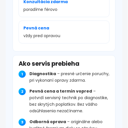
Konzultácia zdarma
poradíme férovo
Pevná cena
vždy pred opravou
Ako servis prebieha
Diagnostika
– presné určenie poruchy,
pri vykonaní opravy zdarma.
Pevná cena a termín vopred
–
potvrdí servisný technik po diagnostike,
bez skrytých poplatkov. Bez vášho
odsúhlasenia nezačíname.
Odborná oprava
– originálne alebo