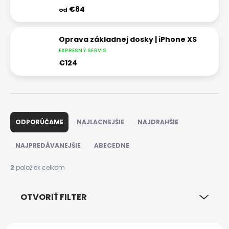
€84
od
Oprava základnej dosky | iPhone XS
EXPRESNÝ SERVIS
€124
R
a
ODPORÚČAME
NAJLACNEJŠIE
NAJDRAHŠIE
d
e
NAJPREDÁVANEJŠIE
ABECEDNE
n
i
2
položiek celkom
e
p
OTVORIŤ FILTER
r
o
d
V