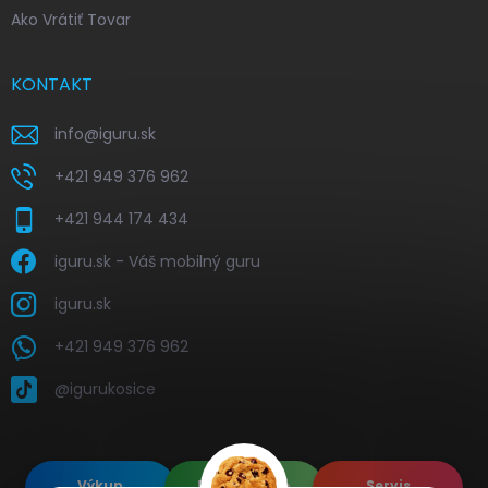
Ako Vrátiť Tovar
KONTAKT
info
@
iguru.sk
+421 949 376 962
+421 944 174 434
iguru.sk - Váš mobilný guru
iguru.sk
+421 949 376 962
@igurukosice
Výkup
Renovované
Servis