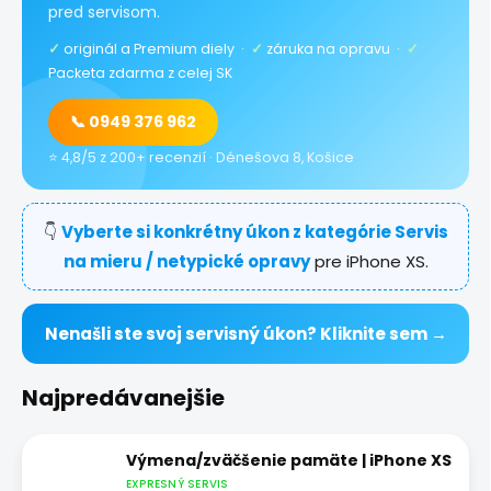
pred servisom.
✓
originál a Premium diely ·
✓
záruka na opravu ·
✓
Packeta zdarma z celej SK
📞 0949 376 962
⭐ 4,8/5 z 200+ recenzií · Dénešova 8, Košice
👇
Vyberte si konkrétny úkon z kategórie Servis
na mieru / netypické opravy
pre iPhone XS.
Nenašli ste svoj servisný úkon? Kliknite sem →
Najpredávanejšie
Výmena/zväčšenie pamäte | iPhone XS
EXPRESNÝ SERVIS