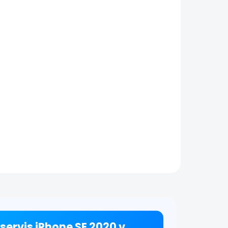
enie
e SE
tail
ožisko
te
e
AND
servis iPhone SE 2020 v