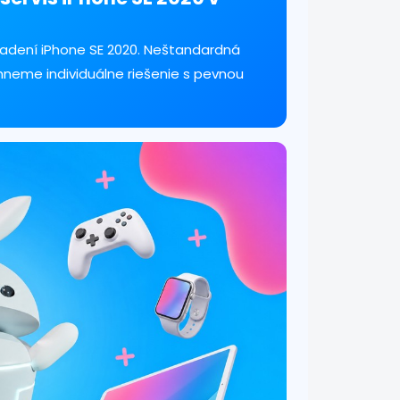
adení iPhone SE 2020. Neštandardná
hneme individuálne riešenie s pevnou