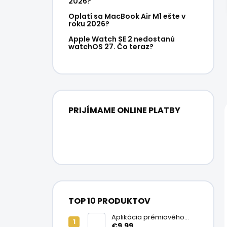
2026?
Oplatí sa MacBook Air M1 ešte v
roku 2026?
Apple Watch SE 2 nedostanú
watchOS 27. Čo teraz?
PRIJÍMAME ONLINE PLATBY
TOP 10 PRODUKTOV
Aplikácia prémiového
ochranného skla na
€9,99