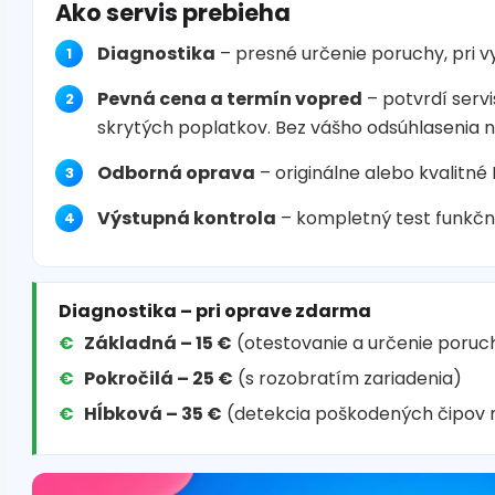
Ako servis prebieha
Diagnostika
– presné určenie poruchy, pri 
Pevná cena a termín vopred
– potvrdí servi
skrytých poplatkov. Bez vášho odsúhlasenia 
Odborná oprava
– originálne alebo kvalitné
Výstupná kontrola
– kompletný test funkčn
Diagnostika – pri oprave zdarma
Základná – 15 €
(otestovanie a určenie poruc
Pokročilá – 25 €
(s rozobratím zariadenia)
Hĺbková – 35 €
(detekcia poškodených čipov 