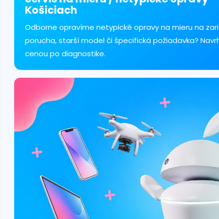
a
Košiciach
c
i
Odborne opravíme netypické opravy na mieru na zari
e
porucha, starší model či špecifická požiadavka? Navr
p
r
cenou po diagnostike.
v
k
y
v
ý
p
i
s
u