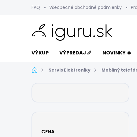
Prejsť
FAQ
Všeobecné obchodné podmienky
Pr
na
obsah
VÝKUP
VÝPREDAJ 🎉
NOVINKY 🔥
Domov
Servis Elektroniky
Mobilný telefó
B
o
č
n
ý
p
a
CENA
n