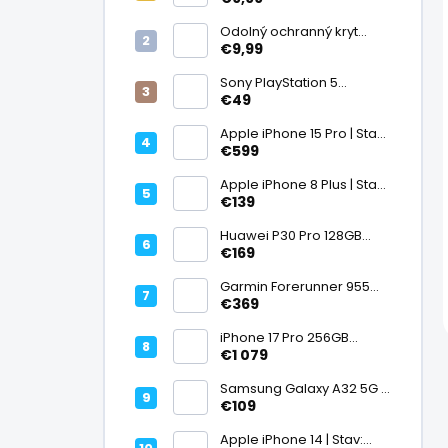
displej
Odolný ochranný kryt
transparentný
€9,99
Sony PlayStation 5
DualSense bezdrôtový
€49
ovládač, White | Stav:
Vynikajúci – A
Apple iPhone 15 Pro | Stav:
Vynikajúci – A
€599
Apple iPhone 8 Plus | Stav:
Vynikajúci – A
€139
Huawei P30 Pro 128GB
Black, Kirin 980, Leica 40
€169
Mpx + 5× optický zoom,
6,47" OLED, IP68 | Stav:
Garmin Forerunner 955
Vynikajúci – A
Black, multisport GPS
€369
hodinky, mapy, AMOLED,
batéria 15 dní, ECG,
iPhone 17 Pro 256GB
ClimbPro
Cosmic Orange | Stav:
€1 079
Ako nový – A+
Samsung Galaxy A32 5G |
Stav: Vynikajúci – A
€109
Apple iPhone 14 | Stav: