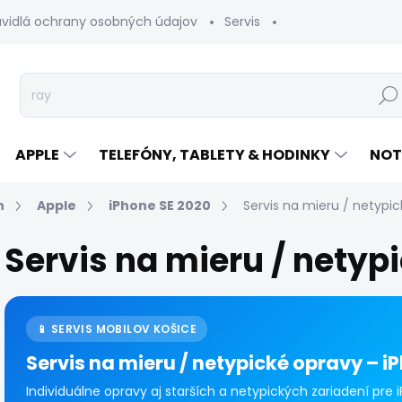
avidlá ochrany osobných údajov
Servis
Vrátenie tovaru
Hľad
APPLE
TELEFÓNY, TABLETY & HODINKY
NOT
n
Apple
iPhone SE 2020
Servis na mieru / netypi
Servis na mieru / netyp
📱 SERVIS MOBILOV KOŠICE
Servis na mieru / netypické opravy – i
Individuálne opravy aj starších a netypických zariadení pre 