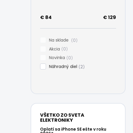
e
l
€
84
€
129
Na sklade
0
Akcia
0
Novinka
0
Náhradný diel
2
VŠETKO ZO SVETA
ELEKTRONIKY
Oplatí sa iPhone SE ešte v roku