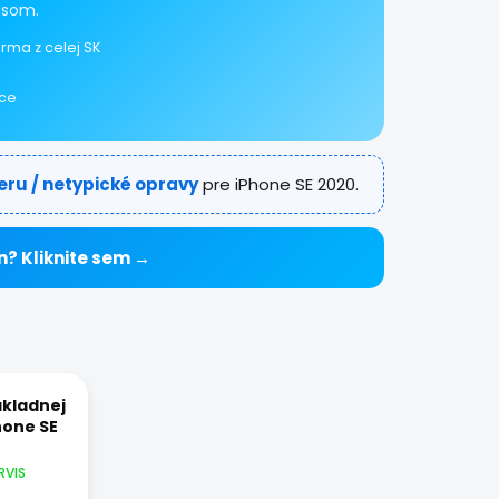
isom.
rma z celej SK
ice
eru / netypické opravy
pre iPhone SE 2020.
n? Kliknite sem →
kladnej
hone SE
RVIS