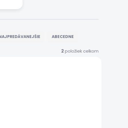
NAJPREDÁVANEJŠIE
ABECEDNE
2
položiek celkom
195/128
 SERVIS