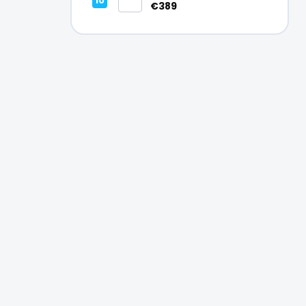
Vynikajúci – A
€389