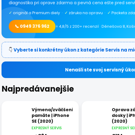
diagnostika pri oprave zdarma a pevná cena ešte pred serv
✓
originál a Premium diely ·
✓
záruka na opravu ·
✓
Packeta zda
📞 0949 376 962
⭐ 4,8/5 z 200+ recenzií · Dénešova 8, Koš
👇
Vyberte si konkrétny úkon z kategórie Servis na mi
Nenašli ste svoj servisný úko
Najpredávanejšie
Výmena/zväčšenie
Oprava zá
pamäte | iPhone
dosky | iP
SE (2020)
(2020)
EXPRESNÝ SERVIS
EXPRESNÝ SE