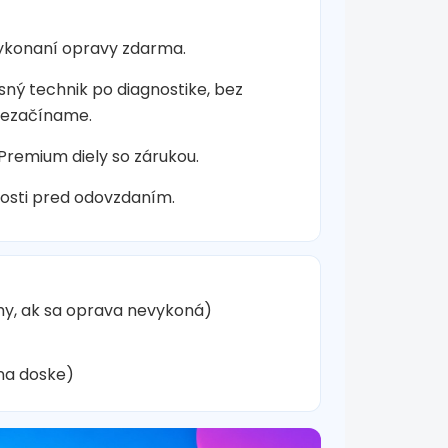
vykonaní opravy zdarma.
sný technik po diagnostike, bez
nezačíname.
 Premium diely so zárukou.
osti pred odovzdaním.
hy, ak sa oprava nevykoná)
na doske)