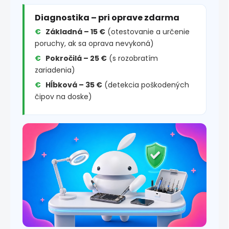
Diagnostika – pri oprave zdarma
Základná – 15 €
(otestovanie a určenie
poruchy, ak sa oprava nevykoná)
Pokročilá – 25 €
(s rozobratím
zariadenia)
Hĺbková – 35 €
(detekcia poškodených
čipov na doske)