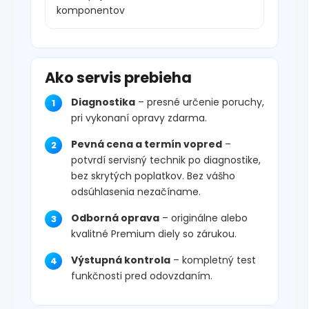
komponentov
Ako servis prebieha
Diagnostika
– presné určenie poruchy,
pri vykonaní opravy zdarma.
Pevná cena a termín vopred
–
potvrdí servisný technik po diagnostike,
bez skrytých poplatkov. Bez vášho
odsúhlasenia nezačíname.
Odborná oprava
– originálne alebo
kvalitné Premium diely so zárukou.
Výstupná kontrola
– kompletný test
funkčnosti pred odovzdaním.