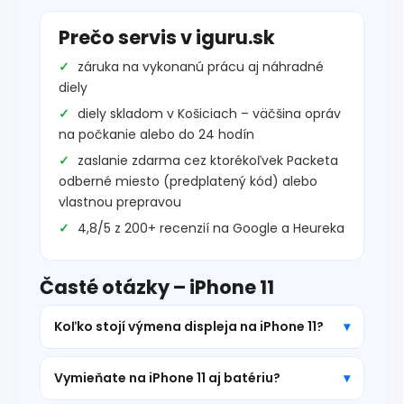
Prečo servis v iguru.sk
záruka na vykonanú prácu aj náhradné
diely
diely skladom v Košiciach – väčšina opráv
na počkanie alebo do 24 hodín
zaslanie zdarma cez ktorékoľvek Packeta
odberné miesto (predplatený kód) alebo
vlastnou prepravou
4,8/5 z 200+ recenzií na Google a Heureka
Časté otázky – iPhone 11
Koľko stojí výmena displeja na iPhone 11?
Vymieňate na iPhone 11 aj batériu?