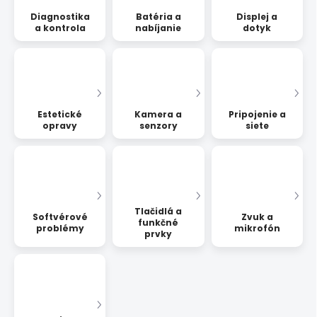
Diagnostika
Batéria a
Displej a
a kontrola
nabíjanie
dotyk
Estetické
Kamera a
Pripojenie a
opravy
senzory
siete
Tlačidlá a
Softvérové
Zvuk a
funkčné
problémy
mikrofón
prvky