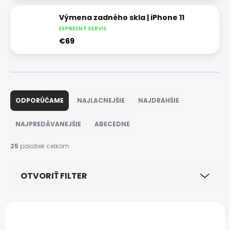
Výmena zadného skla | iPhone 11
EXPRESNÝ SERVIS
€69
R
a
ODPORÚČAME
NAJLACNEJŠIE
NAJDRAHŠIE
d
e
NAJPREDÁVANEJŠIE
ABECEDNE
n
i
25
položiek celkom
e
p
OTVORIŤ FILTER
r
o
d
V
u
ý
k
p