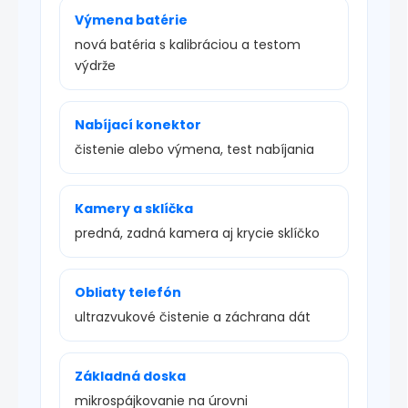
Výmena batérie
nová batéria s kalibráciou a testom
výdrže
Nabíjací konektor
čistenie alebo výmena, test nabíjania
Kamery a sklíčka
predná, zadná kamera aj krycie sklíčko
Obliaty telefón
ultrazvukové čistenie a záchrana dát
Základná doska
mikrospájkovanie na úrovni