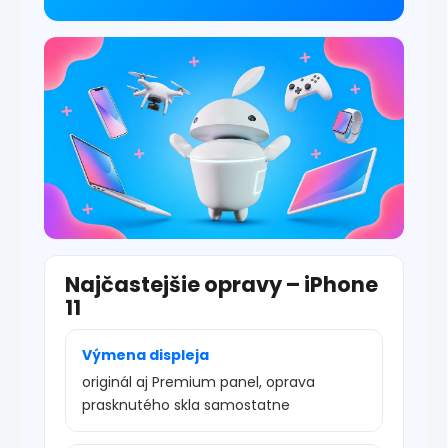
v
ý
p
i
s
u
Najčastejšie opravy – iPhone
11
Výmena displeja
originál aj Premium panel, oprava
prasknutého skla samostatne