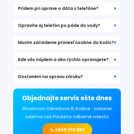
Prídem pri oprave o dáta v telefóne?
Opravíte aj telefón po páde do vody?
Musím zariadenie priniesť osobne do Košíc?
Kde vás nájdem a ako rýchlo opravujete?
Dostanem na opravu záruku?
Objednajte servis ešte dnes
Showroom Dénešova 8, Košice · zaslanie
zdarma cez Packeta odberné miesto
📞 0949 376 962