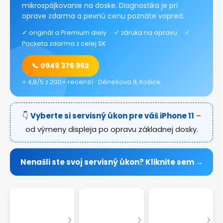
mikrospájkovanie na doske. Diagnostika je pri
oprave zdarma a pevnú cenu poznáte vopred.
✓
originál a Premium diely ·
✓
záruka na opravu ·
✓
Packeta zdarma z celej SK
📞 0949 376 962
⭐ 4,8/5 z 200+ recenzií · Dénešova 8, Košice
👇
Vyberte si servisný úkon pre váš iPhone 11
–
od výmeny displeja po opravu základnej dosky.
Nenašli ste svoj servisný úkon? Kliknite sem →