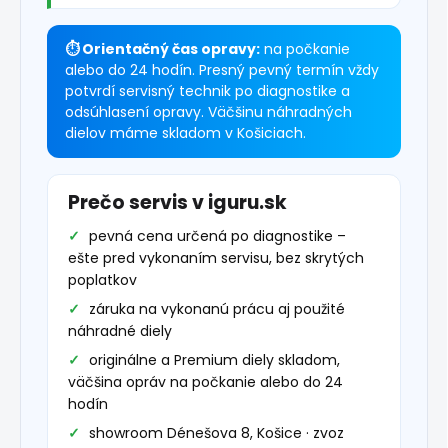
⏱ Orientačný čas opravy:
na počkanie
alebo do 24 hodín. Presný pevný termín vždy
potvrdí servisný technik po diagnostike a
odsúhlasení opravy. Väčšinu náhradných
dielov máme skladom v Košiciach.
Prečo servis v iguru.sk
pevná cena určená po diagnostike –
ešte pred vykonaním servisu, bez skrytých
poplatkov
záruka na vykonanú prácu aj použité
náhradné diely
originálne a Premium diely skladom,
väčšina opráv na počkanie alebo do 24
hodín
showroom Dénešova 8, Košice · zvoz