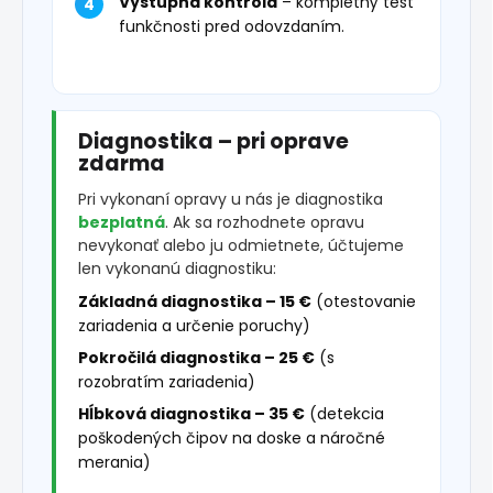
Výstupná kontrola
– kompletný test
funkčnosti pred odovzdaním.
Diagnostika – pri oprave
zdarma
Pri vykonaní opravy u nás je diagnostika
bezplatná
. Ak sa rozhodnete opravu
nevykonať alebo ju odmietnete, účtujeme
len vykonanú diagnostiku:
Základná diagnostika – 15 €
(otestovanie
zariadenia a určenie poruchy)
Pokročilá diagnostika – 25 €
(s
rozobratím zariadenia)
Hĺbková diagnostika – 35 €
(detekcia
poškodených čipov na doske a náročné
merania)