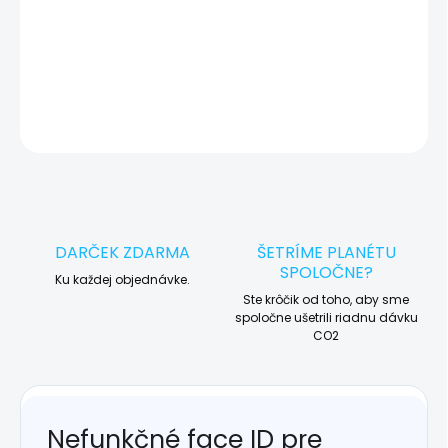
košíka a dokončite objednávku. Následne vás obratom
kontaktujeme ohľadom vyzdvihnutia vášho zariadenia.
DETAILNÉ INFORMÁCIE
OPÝTAŤ SA
STRÁŽIŤ
DARČEK ZDARMA
ŠETRÍME PLANÉTU
SPOLOČNE?
Ku každej objednávke.
Ste krôčik od toho, aby sme
spoločne ušetrili riadnu dávku
CO2
Nefunkčné face ID pre