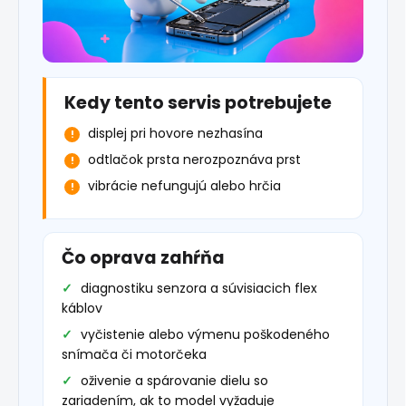
Kedy tento servis potrebujete
displej pri hovore nezhasína
odtlačok prsta nerozpoznáva prst
vibrácie nefungujú alebo hrčia
Čo oprava zahŕňa
diagnostiku senzora a súvisiacich flex
káblov
vyčistenie alebo výmenu poškodeného
snímača či motorčeka
oživenie a spárovanie dielu so
zariadením, ak to model vyžaduje