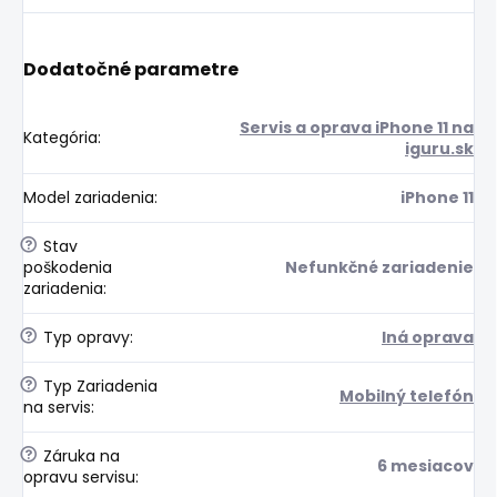
Dodatočné parametre
Servis a oprava iPhone 11 na
Kategória
:
iguru.sk
Model zariadenia
:
iPhone 11
?
Stav
poškodenia
Nefunkčné zariadenie
zariadenia
:
?
Typ opravy
:
Iná oprava
?
Typ Zariadenia
Mobilný telefón
na servis
:
?
Záruka na
6 mesiacov
opravu servisu
: