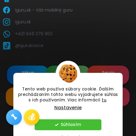
iguru.sk - Váš mobilný guru
iguru.sk
+421 949 376 962
@igurukosice
Výkup
Renovované
Servis
elektroniky
Apple's
elektroniky
Tento web používa súbory cookie. Ďalším
prechádzaním tohto webu vyjadrujete súhlas
Renovované
Doplnkové
Online
Samsung's
Príslušenstvo
Reklamácia
s ich používaním. Viac informácií
tu
.
Nastavenie
🔧
💰
Copyright 2026
iguru.sk
. Všetky práva vyhradené.
Súhlasím