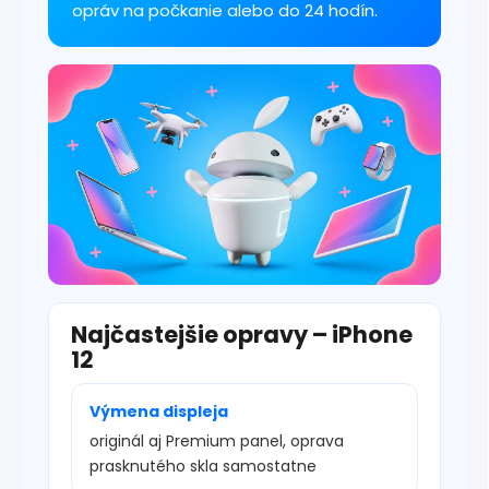
y
opráv na počkanie alebo do 24 hodín.
v
ý
p
i
s
u
Najčastejšie opravy – iPhone
12
Výmena displeja
originál aj Premium panel, oprava
prasknutého skla samostatne