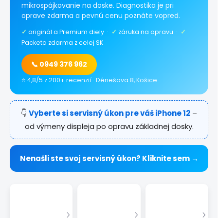
mikrospájkovanie na doske. Diagnostika je pri
oprave zdarma a pevnú cenu poznáte vopred.
✓
originál a Premium diely ·
✓
záruka na opravu ·
✓
Packeta zdarma z celej SK
📞 0949 376 962
⭐ 4,8/5 z 200+ recenzií · Dénešova 8, Košice
👇
Vyberte si servisný úkon pre váš iPhone 12
–
od výmeny displeja po opravu základnej dosky.
Nenašli ste svoj servisný úkon? Kliknite sem →