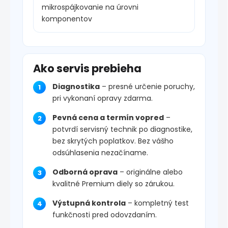
mikrospájkovanie na úrovni
komponentov
Ako servis prebieha
Diagnostika
– presné určenie poruchy,
pri vykonaní opravy zdarma.
Pevná cena a termín vopred
–
potvrdí servisný technik po diagnostike,
bez skrytých poplatkov. Bez vášho
odsúhlasenia nezačíname.
Odborná oprava
– originálne alebo
kvalitné Premium diely so zárukou.
Výstupná kontrola
– kompletný test
funkčnosti pred odovzdaním.