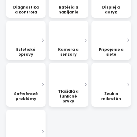
Diagnostika
Batéria a
Displej a
a kontrola
nabíjanie
dotyk
Estetické
Kamera a
Pripojenie a
opravy
senzory
siete
Tlačidlá a
Softvérové
Zvuk a
funkčné
problémy
mikrofón
prvky