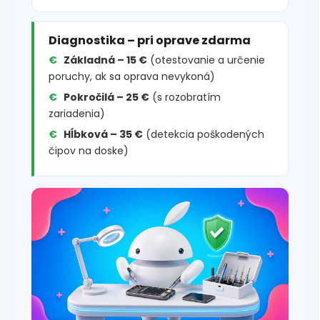
Diagnostika – pri oprave zdarma
Základná – 15 €
(otestovanie a určenie
poruchy, ak sa oprava nevykoná)
Pokročilá – 25 €
(s rozobratím
zariadenia)
Hĺbková – 35 €
(detekcia poškodených
čipov na doske)