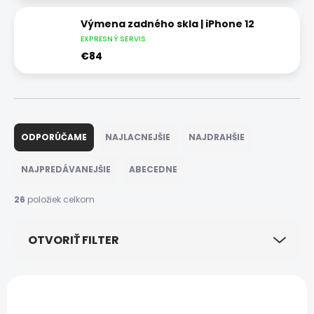
Výmena zadného skla | iPhone 12
EXPRESNÝ SERVIS
€84
R
a
ODPORÚČAME
NAJLACNEJŠIE
NAJDRAHŠIE
d
e
NAJPREDÁVANEJŠIE
ABECEDNE
n
i
26
položiek celkom
e
p
OTVORIŤ FILTER
r
o
d
V
u
ý
k
p