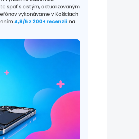
ete späť s čistým, aktualizovaným
lefónov vykonávame v Košiciach
otením
4,8/5 z 200+ recenzií
na