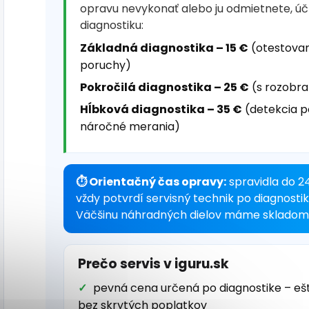
opravu nevykonať alebo ju odmietnete, ú
diagnostiku:
Základná diagnostika – 15 €
(otestovan
poruchy)
Pokročilá diagnostika – 25 €
(s rozobra
Hĺbková diagnostika – 35 €
(detekcia p
náročné merania)
⏱ Orientačný čas opravy:
spravidla do 2
vždy potvrdí servisný technik po diagnosti
Väčšinu náhradných dielov máme skladom 
Prečo servis v iguru.sk
pevná cena určená po diagnostike – eš
bez skrytých poplatkov