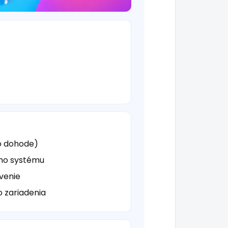
o dohode)
ého systému
venie
o zariadenia