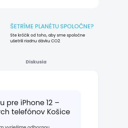
OPÝTAŤ SA
STRÁŽIŤ
ŠETRÍME PLANÉTU SPOLOČNE?
Ste krôčik od toho, aby sme spoločne
ušetrili riadnu dávku CO2
Diskusia
 pre iPhone 12 –
ých telefónov Košice
ém vyriešime odbornou