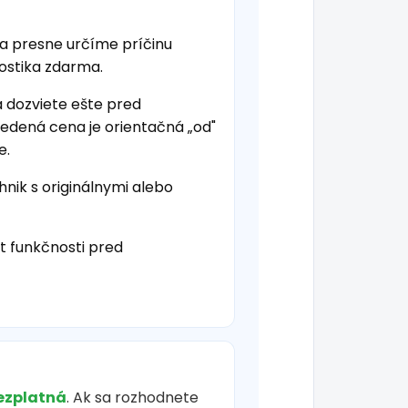
 a presne určíme príčinu
nostika zdarma.
a dozviete ešte pred
vedená cena je orientačná „od"
e.
hnik s originálnymi alebo
t funkčnosti pred
ezplatná
. Ak sa rozhodnete