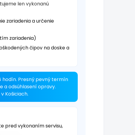
čtujeme len vykonanú
ie zariadenia a určenie
tím zariadenia)
oškodených čipov na doske a
4 hodín. Presný pevný termín
ke a odsúhlasení opravy.
v Košiciach.
te pred vykonaním servisu,