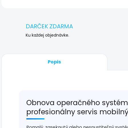
DARČEK ZDARMA
Ku každej objednávke.
Popis
Obnova operačného systému
profesionálny servis mobiln
Pomalý, zaseknutý alebo nespustiteľný syst