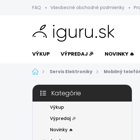
Prejsť
FAQ
Všeobecné obchodné podmienky
Pr
na
obsah
VÝKUP
VÝPREDAJ 🎉
NOVINKY 🔥
Domov
Servis Elektroniky
Mobilný telefó
B
Kategórie
o
Preskočiť
č
kategórie
n
Výkup
ý
Výpredaj 🎉
p
a
Novinky 🔥
n