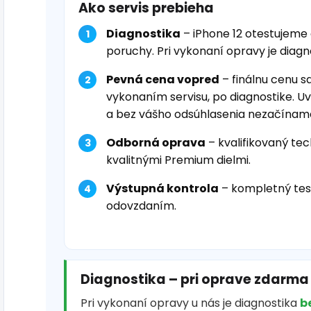
Ako servis prebieha
Diagnostika
– iPhone 12 otestujeme
poruchy. Pri vykonaní opravy je diag
Pevná cena vopred
– finálnu cenu s
vykonaním servisu, po diagnostike. U
a bez vášho odsúhlasenia nezačínam
Odborná oprava
– kvalifikovaný tec
kvalitnými Premium dielmi.
Výstupná kontrola
– kompletný tes
odovzdaním.
Diagnostika – pri oprave zdarma
Pri vykonaní opravy u nás je diagnostika
b