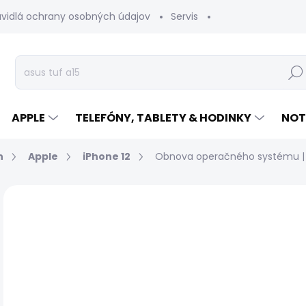
avidlá ochrany osobných údajov
Servis
Vrátenie tovaru
Hľad
APPLE
TELEFÓNY, TABLETY & HODINKY
NOT
n
Apple
iPhone 12
Obnova operačného systému | 
Neohodnotené
Podrobnosti hodnotenia
€
Jed
EXP
cen
ZAP
NÁ