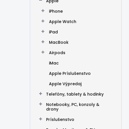
Apple
e
l
iPhone
Apple Watch
iPad
MacBook
Airpods
iMac
Apple Príslušenstvo
Apple Výpredaj
Telefóny, tablety & hodinky
Notebooky, PC, konzoly &
drony
Príslušenstvo