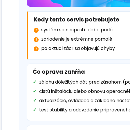
Kedy tento servis potrebujete
systém sa nespustí alebo padá
zariadenie je extrémne pomalé
po aktualizácii sa objavujú chyby
Čo oprava zahŕňa
zálohu dôležitých dát pred zásahom (p
čistú inštaláciu alebo obnovu operačn
aktualizácie, ovládače a základné nasta
test stability a odovzdanie pripravenéh