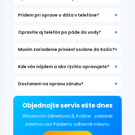
Prídem pri oprave o dáta v telefóne?
Opravíte aj telefón po páde do vody?
Musím zariadenie priniesť osobne do Košíc?
Kde vás nájdem a ako rýchlo opravujete?
Dostanem na opravu záruku?
Objednajte servis ešte dnes
Showroom Dénešova 8, Košice · zaslanie
zdarma cez Packeta odberné miesto