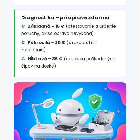
Diagnostika – pri oprave zdarma
Základná – 15 €
(otestovanie a určenie
poruchy, ak sa oprava nevykoná)
Pokročilá – 25 €
(s rozobratím
zariadenia)
Hĺbková – 35 €
(detekcia poškodených
čipov na doske)