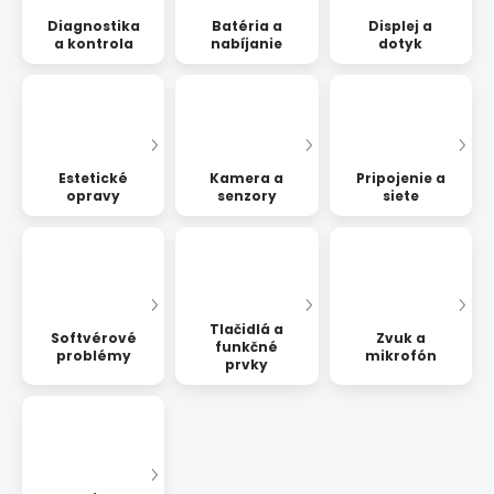
Diagnostika
Batéria a
Displej a
a kontrola
nabíjanie
dotyk
Estetické
Kamera a
Pripojenie a
opravy
senzory
siete
Tlačidlá a
Softvérové
Zvuk a
funkčné
problémy
mikrofón
prvky