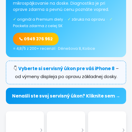
mikrospájkovanie na doske. Diagnostika je pri
oprave zdarma a pevnú cenu poznáte vopred.
✓
originál a Premium diely ·
✓
záruka na opravu ·
✓
Packeta zdarma z celej SK
📞 0949 376 962
⭐ 4,8/5 z 200+ recenzií · Dénešova 8, Košice
👇
Vyberte si servisný úkon pre váš iPhone 8
–
od výmeny displeja po opravu základnej dosky.
Nenašli ste svoj servisný úkon? Kliknite sem →