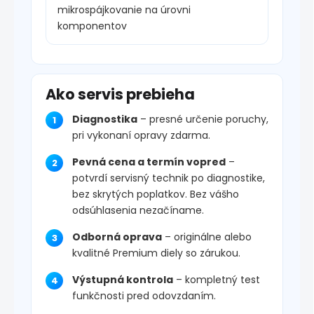
mikrospájkovanie na úrovni
komponentov
Ako servis prebieha
Diagnostika
– presné určenie poruchy,
pri vykonaní opravy zdarma.
Pevná cena a termín vopred
–
potvrdí servisný technik po diagnostike,
bez skrytých poplatkov. Bez vášho
odsúhlasenia nezačíname.
Odborná oprava
– originálne alebo
kvalitné Premium diely so zárukou.
Výstupná kontrola
– kompletný test
funkčnosti pred odovzdaním.