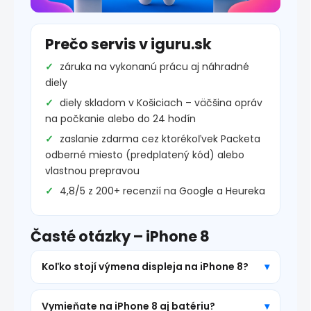
Prečo servis v iguru.sk
záruka na vykonanú prácu aj náhradné
diely
diely skladom v Košiciach – väčšina opráv
na počkanie alebo do 24 hodín
zaslanie zdarma cez ktorékoľvek Packeta
odberné miesto (predplatený kód) alebo
vlastnou prepravou
4,8/5 z 200+ recenzií na Google a Heureka
Časté otázky – iPhone 8
Koľko stojí výmena displeja na iPhone 8?
Vymieňate na iPhone 8 aj batériu?