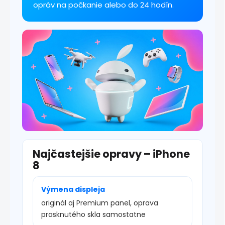
y
opráv na počkanie alebo do 24 hodín.
v
ý
p
i
s
u
Najčastejšie opravy – iPhone
8
Výmena displeja
originál aj Premium panel, oprava
prasknutého skla samostatne