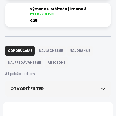
Výmena SIM čítača | iPhone 8
EXPRESNÝ SERVIS
€25
R
a
ODPORÚČAME
NAJLACNEJŠIE
NAJDRAHŠIE
d
e
NAJPREDÁVANEJŠIE
ABECEDNE
n
i
26
položiek celkom
e
p
OTVORIŤ FILTER
r
o
d
V
u
ý
k
p