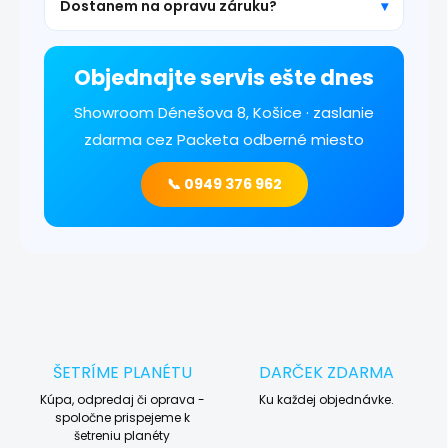
Dostanem na opravu záruku?
Objednajte servis ešte dnes
Showroom Dénešova 8, Košice · zaslanie
zdarma cez Packeta odberné miesto
📞 0949 376 962
ŠETRÍME PLANÉTU
DARČEK ZDARMA
Kúpa, odpredaj či oprava -
Ku každej objednávke.
spoločne prispejeme k
šetreniu planéty