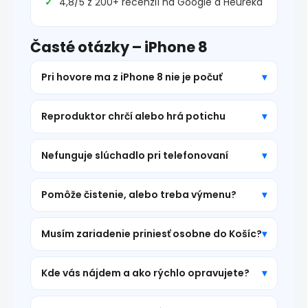
4,8/5 z 200+ recenzií na Google a Heureka
Časté otázky – iPhone 8
Pri hovore ma z iPhone 8 nie je počuť
Reproduktor chrčí alebo hrá potichu
Nefunguje slúchadlo pri telefonovaní
Pomôže čistenie, alebo treba výmenu?
Musím zariadenie priniesť osobne do Košíc?
Kde vás nájdem a ako rýchlo opravujete?