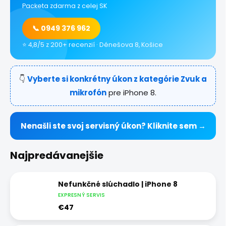
Packeta zdarma z celej SK
📞 0949 376 962
⭐ 4,8/5 z 200+ recenzií · Dénešova 8, Košice
👇
Vyberte si konkrétny úkon z kategórie Zvuk a
mikrofón
pre iPhone 8.
Nenašli ste svoj servisný úkon? Kliknite sem →
Najpredávanejšie
Nefunkčné slúchadlo | iPhone 8
EXPRESNÝ SERVIS
€47