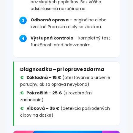
bez skrytých poplatkov. Bez vášho
odsúhlasenia nezačíname.
Odborná oprava
– originálne alebo
kvalitné Premium diely so zárukou.
Výstupná kontrola
– kompletný test
funkčnosti pred odovzdaním.
Diagnostika – pri oprave zdarma
Základná – 15 €
(otestovanie a určenie
poruchy, ak sa oprava nevykoná)
Pokročilá – 25 €
(s rozobratím
zariadenia)
Hĺbková – 35 €
(detekcia poškodených
čipov na doske)