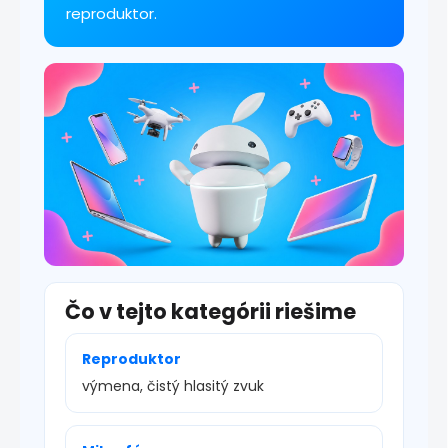
y
reproduktor.
v
ý
p
i
s
u
Čo v tejto kategórii riešime
Reproduktor
výmena, čistý hlasitý zvuk