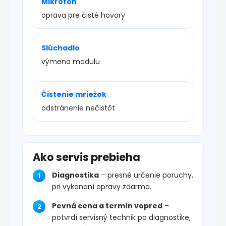
Mikrofón
oprava pre čisté hovory
Slúchadlo
výmena modulu
Čistenie mriežok
odstránenie nečistôt
Ako servis prebieha
Diagnostika
– presné určenie poruchy,
pri vykonaní opravy zdarma.
Pevná cena a termín vopred
–
potvrdí servisný technik po diagnostike,