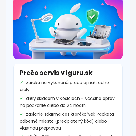
Prečo servis v iguru.sk
záruka na vykonanú prácu aj náhradné
diely
diely skladom v Košiciach – väčšina opráv
na počkanie alebo do 24 hodín
zaslanie zdarma cez ktorékoľvek Packeta
odberné miesto (predplatený kód) alebo
vlastnou prepravou