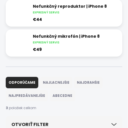
Nefunkčný reproduktor | iPhone 8
EXPRESNÝ SERVIS
€44
Nefunkčný mikrofón | iPhone 8
EXPRESNÝ SERVIS
€49
R
a
ODPORÚČAME
NAJLACNEJŠIE
NAJDRAHŠIE
d
e
NAJPREDÁVANEJŠIE
ABECEDNE
n
i
3
položiek celkom
e
p
OTVORIŤ FILTER
r