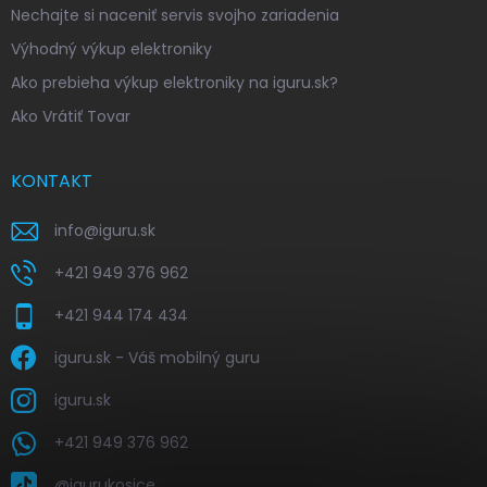
Nechajte si naceniť servis svojho zariadenia
Výhodný výkup elektroniky
Ako prebieha výkup elektroniky na iguru.sk?
Ako Vrátiť Tovar
KONTAKT
info
@
iguru.sk
+421 949 376 962
+421 944 174 434
iguru.sk - Váš mobilný guru
iguru.sk
+421 949 376 962
@igurukosice