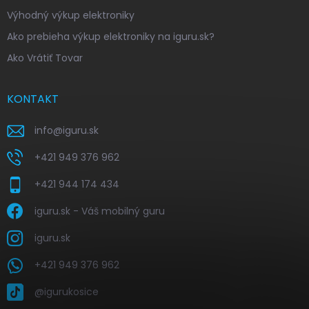
Výhodný výkup elektroniky
Ako prebieha výkup elektroniky na iguru.sk?
Ako Vrátiť Tovar
KONTAKT
info
@
iguru.sk
+421 949 376 962
+421 944 174 434
iguru.sk - Váš mobilný guru
iguru.sk
+421 949 376 962
@igurukosice