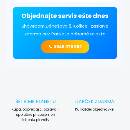
Objednajte servis ešte dnes
Showroom Dénešova 8, Košice · zaslanie
zdarma cez Packeta odberné miesto
📞 0949 376 962
ŠETRÍME PLANÉTU
DARČEK ZDARMA
Kúpa, odpredaj či oprava -
Ku každej objednávke.
spoločne prispejeme k
šetreniu planéty