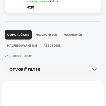
EXPRESNÝ SERVIS
(>5 KS)
€25
R
a
ODPORÚČAME
NAJLACNEJŠIE
NAJDRAHŠIE
d
e
NAJPREDÁVANEJŠIE
ABECEDNE
n
i
24
položiek celkom
e
p
OTVORIŤ FILTER
r
o
d
V
u
ý
k
p
t
i
o
s