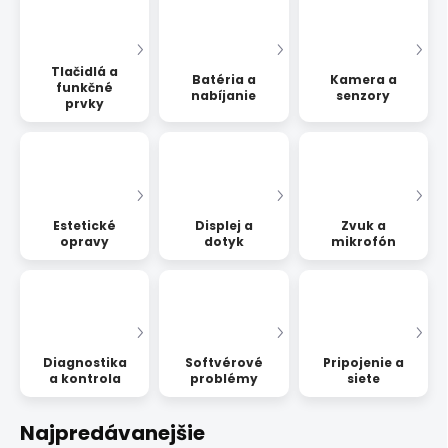
Tlačidlá a
Batéria a
Kamera a
funkčné
nabíjanie
senzory
prvky
Estetické
Displej a
Zvuk a
opravy
dotyk
mikrofón
Diagnostika
Softvérové
Pripojenie a
a kontrola
problémy
siete
Najpredávanejšie