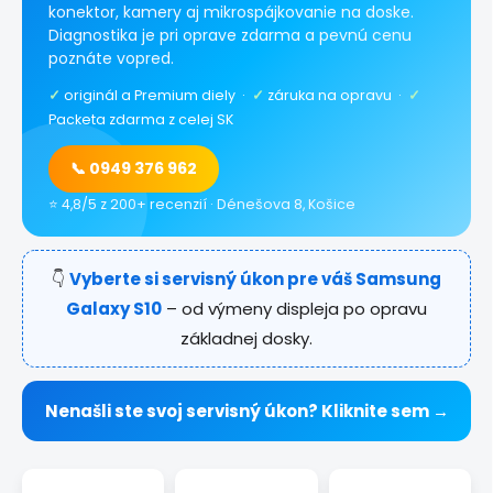
konektor, kamery aj mikrospájkovanie na doske.
Diagnostika je pri oprave zdarma a pevnú cenu
poznáte vopred.
✓
originál a Premium diely ·
✓
záruka na opravu ·
✓
Packeta zdarma z celej SK
📞 0949 376 962
⭐ 4,8/5 z 200+ recenzií · Dénešova 8, Košice
👇
Vyberte si servisný úkon pre váš Samsung
Galaxy S10
– od výmeny displeja po opravu
základnej dosky.
Nenašli ste svoj servisný úkon? Kliknite sem →