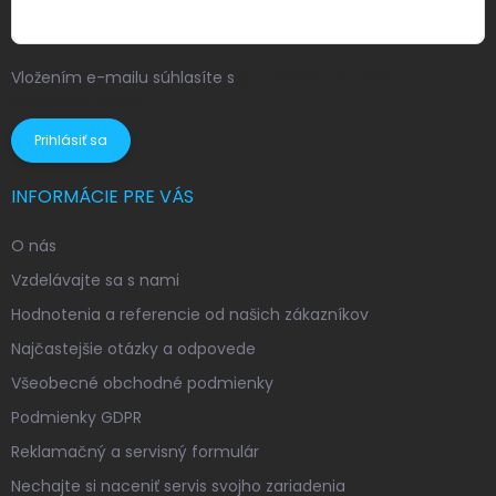
Vložením e-mailu súhlasíte s
podmienkami ochrany
osobných údajov
Prihlásiť sa
INFORMÁCIE PRE VÁS
O nás
Vzdelávajte sa s nami
Hodnotenia a referencie od našich zákazníkov
Najčastejšie otázky a odpovede
Všeobecné obchodné podmienky
Podmienky GDPR
Reklamačný a servisný formulár
Nechajte si naceniť servis svojho zariadenia