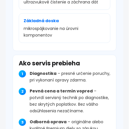
ultrazvukové čistenie a záchrana dát
Základná doska
mikrospájkovanie na úrovni
komponentov
Ako servis prebieha
Diagnostika
– presné určenie poruchy,
pri vykonaní opravy zdarma.
Pevná cena a termín vopred
–
potvrdí servisný technik po diagnostike,
bez skrytých poplatkov. Bez vášho
odsúhlasenia nezačíname.
Odborná oprava
– originálne alebo
kvalitné Premium diely so zárukou.