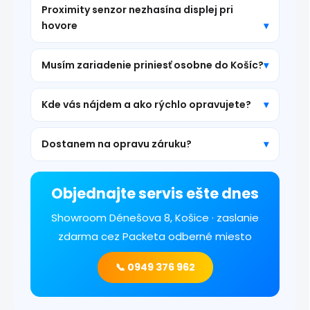
Proximity senzor nezhasína displej pri
hovore
Musím zariadenie priniesť osobne do Košíc?
Kde vás nájdem a ako rýchlo opravujete?
Dostanem na opravu záruku?
Objednajte servis ešte dnes
Showroom Dénešova 8, Košice · zaslanie
zdarma cez Packeta odberné miesto
📞 0949 376 962