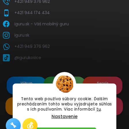
+421 949 376 962
+421 944 174 434
iguru.sk - Váš mobilný guru
iguru.sk
+421 949 376 962
@igurukosice
Výkup
Renovované
Servis
elektroniky
Apple's
elektroniky
Tento web používa súbory cookie. Ďalším
prechádzaním tohto webu vyjadrujete súhlas
Renovované
Doplnkové
Online
Samsung's
Príslušenstvo
Reklamácia
s ich používaním. Viac informácií
tu
.
Nastavenie
🔧
💰