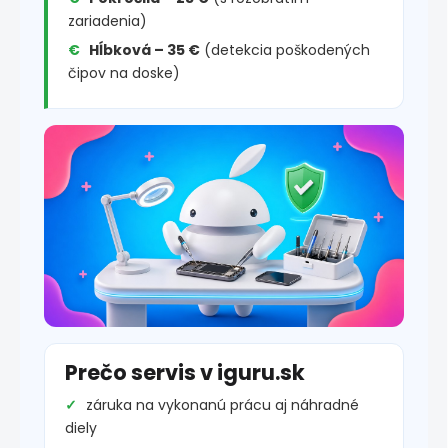
zariadenia)
Hĺbková – 35 €
(detekcia poškodených
čipov na doske)
Prečo servis v iguru.sk
záruka na vykonanú prácu aj náhradné
diely