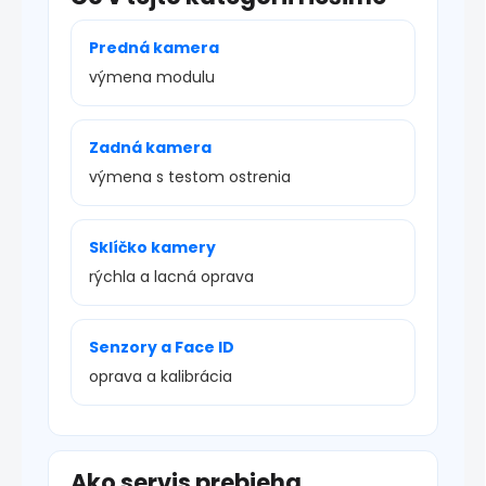
Predná kamera
výmena modulu
Zadná kamera
výmena s testom ostrenia
Sklíčko kamery
rýchla a lacná oprava
Senzory a Face ID
oprava a kalibrácia
Ako servis prebieha