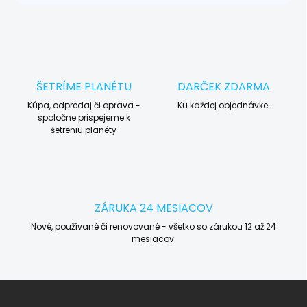
ŠETRÍME PLANÉTU
DARČEK ZDARMA
Kúpa, odpredaj či oprava -
Ku každej objednávke.
spoločne prispejeme k
šetreniu planéty
ZÁRUKA 24 MESIACOV
Nové, používané či renovované - všetko so zárukou 12 až 24
mesiacov.
Z
á