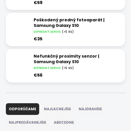
€59
Poškodený predný fotoaparát |
Samsung Galaxy S10
EXPRESNÝ SERVIS
(>5 KS)
€35
Nefunkčný proximity senzor |
Samsung Galaxy S10
EXPRESNÝ SERVIS
(>5 KS)
€56
R
a
ODPORÚČAME
NAJLACNEJŠIE
NAJDRAHŠIE
d
e
NAJPREDÁVANEJŠIE
ABECEDNE
n