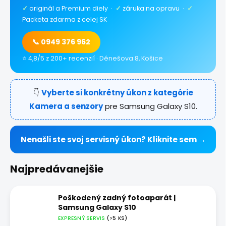
✓
originál a Premium diely ·
✓
záruka na opravu ·
✓
Packeta zdarma z celej SK
📞 0949 376 962
⭐ 4,8/5 z 200+ recenzií · Dénešova 8, Košice
👇
Vyberte si konkrétny úkon z kategórie
Kamera a senzory
pre Samsung Galaxy S10.
Nenašli ste svoj servisný úkon? Kliknite sem →
Najpredávanejšie
Poškodený zadný fotoaparát |
Samsung Galaxy S10
EXPRESNÝ SERVIS
(>5 KS)