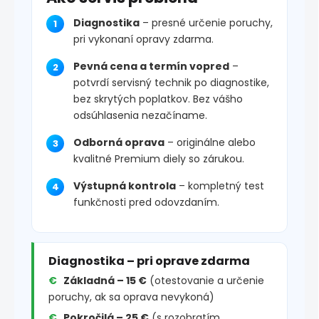
Diagnostika
– presné určenie poruchy,
pri vykonaní opravy zdarma.
Pevná cena a termín vopred
–
potvrdí servisný technik po diagnostike,
bez skrytých poplatkov. Bez vášho
odsúhlasenia nezačíname.
Odborná oprava
– originálne alebo
kvalitné Premium diely so zárukou.
Výstupná kontrola
– kompletný test
funkčnosti pred odovzdaním.
Diagnostika – pri oprave zdarma
Základná – 15 €
(otestovanie a určenie
poruchy, ak sa oprava nevykoná)
Pokročilá – 25 €
(s rozobratím