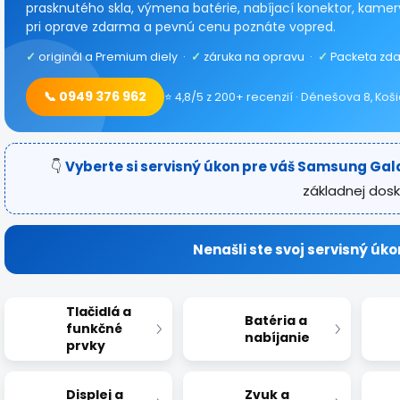
prasknutého skla, výmena batérie, nabíjací konektor, kamery
pri oprave zdarma a pevnú cenu poznáte vopred.
✓
originál a Premium diely ·
✓
záruka na opravu ·
✓
Packeta zda
📞 0949 376 962
⭐ 4,8/5 z 200+ recenzií · Dénešova 8, Koš
👇
Vyberte si servisný úkon pre váš Samsung Gal
základnej dosk
Nenašli ste svoj servisný úko
Tlačidlá a
Batéria a
funkčné
nabíjanie
prvky
Displej a
Zvuk a