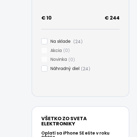
e
l
€
10
€
244
Na sklade
24
Akcia
0
Novinka
0
Náhradný diel
24
VŠETKO ZO SVETA
ELEKTRONIKY
Oplatí sa iPhone SE ešte v roku