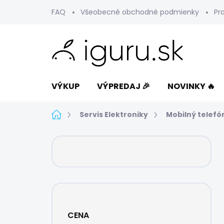
Prejsť
FAQ
Všeobecné obchodné podmienky
Pr
na
obsah
VÝKUP
VÝPREDAJ 🎉
NOVINKY 🔥
Domov
Servis Elektroniky
Mobilný telefó
B
o
č
n
ý
p
a
CENA
n