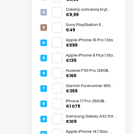
displej
Odolný ochranný kryt
transparentný
€9,99
Sony PlayStation 5
DualSense bezdrôtový
€49
ovládač, White | Stav:
Vynikajúci – A
Apple iPhone 15 Pro | Stav:
Vynikajúci – A
€599
Apple iPhone 8 Plus | Stav:
Vynikajúci – A
€139
Huawei P30 Pro 128GB
Black, Kirin 980, Leica 40
€169
Mpx + 5× optický zoom,
6,47" OLED, IP68 | Stav:
Garmin Forerunner 955
Vynikajúci – A
Black, multisport GPS
€369
hodinky, mapy, AMOLED,
batéria 15 dní, ECG,
iPhone 17 Pro 256GB
ClimbPro
Cosmic Orange | Stav:
€1 079
Ako nový – A+
Samsung Galaxy A32 5G |
Stav: Vynikajúci – A
€109
Apple iPhone 14 | Stav: