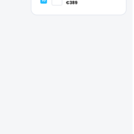
Vynikajúci – A
€389