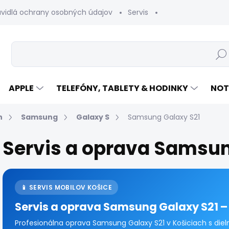
avidlá ochrany osobných údajov
Servis
Vrátenie tovaru
Hľad
APPLE
TELEFÓNY, TABLETY & HODINKY
NOT
n
Samsung
Galaxy S
Samsung Galaxy S21
Servis a oprava Samsun
📱 SERVIS MOBILOV KOŠICE
Servis a oprava Samsung Galaxy S21 – d
Profesionálna oprava Samsung Galaxy S21 v Košiciach s die