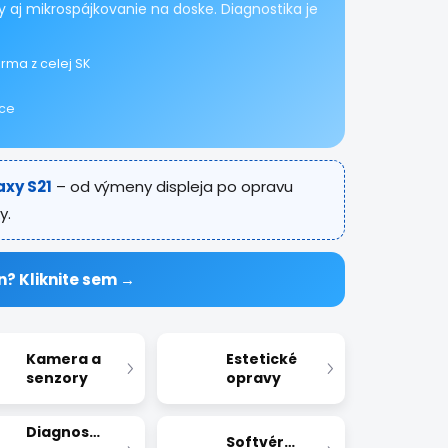
 aj mikrospájkovanie na doske. Diagnostika je
rma z celej SK
ice
axy S21
– od výmeny displeja po opravu
y.
n? Kliknite sem →
Kamera a
Estetické
senzory
opravy
Diagnostika
Softvérové