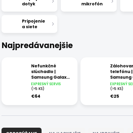
dotyk
mikrofón
Pripojenie
a siete
Najpredávanejšie
Nefunkčné
Zálohova
slúchadlo |
telefónu |
Samsung Galaxy
Samsung 
S21
S21
EXPRESNÝ SERVIS
EXPRESNÝ SE
(>5 KS)
(>5 KS)
€64
€25
R
a