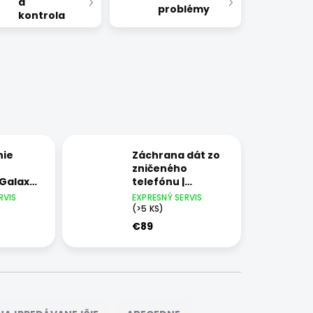
a
problémy
kontrola
nie
Záchrana dát zo
zničeného
Galaxy
telefónu |
Samsung Galaxy
RVIS
EXPRESNÝ SERVIS
S21
(>5 KS)
€89