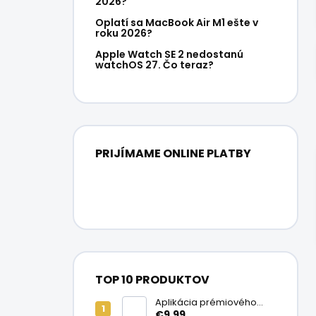
2026?
Oplatí sa MacBook Air M1 ešte v
roku 2026?
Apple Watch SE 2 nedostanú
watchOS 27. Čo teraz?
PRIJÍMAME ONLINE PLATBY
TOP 10 PRODUKTOV
Aplikácia prémiového
ochranného skla na
€9,99