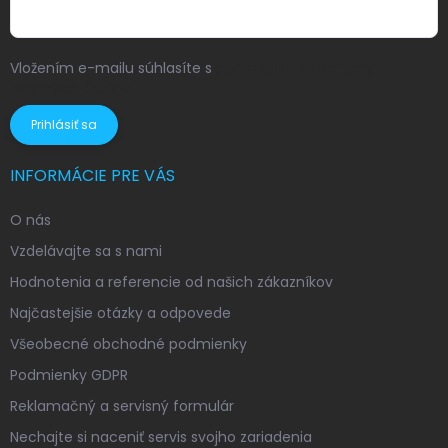
Vložením e-mailu súhlasíte s
podmienkami ochrany
osobných údajov
Prihlásiť sa
INFORMÁCIE PRE VÁS
O nás
Vzdelávajte sa s nami
Hodnotenia a referencie od našich zákazníkov
Najčastejšie otázky a odpovede
Všeobecné obchodné podmienky
Podmienky GDPR
Reklamačný a servisný formulár
Nechajte si naceniť servis svojho zariadenia