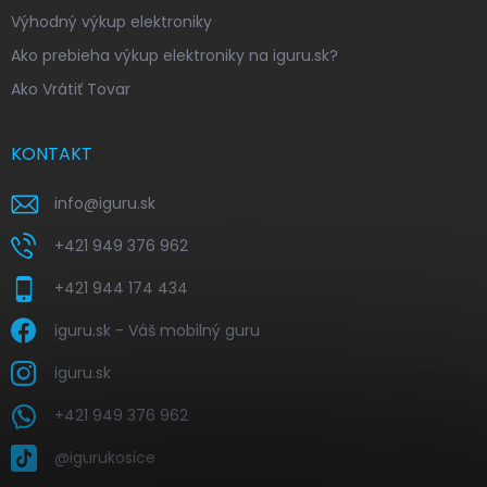
Výhodný výkup elektroniky
Ako prebieha výkup elektroniky na iguru.sk?
Ako Vrátiť Tovar
KONTAKT
info
@
iguru.sk
+421 949 376 962
+421 944 174 434
iguru.sk - Váš mobilný guru
iguru.sk
+421 949 376 962
@igurukosice