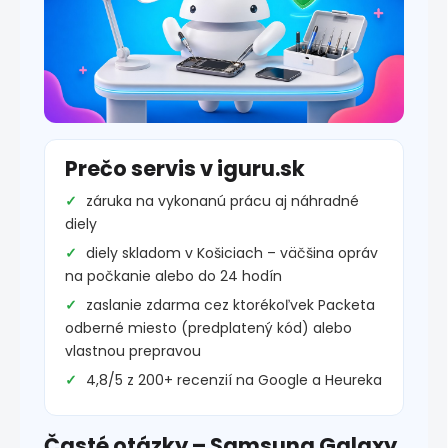
Prečo servis v iguru.sk
záruka na vykonanú prácu aj náhradné
diely
diely skladom v Košiciach – väčšina opráv
na počkanie alebo do 24 hodín
zaslanie zdarma cez ktorékoľvek Packeta
odberné miesto (predplatený kód) alebo
vlastnou prepravou
4,8/5 z 200+ recenzií na Google a Heureka
Časté otázky – Samsung Galaxy