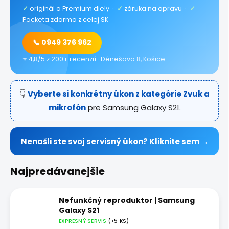
✓
originál a Premium diely ·
✓
záruka na opravu ·
✓
Packeta zdarma z celej SK
📞 0949 376 962
⭐ 4,8/5 z 200+ recenzií · Dénešova 8, Košice
👇
Vyberte si konkrétny úkon z kategórie Zvuk a
mikrofón
pre Samsung Galaxy S21.
Nenašli ste svoj servisný úkon? Kliknite sem →
Najpredávanejšie
Nefunkčný reproduktor | Samsung
Galaxy S21
EXPRESNÝ SERVIS
(>5 KS)