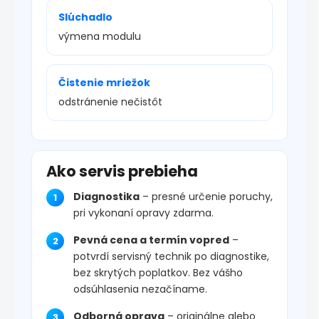
Slúchadlo
výmena modulu
Čistenie mriežok
odstránenie nečistôt
Ako servis prebieha
Diagnostika
– presné určenie poruchy,
pri vykonaní opravy zdarma.
Pevná cena a termín vopred
–
potvrdí servisný technik po diagnostike,
bez skrytých poplatkov. Bez vášho
odsúhlasenia nezačíname.
Odborná oprava
– originálne alebo