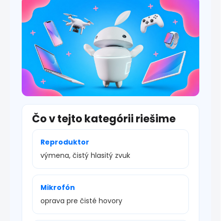
s
u
Čo v tejto kategórii riešime
Reproduktor
výmena, čistý hlasitý zvuk
Mikrofón
oprava pre čisté hovory