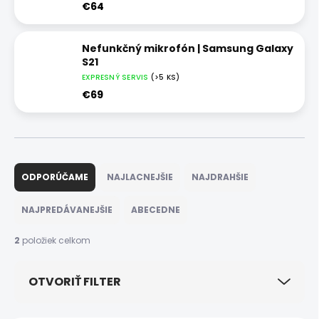
€64
Nefunkčný mikrofón | Samsung Galaxy
S21
EXPRESNÝ SERVIS
(>5 KS)
€69
R
a
ODPORÚČAME
NAJLACNEJŠIE
NAJDRAHŠIE
d
e
NAJPREDÁVANEJŠIE
ABECEDNE
n
i
2
položiek celkom
e
p
OTVORIŤ FILTER
r
o
d