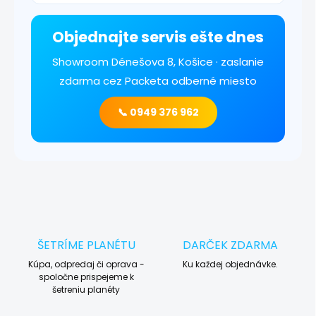
Objednajte servis ešte dnes
Showroom Dénešova 8, Košice · zaslanie
zdarma cez Packeta odberné miesto
📞 0949 376 962
ŠETRÍME PLANÉTU
DARČEK ZDARMA
Kúpa, odpredaj či oprava -
Ku každej objednávke.
spoločne prispejeme k
šetreniu planéty