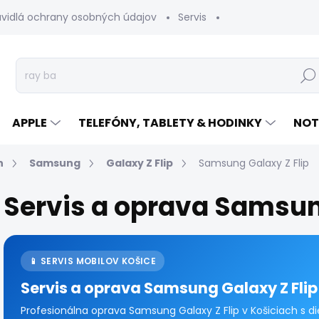
avidlá ochrany osobných údajov
Servis
Vrátenie tovaru
Hľad
APPLE
TELEFÓNY, TABLETY & HODINKY
NOT
n
Samsung
Galaxy Z Flip
Samsung Galaxy Z Flip
Servis a oprava Samsun
📱 SERVIS MOBILOV KOŠICE
Servis a oprava Samsung Galaxy Z Flip 
Profesionálna oprava Samsung Galaxy Z Flip v Košiciach s d