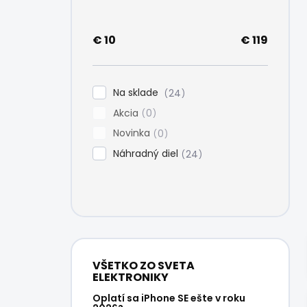
e
l
€
10
€
119
Na sklade
24
Akcia
0
Novinka
0
Náhradný diel
24
VŠETKO ZO SVETA
ELEKTRONIKY
Oplatí sa iPhone SE ešte v roku