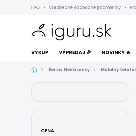
Prejsť
FAQ
Všeobecné obchodné podmienky
Pr
na
obsah
VÝKUP
VÝPREDAJ 🎉
NOVINKY 🔥
Domov
Servis Elektroniky
Mobilný telefó
B
o
č
n
ý
p
a
CENA
n