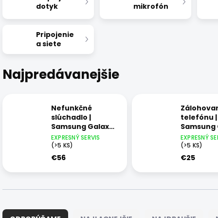
dotyk
mikrofón
Pripojenie
a siete
Najpredávanejšie
Nefunkčné
Zálohova
slúchadlo |
telefónu |
Samsung Galaxy
Samsung 
Z Flip
Z Flip
EXPRESNÝ SERVIS
EXPRESNÝ SE
(>5 KS)
(>5 KS)
€56
€25
R
a