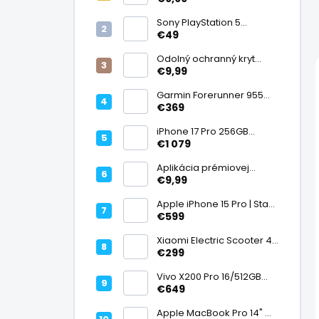
displej
Sony PlayStation 5
DualSense bezdrôtový
€49
ovládač, White | Stav:
Vynikajúci – A
Odolný ochranný kryt
transparentný
€9,99
Garmin Forerunner 955
Black, multisport GPS
€369
hodinky, mapy, AMOLED,
batéria 15 dní, ECG,
iPhone 17 Pro 256GB
ClimbPro
Cosmic Orange | Stav:
€1 079
Ako nový – A+
Aplikácia prémiovej
tvrdenej fólie na displej
€9,99
Apple iPhone 15 Pro | Stav:
Vynikajúci – A
€599
Xiaomi Electric Scooter 4
Lite (2. generácia), motor
€299
300 W, dojazd 25 km, 25
km/h, kolesá 10", 16,2 kg |
Vivo X200 Pro 16/512GB
Stav: Nový – A++
Titanium Dual SIM,
€649
Dimensity 9400, ZEISS 200
Mpx teleobjektív, 6,78"
Apple MacBook Pro 14" M1