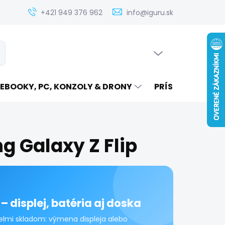
Zistenie ceny servisu elektroniky na iguru.sk
Kontakt
Ak
+421 949 376 962
info@iguru.sk
PRÁZDNY KOŠÍK
ať
NÁKUPNÝ
KOŠÍK
EBOOKY, PC, KONZOLY & DRONY
PRÍSLUŠENSTVO
g Galaxy Z Flip
– displej, batéria aj doska
ielmi skladom: výmena displeja alebo