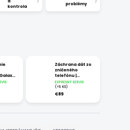
a
problémy
kontrola
nie
Záchrana dát zo
zničeného
Galaxy
telefónu |
Samsung Galaxy
RVIS
EXPRESNÝ SERVIS
Z Flip
(>5 KS)
€89