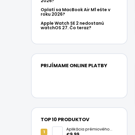
2026?
Oplatí sa MacBook Air M1 ešte v
roku 2026?
Apple Watch SE 2 nedostanú
watchOS 27. Čo teraz?
PRIJÍMAME ONLINE PLATBY
TOP 10 PRODUKTOV
Aplikácia prémiového
ochranného skla na
€9,99