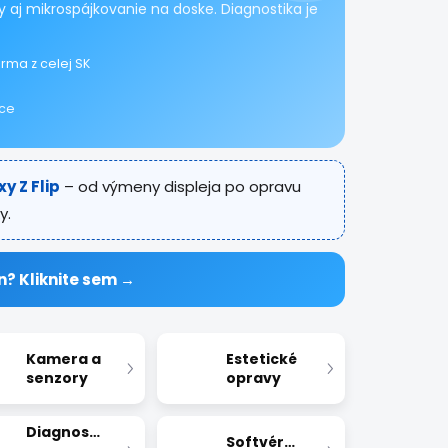
 aj mikrospájkovanie na doske. Diagnostika je
rma z celej SK
ice
y Z Flip
– od výmeny displeja po opravu
y.
n? Kliknite sem →
Kamera a
Estetické
senzory
opravy
Diagnostika
Softvérové