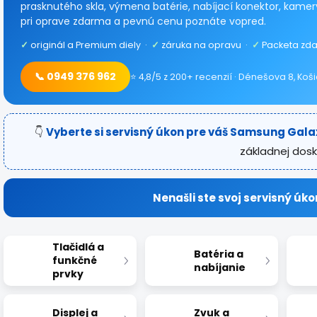
prasknutého skla, výmena batérie, nabíjací konektor, kamery
pri oprave zdarma a pevnú cenu poznáte vopred.
✓
originál a Premium diely ·
✓
záruka na opravu ·
✓
Packeta zda
📞 0949 376 962
⭐ 4,8/5 z 200+ recenzií · Dénešova 8, Koš
👇
Vyberte si servisný úkon pre váš Samsung Galax
základnej dosk
Nenašli ste svoj servisný úko
Tlačidlá a
Batéria a
funkčné
nabíjanie
prvky
Displej a
Zvuk a