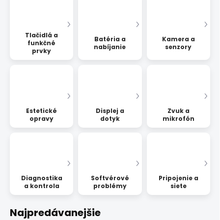
Tlačidlá a
Batéria a
Kamera a
funkčné
nabíjanie
senzory
prvky
Estetické
Displej a
Zvuk a
opravy
dotyk
mikrofón
Diagnostika
Softvérové
Pripojenie a
a kontrola
problémy
siete
Najpredávanejšie