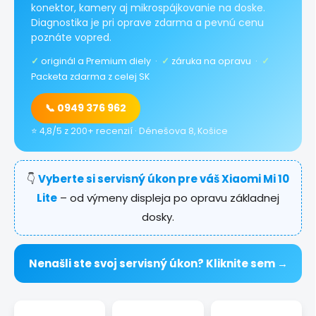
konektor, kamery aj mikrospájkovanie na doske.
Diagnostika je pri oprave zdarma a pevnú cenu
poznáte vopred.
✓
originál a Premium diely ·
✓
záruka na opravu ·
✓
Packeta zdarma z celej SK
📞 0949 376 962
⭐ 4,8/5 z 200+ recenzií · Dénešova 8, Košice
👇
Vyberte si servisný úkon pre váš Xiaomi Mi 10
Lite
– od výmeny displeja po opravu základnej
dosky.
Nenašli ste svoj servisný úkon? Kliknite sem →