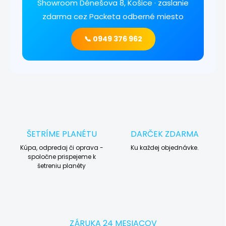
Showroom Dénešova 8, Košice · zaslanie
zdarma cez Packeta odberné miesto
📞 0949 376 962
ŠETRÍME PLANÉTU
DARČEK ZDARMA
Kúpa, odpredaj či oprava -
Ku každej objednávke.
spoločne prispejeme k
šetreniu planéty
ZÁRUKA 24 MESIACOV