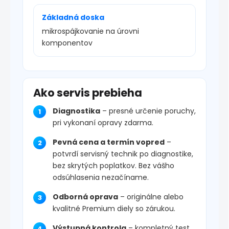
Základná doska
mikrospájkovanie na úrovni
komponentov
Ako servis prebieha
Diagnostika
– presné určenie poruchy,
pri vykonaní opravy zdarma.
Pevná cena a termín vopred
–
potvrdí servisný technik po diagnostike,
bez skrytých poplatkov. Bez vášho
odsúhlasenia nezačíname.
Odborná oprava
– originálne alebo
kvalitné Premium diely so zárukou.
Výstupná kontrola
– kompletný test