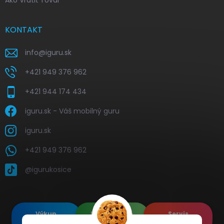
Ako Vrátiť Tovar
KONTAKT
info
@
iguru.sk
+421 949 376 962
+421 944 174 434
iguru.sk - Váš mobilný guru
iguru.sk
+421 949 376 962
@igurukosice
Výkup
Renovované
Servis
elektroniky
Apple's
elektroniky