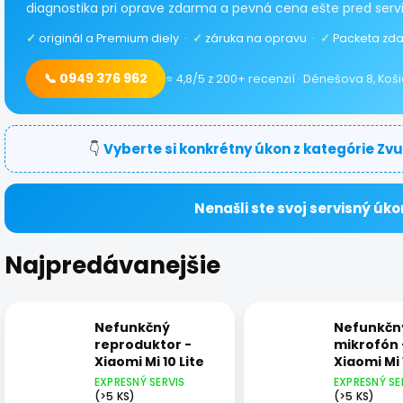
diagnostika pri oprave zdarma a pevná cena ešte pred serv
✓
originál a Premium diely ·
✓
záruka na opravu ·
✓
Packeta zda
📞 0949 376 962
⭐ 4,8/5 z 200+ recenzií · Dénešova 8, Koš
👇
Vyberte si konkrétny úkon z kategórie Zv
Nenašli ste svoj servisný úko
Najpredávanejšie
Nefunkčný
Nefunkčn
reproduktor -
mikrofón 
Xiaomi Mi 10 Lite
Xiaomi Mi 
EXPRESNÝ SERVIS
EXPRESNÝ SE
(>5 KS)
(>5 KS)