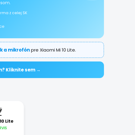
isom.
rma z celej SK
ice
uk a mikrofón
pre Xiaomi Mi 10 Lite.
n? Kliknite sem →
ý
-
10 Lite
RVIS