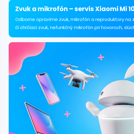
á
d
Zvuk a mikrofón – servis Xiaomi Mi 10
a
c
Odborne opravíme zvuk, mikrofón a reproduktory na zar
i
či chrčiaci zvuk, nefunkčný mikrofón pri hovoroch, slúc
e
p
r
v
k
y
v
ý
p
i
s
u