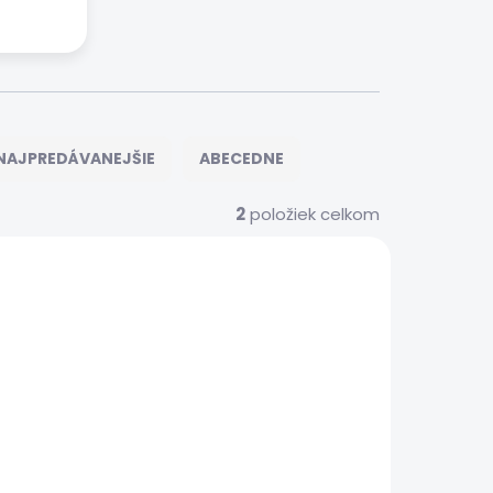
NAJPREDÁVANEJŠIE
ABECEDNE
2
položiek celkom
S00130
 SERVIS