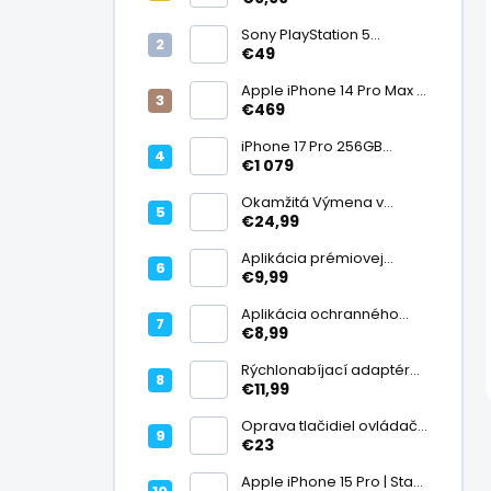
displej
Sony PlayStation 5
DualSense bezdrôtový
€49
ovládač, White | Stav:
Vynikajúci – A
Apple iPhone 14 Pro Max |
Stav: Vynikajúci – A
€469
iPhone 17 Pro 256GB
Cosmic Orange | Stav:
€1 079
Ako nový – A+
Okamžitá Výmena v
Záruke
€24,99
Aplikácia prémiovej
tvrdenej fólie na displej
€9,99
Aplikácia ochranného
skla na fotoaparát
€8,99
Rýchlonabíjací adaptér
20W USB-C
€11,99
Oprava tlačidiel ovládača
| PlayStation
€23
Apple iPhone 15 Pro | Stav: