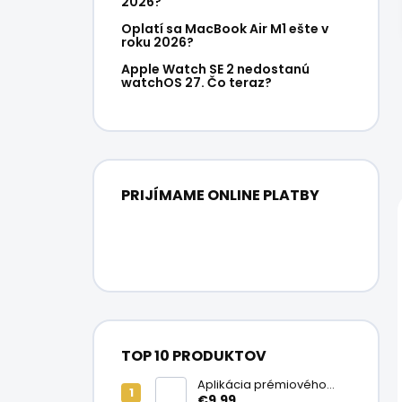
2026?
Oplatí sa MacBook Air M1 ešte v
roku 2026?
Apple Watch SE 2 nedostanú
watchOS 27. Čo teraz?
PRIJÍMAME ONLINE PLATBY
TOP 10 PRODUKTOV
Aplikácia prémiového
ochranného skla na
€9,99