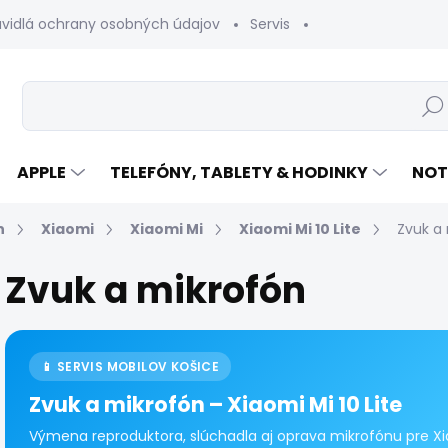
avidlá ochrany osobných údajov
Servis
Vrátenie tovaru
Hľad
APPLE
TELEFÓNY, TABLETY & HODINKY
NOT
n
Xiaomi
Xiaomi Mi
Xiaomi Mi 10 Lite
Zvuk a
Zvuk a mikrofón
📱 SERVIS MOBILOV KOŠICE
Zvuk a mikrofón – Xiaomi Mi 10 Lite
Výmena reproduktora, slúchadla aj oprava mikrofónu pre Xiao