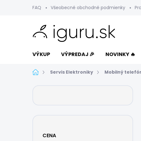
Prejsť
FAQ
Všeobecné obchodné podmienky
Pr
na
obsah
VÝKUP
VÝPREDAJ 🎉
NOVINKY 🔥
Domov
Servis Elektroniky
Mobilný telefó
B
o
č
n
ý
p
a
CENA
n