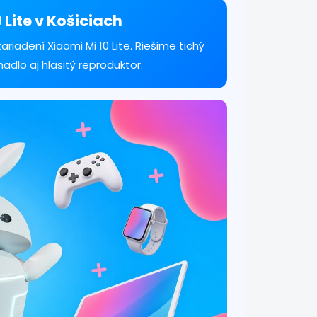
 Lite v Košiciach
iadení Xiaomi Mi 10 Lite. Riešime tichý
hadlo aj hlasitý reproduktor.