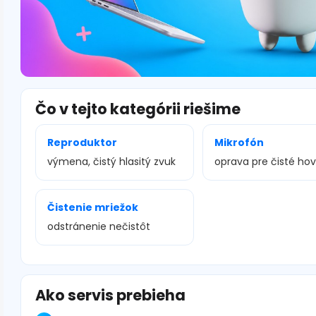
Čo v tejto kategórii riešime
Reproduktor
Mikrofón
výmena, čistý hlasitý zvuk
oprava pre čisté ho
Čistenie mriežok
odstránenie nečistôt
Ako servis prebieha