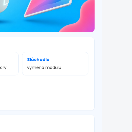
Slúchadlo
vory
výmena modulu