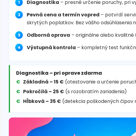
Diagnostika
– presné určenie poruchy, pri 
Pevná cena a termín vopred
– potvrdí servi
skrytých poplatkov. Bez vášho odsúhlasenia 
Odborná oprava
– originálne alebo kvalitné
Výstupná kontrola
– kompletný test funkčn
Diagnostika – pri oprave zdarma
Základná – 15 €
(otestovanie a určenie poruc
Pokročilá – 25 €
(s rozobratím zariadenia)
Hĺbková – 35 €
(detekcia poškodených čipov 