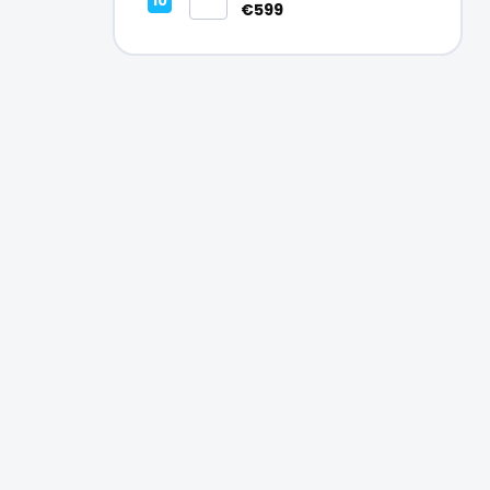
Vynikajúci – A
€599