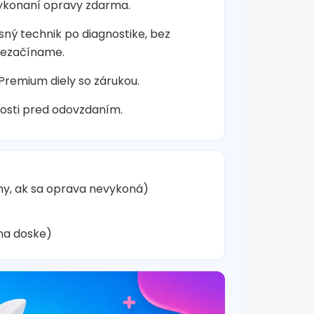
vykonaní opravy zdarma.
sný technik po diagnostike, bez
nezačíname.
 Premium diely so zárukou.
osti pred odovzdaním.
hy, ak sa oprava nevykoná)
na doske)