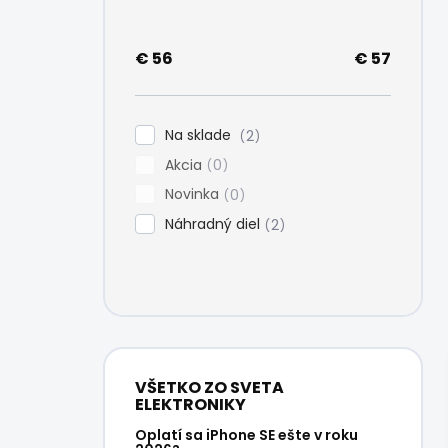
e
l
€
56
€
57
Na sklade
2
Akcia
0
Novinka
0
Náhradný diel
2
VŠETKO ZO SVETA
ELEKTRONIKY
Oplatí sa iPhone SE ešte v roku